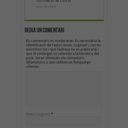
formació al COFB
juny 18, 2024
Deixa un Comentari
Els comentaris es moderaran. És necessària la
identificació de l’autor (nom, cognom i correu
electrònic tot i que l’adreça no es publicarà) i
que el contingut es refereixi a la temàtica del
post. Seran eliminats els comentaris
difamatoris o que utilitzin un llenguatge
ofensiu.
Nom i cognom
*