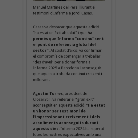
Manuel Martínez del Peral lliurant el
testimoni d’Infarma a Jordi Casas.
Casas va destacar que aquesta edició
“ha estat un èxit absolut” i que
ha
permès que Infarma “continuï sent
el punt de referència global del
sector”
. Al costat d’això, va confirmar
el compromís de començar a treballar
“des d’avui” per a donar forma a
Infarma 2025 a Barcelona i aconseguir
que aquesta trobada continuï creixent i
millorant.
Agustín Torres
, president de
CloserStill, va reiterar el “gran èxit”
aconseguit en aquesta edició: “
Ha estat
un honor ser testimoni de
l’impressionant creixement i dels
assoliments aconseguits durant
aquests dies
. Infarma 2024 ha superat
totes les nostres expectatives amb una