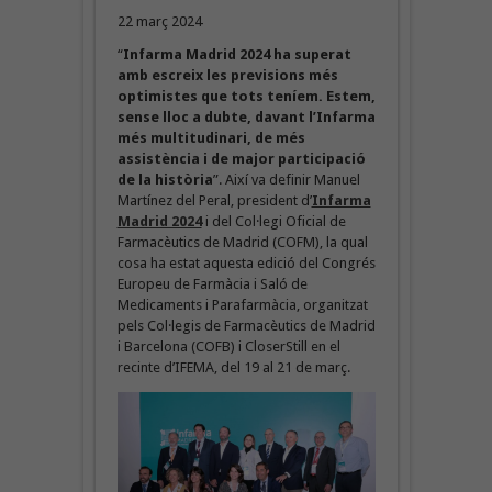
22 març 2024
“
Infarma Madrid 2024 ha superat
amb escreix les previsions més
optimistes que tots teníem. Estem,
sense lloc a dubte, davant l’Infarma
més multitudinari, de més
assistència i de major participació
de la història
”. Així va definir Manuel
Martínez del Peral, president d’
Infarma
Madrid 2024
i del Col·legi Oficial de
Farmacèutics de Madrid (COFM), la qual
cosa ha estat aquesta edició del Congrés
Europeu de Farmàcia i Saló de
Medicaments i Parafarmàcia, organitzat
pels Col·legis de Farmacèutics de Madrid
i Barcelona (COFB) i CloserStill en el
recinte d’IFEMA, del 19 al 21 de març.