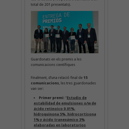
total de 201 presentats).
Guardonats en els premis a les
comunicacions científiques
Finalment, d’una relació final de
15
comunicacions
, les tres guardonades
van ser:
Primer premi:
“
Estudio de
estabilidad de emulsiones o/w de
ácido retinoico 0,01%,
hidroquinona 5%, hidrocortisona
1% y ácido tranexámico 3%
elaboradas en laboratorios