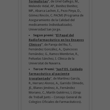
formulistas
“, de Uriel Gallego, M.,
Melendo Vidal, AP., Benítez Benítez,
MP., Abarca Lachen, E., Pezo Pinya, D.,
Gómez Rincón, C. PACMI (Programa de
Aseguramiento de la Calidad del
medicamento Individualizado).
Universidad San Jorge.
Segon premi:
“
El Papel del
Radiofarmacéutico en los Ensayos
Clínicos
”
, de Pareja del Riu, F.,
Fernández González, A., Quincoces
Fernández, G., Ramos Membrive, R.,
Peñuelas Sánchez, I. Clínica de la
Universitat de Navarra.
Tercer Premi:
“
JunTOS. Cuidado
farmacéutico al paciente
trasplantado
”, de Martínez García,
R., Herranz Alonso, A., Garrido Olmedo,
JE., Blanes Jiménez, A., Fernández
Moriano, C., Martín Gutiérrez, L (Grup
de Treball Junts – Consejo General de
Colegios Oficiales de Farmacéuticos).