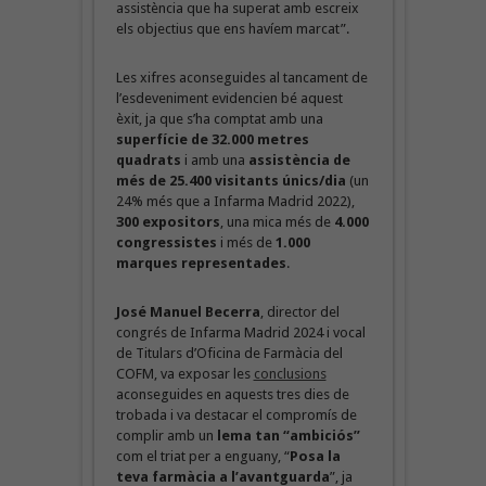
assistència que ha superat amb escreix
els objectius que ens havíem marcat”.
Les xifres aconseguides al tancament de
l’esdeveniment evidencien bé aquest
èxit, ja que s’ha comptat amb una
superfície de 32.000 metres
quadrats
i amb una
assistència de
més de 25.400 visitants únics/dia
(un
24% més que a Infarma Madrid 2022),
300 expositors
, una mica més de
4.000
congressistes
i més de
1.000
marques representades
.
José Manuel Becerra
, director del
congrés de Infarma Madrid 2024 i vocal
de Titulars d’Oficina de Farmàcia del
COFM, va exposar les
conclusions
aconseguides en aquests tres dies de
trobada i va destacar el compromís de
complir amb un
lema tan “ambiciós”
com el triat per a enguany, “
Posa la
teva farmàcia a l’avantguarda
”, ja