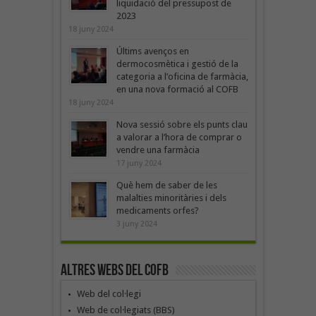
liquidació del pressupost de
2023
18 juny 2024
Últims avenços en
dermocosmètica i gestió de la
categoria a l’oficina de farmàcia,
en una nova formació al COFB
18 juny 2024
Nova sessió sobre els punts clau
a valorar a l’hora de comprar o
vendre una farmàcia
17 juny 2024
Què hem de saber de les
malalties minoritàries i dels
medicaments orfes?
3 juny 2024
Altres webs del COFB
Web del col·legi
Web de col·legiats (BBS)