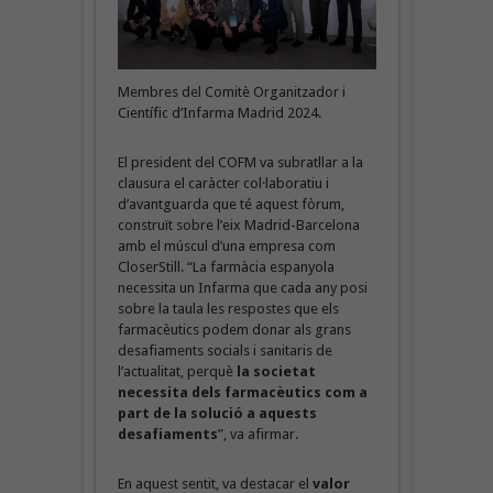
Membres del Comitè Organitzador i
Científic d’Infarma Madrid 2024.
El president del COFM va subratllar a la
clausura el caràcter col·laboratiu i
d’avantguarda que té aquest fòrum,
construït sobre l’eix Madrid-Barcelona
amb el múscul d’una empresa com
CloserStill. “La farmàcia espanyola
necessita un Infarma que cada any posi
sobre la taula les respostes que els
farmacèutics podem donar als grans
desafiaments socials i sanitaris de
l’actualitat, perquè
la societat
necessita dels farmacèutics com a
part de la solució a aquests
desafiaments
”, va afirmar.
En aquest sentit, va destacar el
valor