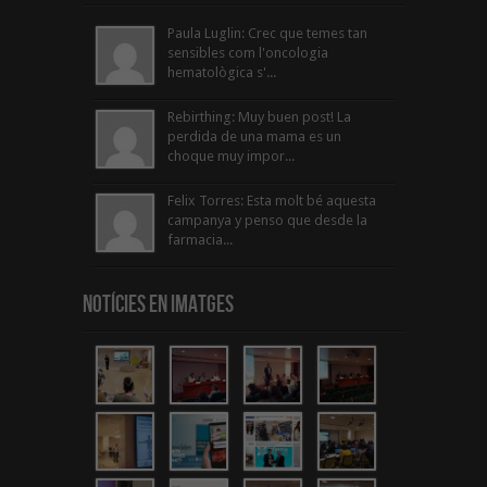
Paula Luglin: Crec que temes tan
sensibles com l'oncologia
hematològica s'...
Rebirthing: Muy buen post! La
perdida de una mama es un
choque muy impor...
Felix Torres: Esta molt bé aquesta
campanya y penso que desde la
farmacia...
Notícies en Imatges