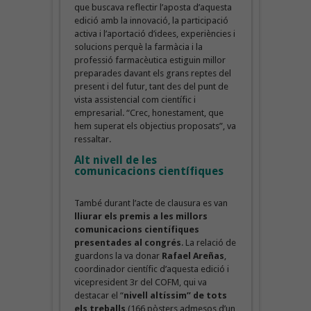
que buscava reflectir l’aposta d’aquesta
edició amb la innovació, la participació
activa i l’aportació d’idees, experiències i
solucions perquè la farmàcia i la
professió farmacèutica estiguin millor
preparades davant els grans reptes del
present i del futur, tant des del punt de
vista assistencial com científic i
empresarial. “Crec, honestament, que
hem superat els objectius proposats”, va
ressaltar.
Alt nivell de les
comunicacions científiques
També durant l’acte de clausura es van
lliurar els premis a les millors
comunicacions científiques
presentades al congrés
. La relació de
guardons la va donar
Rafael Areñas
,
coordinador científic d’aquesta edició i
vicepresident 3r del COFM, qui va
destacar el “
nivell altíssim” de tots
els treballs
(166 pòsters admesos d’un