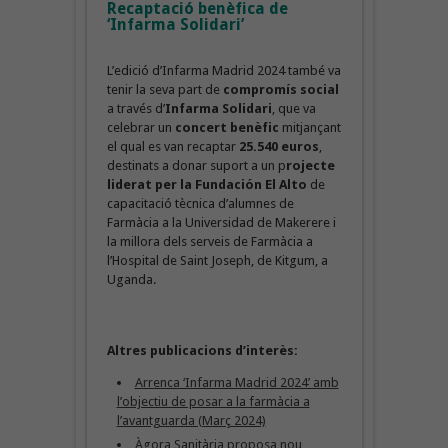
Recaptació benèfica de
‘Infarma Solidari’
L’edició d’Infarma Madrid 2024 també va
tenir la seva part de
compromís social
a través d’
Infarma Solidari
, que va
celebrar un
concert benèfic
mitjançant
el qual es van recaptar
25.540 euros
,
destinats a donar suport a un p
rojecte
liderat per la Fundación El Alto
de
capacitació tècnica d’alumnes de
Farmàcia a la Universidad de Makerere i
la millora dels serveis de Farmàcia a
l’Hospital de Saint Joseph, de Kitgum, a
Uganda.
Altres publicacions d’interès:
Arrenca ‘Infarma Madrid 2024’ amb
l’objectiu de posar a la farmàcia a
l’avantguarda (Març 2024)
Àgora Sanitària proposa nou