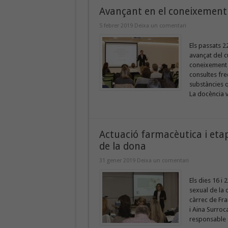
Avançant en el coneixement d
5 febrer 2019
Deixa un comentari
Els passats 2
avançat del c
coneixement n
consultes fre
substàncies 
La docència v
Actuació farmacèutica i etape
de la dona
31 gener 2019
Deixa un comentari
Els dies 16 i 
sexual de la 
càrrec de Fra
i Aina Surroc
responsable 