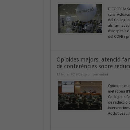
El COFB i la 
curs “Actuació
del Col·legi 
als farmacèut
d’Hospitals d
del COFB i pr
Opioides majors, atenció far
de conferències sobre reducc
13 febrer 2019
Deixa un comentari
Opioides maj
metadona (PMM
Col·legi de F
de reducció d
intervencions
Addictives ...