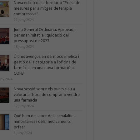
Nova edició de la formació “Presa de
mesures per a mitges de teràpia
compressiva”
21 juny 2024
Junta General Ordinària: Aprovada
per unanimitat la liquidació del
pressupost de 2023
18 juny 2024
Últims avenços en dermocosmètica i
gestió de la categoria a l’oficina de
farmàcia, en una nova formació al
COFB
uny 2024
Nova sessió sobre els punts clau a
valorar a l’hora de comprar o vendre
una farmàcia
17 juny 2024
Què hem de saber de les malalties
minoritàries i dels medicaments
orfes?
3 juny 2024