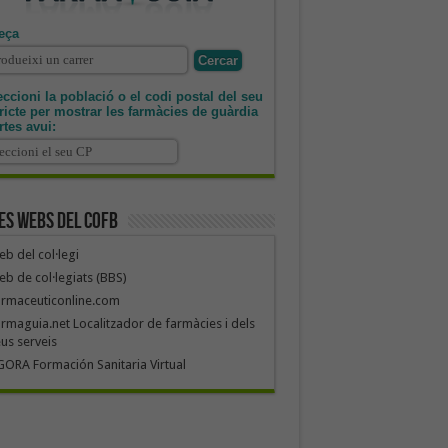
eça
ccioni la població o el codi postal del seu
tricte per mostrar les farmàcies de guàrdia
rtes avui:
es webs del COFB
b del col·legi
b de col·legiats (BBS)
armaceuticonline.com
rmaguia.net Localitzador de farmàcies i dels
us serveis
ORA Formación Sanitaria Virtual