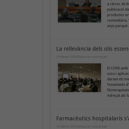
a càrrec de M
publicació de
productes ort
comunitària. 
anys perquè .
La rellevància dels olis essen
19 febrer 2019
Deixa un comentari
El COFB amb l
usos i aplicac
durant els me
fonaments d’ú
fitoterapèuti
Adreçat als f
Farmacèutics hospitalaris s’a
15 febrer 2019
Deixa un comentari