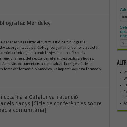
Adr
ibliografia: Mendeley
Sele
dis
obe
e gener es va realitzar el curs “Gestió de bibliografia:
tivitat organitzada pel Col·legi conjuntament amb la Societat
armàcia Clínica (SCFC) amb l’objectiu de conèixer els
el funcionament del gestor de referències bibliogràfiques,
Altr
a Almazán, documentalista especialitzada en gestió de la
en fonts d’informació biomèdica, va impartir aquesta formació,
We
We
F
Fa
i cocaïna a Catalunya i atenció
se
r els danys [Cicle de conferències sobre
ÁG
màcia comunitària]