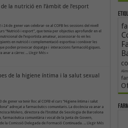
e la nutrició en l’àmbit de l’esport
Etiq
fa
2 i 24 de gener van celebrar-se al COFB les sessions del nivell
urs “Nutrició i esport”, que tenia per objectius aprofundir en el
Co
utricional de l’esportista amateur, assessorar-lo en les
qüents en nutrició i complementació esportiva i conèixer les
F
que poden provocar dopatge i interaccions farmacològiques.
B
a anar a càrrec ...
Llegir Més »
co
Alim
s de la higiene íntima i la salut sexual
fa
Of
23 de gener va tenir lloc al COFB el curs “Higiene íntima i salut
Farm
dona” adreçat a farmacèutics comunitaris. La docència va anar a
ncisca Molero, directora de l’Institut de Sexologia de Barcelona
a, farmacèutica comunitària i vocal de la Junta de Govern,
de la Comissió Delegada de Formació Continuada. ...
Llegir Més