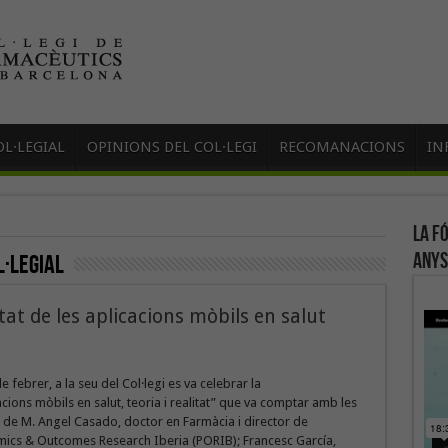
L·LEGIAL
OPINIONS DEL COL·LEGI
RECOMANACIONS
IN
La f
anys
·legial
itat de les aplicacions mòbils en salut
e febrer, a la seu del Col·legi es va celebrar la
acions mòbils en salut, teoria i realitat” que va comptar amb les
 de M. Angel Casado, doctor en Farmàcia i director de
cs & Outcomes Research Iberia (PORIB); Francesc García,