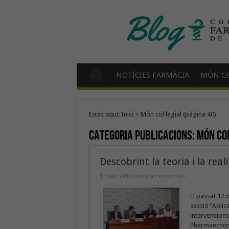
NOTÍCIES FARMÀCIA
MÓN CO
Estàs aquí:
Inici
>
Món col·legial
(pàgina 40)
Categoria Publicacions:
Món col
Descobrint la teoria i la real
1 març 2019
Deixa un comentari
El passat 12 d
sessió “Aplic
intervencions
Pharmaecnomi