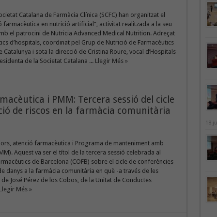
Societat Catalana de Farmàcia Clínica (SCFC) han organitzat el
 farmacèutica en nutrició artificial”, activitat realitzada a la seu
amb el patrocini de Nutricia Advanced Medical Nutrition. Adreçat
ics d’hospitals, coordinat pel Grup de Nutrició de Farmacèutics
e Catalunya i sota la direcció de Cristina Roure, vocal d’Hospitals
esidenta de la Societat Catalana ...
Llegir Més »
macèutica i PMM: Tercera sessió del cicle
ió de riscos en la farmàcia comunitària
18 j
ors, atenció farmacèutica i Programa de manteniment amb
). Aquest va ser el títol de la tercera sessió celebrada al
armacèutics de Barcelona (COFB) sobre el cicle de conferències
e danys a la farmàcia comunitària en què -a través de les
 de José Pérez de los Cobos, de la Unitat de Conductes
Llegir Més »