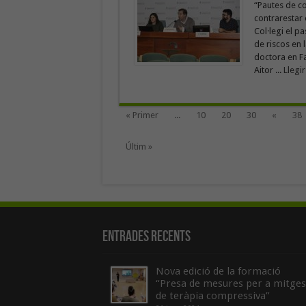
“Pautes de co
contrarestar 
Col·legi el p
de riscos en 
doctora en Fa
Aitor ...
Llegi
« Primer
...
10
20
30
«
38
Últim »
Entrades recents
Nova edició de la formació
“Presa de mesures per a mitges
de teràpia compressiva”