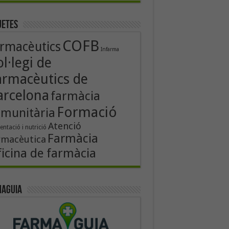
uetes
COFB
rmacèutics
Infarma
l·legi de
armacèutics de
arcelona
farmàcia
Formació
munitària
Atenció
entació i nutrició
Farmàcia
rmacèutica
icina de farmàcia
aguia