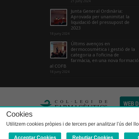
21 juny 2024
Junta General Ordinària:
Aprovada per unanimitat la
liquidació del pressupost de
2023
18 juny 2024
Últims avenços en
dermocosmètica i gestió de la
categoria a l’oficina de
farmàcia, en una nova formació
al COFB
18 juny 2024
Cookies
Col·legi de Farma
Utilitzem cookies pròpies i de tercers per analitzar l'ús del l
Acceptar Cookies
Rebutjar Cookies