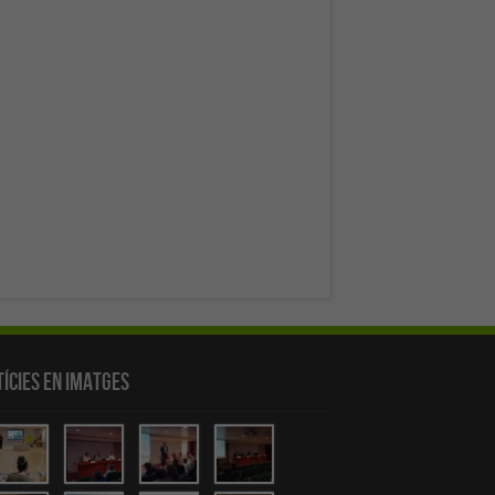
ícies en Imatges