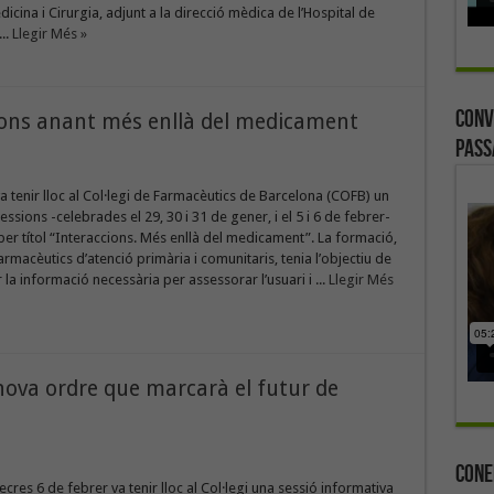
icina i Cirurgia, adjunt a la direcció mèdica de l’Hospital de
..
Llegir Més »
Conv
ions anant més enllà del medicament
Pass
 tenir lloc al Col·legi de Farmacèutics de Barcelona (COFB) un
essions -celebrades el 29, 30 i 31 de gener, i el 5 i 6 de febrer-
er títol “Interaccions. Més enllà del medicament”. La formació,
rmacèutics d’atenció primària i comunitaris, tenia l’objectiu de
la informació necessària per assessorar l’usuari i ...
Llegir Més
nova ordre que marcarà el futur de
Cone
ecres 6 de febrer va tenir lloc al Col·legi una sessió informativa