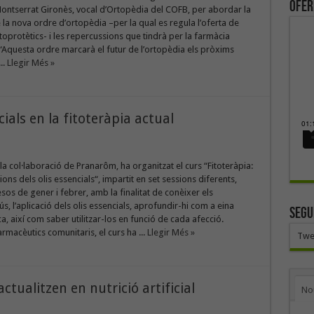
ofer
ontserrat Gironès, vocal d’Ortopèdia del COFB, per abordar la
 la nova ordre d’ortopèdia –per la qual es regula l’oferta de
oprotètics- i les repercussions que tindrà per la farmàcia
“Aquesta ordre marcarà el futur de l’ortopèdia els pròxims
..
Llegir Més »
cials en la fitoteràpia actual
a col·laboració de Pranarôm, ha organitzat el curs “Fitoteràpia:
ions dels olis essencials“, impartit en set sessions diferents,
sos de gener i febrer, amb la finalitat de conèixer els
s, l’aplicació dels olis essencials, aprofundir-hi com a eina
SEGU
ca, així com saber utilitzar-los en funció de cada afecció.
armacèutics comunitaris, el curs ha ...
Llegir Més »
Twe
ctualitzen en nutrició artificial
No