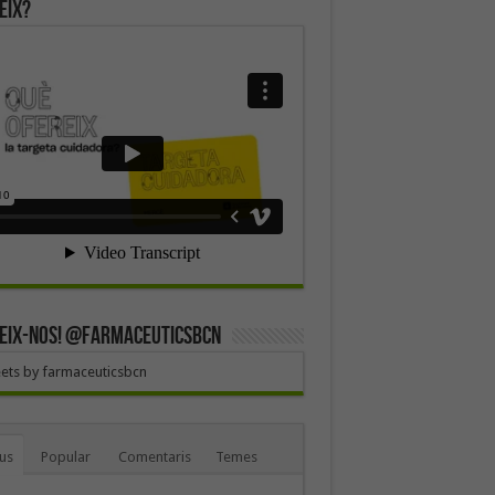
eix?
EIX-NOS! @farmaceuticsbcn
ets by farmaceuticsbcn
us
Popular
Comentaris
Temes