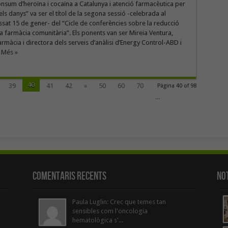
nsum d’heroïna i cocaïna a Catalunya i atenció farmacèutica per
els danys” va ser el títol de la segona sessió -celebrada al
assat 15 de gener- del “Cicle de conferències sobre la reducció
la farmàcia comunitària”. Els ponents van ser Mireia Ventura,
rmàcia i directora dels serveis d’anàlisi d’Energy Control-ABD i
r Més »
40
39
41
42
»
50
60
70
Pàgina 40 of 98
...
Comentaris Recents
Not
Paula Luglin: Crec que temes tan
sensibles com l'oncologia
hematològica s'...