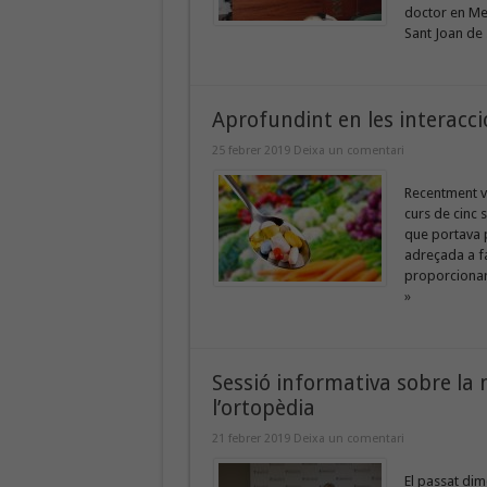
doctor en Med
Sant Joan de .
Aprofundint en les interacc
25 febrer 2019
Deixa un comentari
Recentment va
curs de cinc s
que portava p
adreçada a fa
proporcionar 
»
Sessió informativa sobre la 
l’ortopèdia
21 febrer 2019
Deixa un comentari
El passat dim