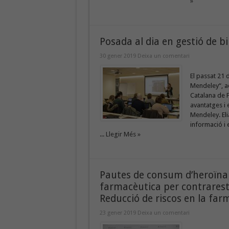
»
Posada al dia en gestió de b
30 gener 2019
Deixa un comentari
El passat 21 d
Mendeley“, ac
Catalana de F
avantatges i 
Mendeley. Eli
informació i 
...
Llegir Més »
Pautes de consum d’heroïna 
farmacèutica per contraresta
Reducció de riscos en la far
23 gener 2019
Deixa un comentari