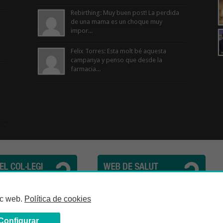
Rebirthing: Muy buen post! La perdida
de una mama es un choque muy
impor...
Felix Torres: Esta molt bé aquesta
campanya y penso que desde la
farmacia...
cèutics de la Província de Barcelona | C. Girona, n° 64-66 - 08009 Barcelona | Te
loc web.
Política de cookies
Configurar