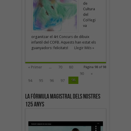
de
Cultura
del
Col·legi
va
organitzar el 4rt Concurs de dibuix
infantil del COFB. Aquests han estat els
guanyadors: felicitats!
Llegir Més »
« Primer
...
70
80
Pàgina 98 of 98
90
«
98
94
95
96
97
La fórmula magistral dels nostres
125 anys