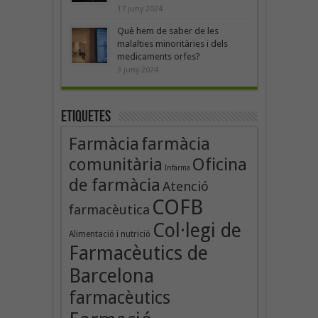
17 juny 2024
Què hem de saber de les
malalties minoritàries i dels
medicaments orfes?
3 juny 2024
Etiquetes
Farmàcia
farmàcia
Oficina
comunitària
Infarma
de farmàcia
Atenció
COFB
farmacèutica
Col·legi de
Alimentació i nutrició
Farmacèutics de
Barcelona
farmacèutics