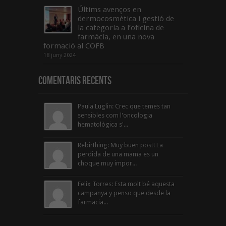
Últims avenços en
dermocosmètica i gestió de
la categoria a l’oficina de
farmàcia, en una nova
formació al COFB
18 juny 2024
Comentaris Recents
Paula Luglin: Crec que temes tan
sensibles com l'oncologia
hematològica s'...
Rebirthing: Muy buen post! La
perdida de una mama es un
choque muy impor...
Felix Torres: Esta molt bé aquesta
campanya y penso que desde la
farmacia...