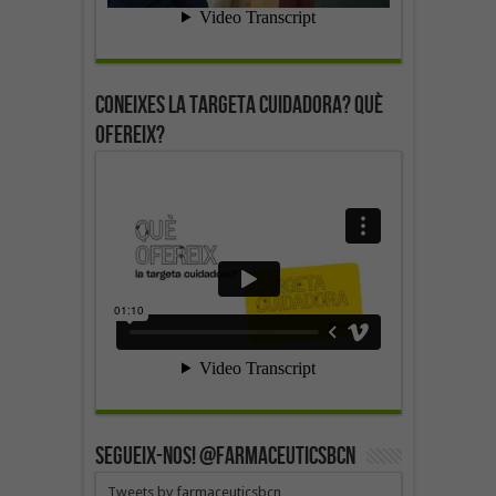
Coneixes la targeta cuidadora? Què
ofereix?
SEGUEIX-NOS! @farmaceuticsbcn
Tweets by farmaceuticsbcn