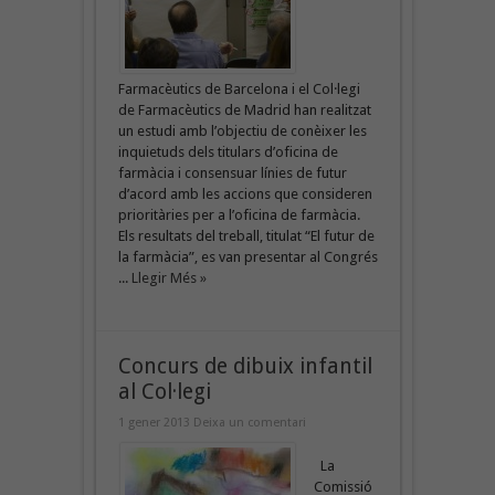
Farmacèutics de Barcelona i el Col·legi
de Farmacèutics de Madrid han realitzat
un estudi amb l’objectiu de conèixer les
inquietuds dels titulars d’oficina de
farmàcia i consensuar línies de futur
d’acord amb les accions que consideren
prioritàries per a l’oficina de farmàcia.
Els resultats del treball, titulat “El futur de
la farmàcia”, es van presentar al Congrés
...
Llegir Més »
Concurs de dibuix infantil
al Col·legi
1 gener 2013
Deixa un comentari
La
Comissió