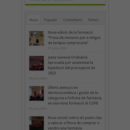
Nous
Popular
Comentaris
Temes
Nova edició de la formació
“Presa de mesures per a mitges
de teràpia compressiva”
21 juny 2024
Junta General Ordinària:
Aprovada per unanimitat la
liquidació del pressupost de
2023
18 juny 2024
Últims avenços en
dermocosmètica i gestió de la
categoria a l’oficina de farmàcia,
en una nova formació al COFB
18 juny 2024
Nova sessió sobre els punts clau
a valorar a l’hora de comprar o
vendre una farmàcia