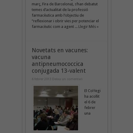
març, Fira de Barcelona), s’han debatut
temes d’actualitat de la professió
farmacèutica amb l’objectiu de
“reflexionar i obrir vies per potenciar el
farmacèutic com a agent ...
Llegir Més »
Novetats en vacunes:
vacuna
antipneumococcica
conjugada 13-valent
6 febrer 2013
Deixa un comentari
El Col·legi
ha acollit
el 6 de
febrer
una