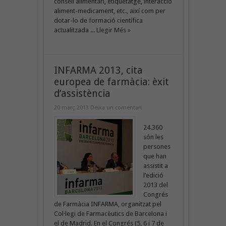
consell alimentari, etiquetatge, interacció
aliment-medicament, etc., així com per
dotar-lo de formació científica
actualitzada ...
Llegir Més »
INFARMA 2013, cita
europea de farmàcia: èxit
d’assistència
20 març 2013
Deixa un comentari
24.360
són les
persones
que han
assistit a
l’edició
2013 del
Congrés
de Farmàcia INFARMA, organitzat pel
Col·legi de Farmacèutics de Barcelona i
el de Madrid. En el Congrés (5, 6 i 7 de