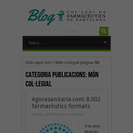
Estàs aquí:
Inici
>
Món col·legial
(pàgina 98)
Categoria Publicacions:
Món
col·legial
Agorasanitaria.com: 8.002
farmacèutics formats
26 març 2013
Deixa un comentari
Tres anys
després