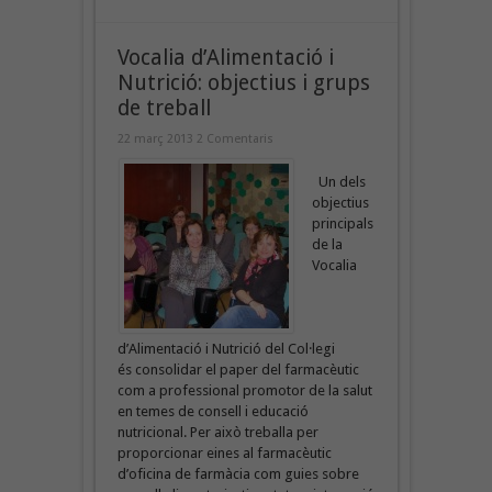
Vocalia d’Alimentació i
Nutrició: objectius i grups
de treball
22 març 2013
2 Comentaris
Un dels
objectius
principals
de la
Vocalia
d’Alimentació i Nutrició del Col·legi
és consolidar el paper del farmacèutic
com a professional promotor de la salut
en temes de consell i educació
nutricional. Per això treballa per
proporcionar eines al farmacèutic
d’oficina de farmàcia com guies sobre