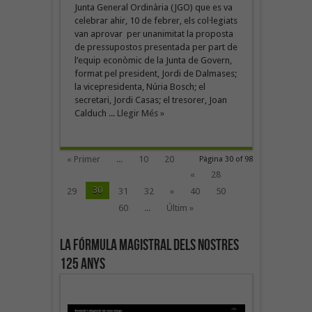
Junta General Ordinària (JGO) que es va
celebrar ahir, 10 de febrer, els col·legiats
van aprovar per unanimitat la proposta
de pressupostos presentada per part de
l’equip econòmic de la Junta de Govern,
format pel president, Jordi de Dalmases;
la vicepresidenta, Núria Bosch; el
secretari, Jordi Casas; el tresorer, Joan
Calduch ...
Llegir Més »
« Primer
...
10
20
Pàgina 30 of 98
«
28
30
29
31
32
»
40
50
60
...
Últim »
La fórmula magistral dels nostres
125 anys