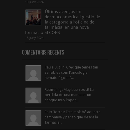
18 juny 2024
Últims avenços en
dermocosmètica i gestió de
la categoria a l’oficina de
farmàcia, en una nova
formació al COFB
18 juny 2024
Comentaris Recents
Paula Luglin: Crec que temes tan
sensibles com l'oncologia
hematològica s'...
Rebirthing: Muy buen post! La
perdida de una mama es un
choque muy impor...
Felix Torres: Esta molt bé aquesta
campanya y penso que desde la
farmacia...