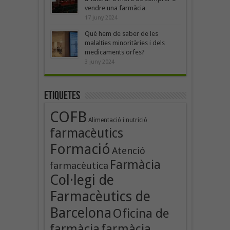
vendre una farmàcia
17 juny 2024
Què hem de saber de les
malalties minoritàries i dels
medicaments orfes?
3 juny 2024
Etiquetes
COFB
Alimentació i nutrició
farmacèutics
Formació
Atenció
Farmàcia
farmacèutica
Col·legi de
Farmacèutics de
Barcelona
Oficina de
farmàcia
farmàcia