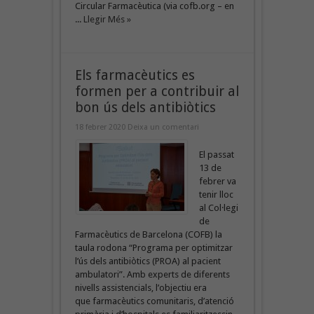
Circular Farmacèutica (via cofb.org – en
...
Llegir Més »
Els farmacèutics es
formen per a contribuir al
bon ús dels antibiòtics
18 febrer 2020
Deixa un comentari
El passat
13 de
febrer va
tenir lloc
al Col·legi
de
Farmacèutics de Barcelona (COFB) la
taula rodona “Programa per optimitzar
l’ús dels antibiòtics (PROA) al pacient
ambulatori”. Amb experts de diferents
nivells assistencials, l’objectiu era
que farmacèutics comunitaris, d’atenció