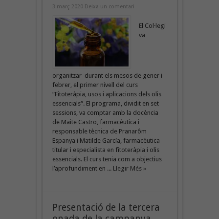
3 març 2020
Deixa un comentari
El Col·legi
va
organitzar durant els mesos de gener i
febrer, el primer nivell del curs
“Fitoteràpia, usos i aplicacions dels olis
essencials“. El programa, dividit en set
sessions, va comptar amb la docència
de Maite Castro, farmacèutica i
responsable tècnica de Pranarôm
Espanya i Matilde García, farmacèutica
titular i especialista en fitoteràpia i olis
essencials. El curs tenia com a objectius
l’aprofundiment en ...
Llegir Més »
Presentació de la tercera
onada de la campanya