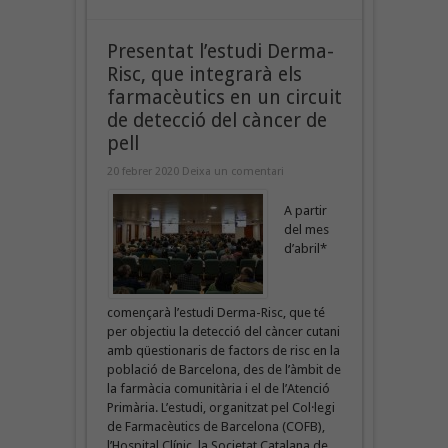
Presentat l’estudi Derma-
Risc, que integrarà els
farmacèutics en un circuit
de detecció del càncer de
pell
20 febrer 2020
Deixa un comentari
A partir
del mes
d’abril*
començarà l’estudi Derma-Risc, que té
per objectiu la detecció del càncer cutani
amb qüestionaris de factors de risc en la
població de Barcelona, des de l’àmbit de
la farmàcia comunitària i el de l’Atenció
Primària. L’estudi, organitzat pel Col·legi
de Farmacèutics de Barcelona (COFB),
l’Hospital Clínic, la Societat Catalana de