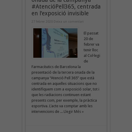
#AtencióPell365, centrada
en l’exposició invisible
27 febrer 2020
Deixa un comentari
El passat
20 de
febrer va
tenir lloc
al Col·legi
de
Farmacèutics de Barcelona la
presentació de la tercera onada de la
campanya “Atenció Pell 365” que està
centrada en aquelles situacions que no
identifiquem com a exposició solar, tot i
que les radiacions continuen estant
presents com, per exemple, la pràctica
esportiva. L’acte va comptar amb les
intervencions de ...
Llegir Més »