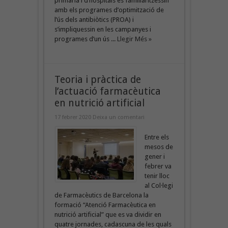
primària i d’hospitals es familiaritzessin
amb els programes d’optimització de
l’ús dels antibiòtics (PROA) i
s’impliquessin en les campanyes i
programes d’un ús ...
Llegir Més »
Teoria i pràctica de
l’actuació farmacèutica
en nutrició artificial
17 febrer 2020
Deixa un comentari
Entre els
mesos de
gener i
febrer va
tenir lloc
al Col·legi
de Farmacèutics de Barcelona la
formació “Atenció Farmacèutica en
nutrició artificial” que es va dividir en
quatre jornades, cadascuna de les quals