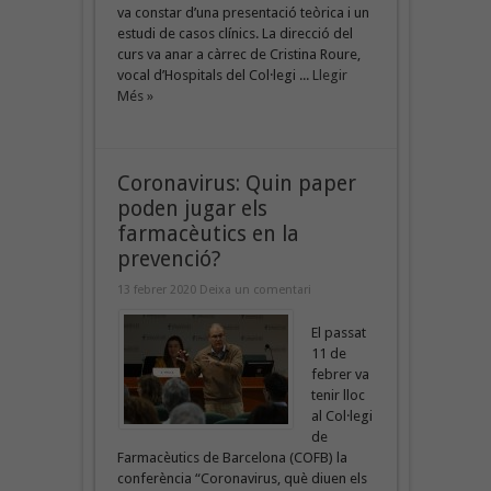
va constar d’una presentació teòrica i un
estudi de casos clínics. La direcció del
curs va anar a càrrec de Cristina Roure,
vocal d’Hospitals del Col·legi ...
Llegir
Més »
Coronavirus: Quin paper
poden jugar els
farmacèutics en la
prevenció?
13 febrer 2020
Deixa un comentari
El passat
11 de
febrer va
tenir lloc
al Col·legi
de
Farmacèutics de Barcelona (COFB) la
conferència “Coronavirus, què diuen els