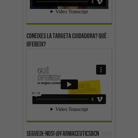
Coneixes la targeta cuidadora? Què
ofereix?
SEGUEIX-NOS! @farmaceuticsbcn