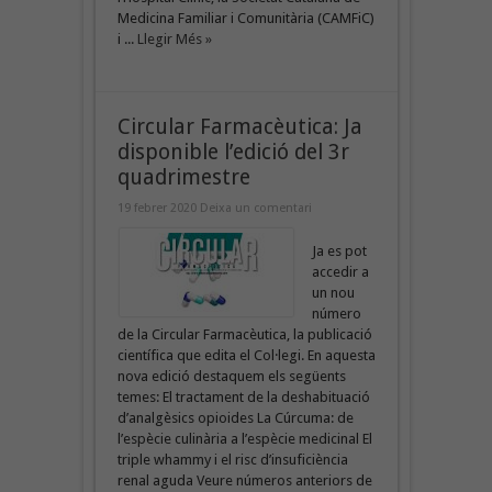
Medicina Familiar i Comunitària (CAMFiC)
i ...
Llegir Més »
Circular Farmacèutica: Ja
disponible l’edició del 3r
quadrimestre
19 febrer 2020
Deixa un comentari
Ja es pot
accedir a
un nou
número
de la Circular Farmacèutica, la publicació
científica que edita el Col·legi. En aquesta
nova edició destaquem els següents
temes: El tractament de la deshabituació
d’analgèsics opioides La Cúrcuma: de
l’espècie culinària a l’espècie medicinal El
triple whammy i el risc d’insuficiència
renal aguda Veure números anteriors de