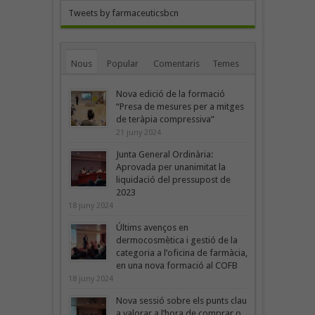
Tweets by farmaceuticsbcn
Nous
Popular
Comentaris
Temes
Nova edició de la formació
“Presa de mesures per a mitges
de teràpia compressiva”
21 juny 2024
Junta General Ordinària:
Aprovada per unanimitat la
liquidació del pressupost de
2023
18 juny 2024
Últims avenços en
dermocosmètica i gestió de la
categoria a l’oficina de farmàcia,
en una nova formació al COFB
18 juny 2024
Nova sessió sobre els punts clau
a valorar a l’hora de comprar o