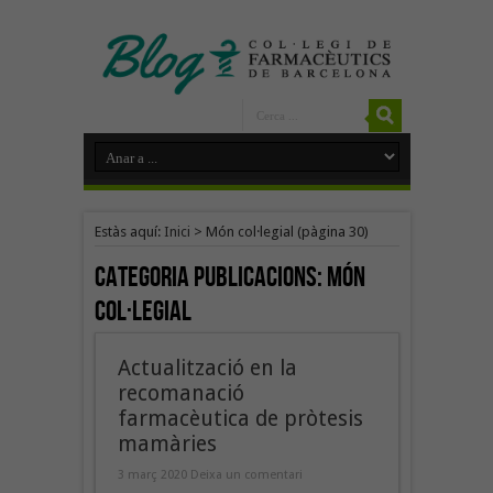
Estàs aquí:
Inici
>
Món col·legial
(pàgina 30)
Categoria Publicacions:
Món
col·legial
Actualització en la
recomanació
farmacèutica de pròtesis
mamàries
3 març 2020
Deixa un comentari