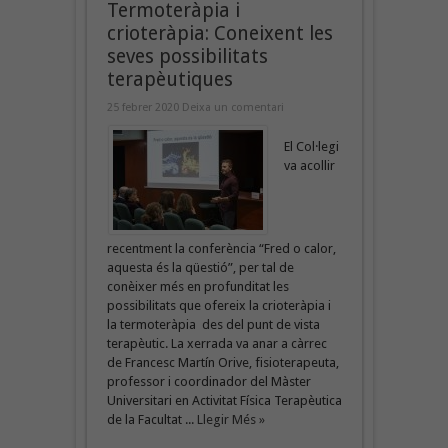
Termoteràpia i
crioteràpia: Coneixent les
seves possibilitats
terapèutiques
25 febrer 2020
Deixa un comentari
El Col·legi
va acollir
recentment la conferència “Fred o calor,
aquesta és la qüestió”, per tal de
conèixer més en profunditat les
possibilitats que ofereix la crioteràpia i
la termoteràpia des del punt de vista
terapèutic. La xerrada va anar a càrrec
de Francesc Martín Orive, fisioterapeuta,
professor i coordinador del Màster
Universitari en Activitat Física Terapèutica
de la Facultat ...
Llegir Més »