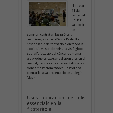
El passat
11 de
febrer, el
Col·legi
va acollir
un
seminari centrat en les pròtesis
mamàries, a càrrec d’Alicia Rastrollo,
responsable de formació d’Anita Spain.
L’objectiu va ser obtenir una visió global
sobre l’afectació del càncer de mama i
els productes exògens disponibles en el
mercat, per cobrir les necessitats de les
dones mastectomitzades. Rastrollo va
centrar la seva presentació en ...
Llegir
Més »
Usos i aplicacions dels olis
essencials en la
fitoteràpia