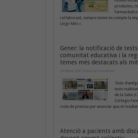
moltes iniciat
productes, me
Farmacèutics 
col·laborant, sempre tenint en compte la impor
Llegir Més »
Gener: la notificació de tests
comunitat educativa i la regu
temes més destacats als mit
24 febrer 2022
Deixa un comentari
Tests d’antíg
tests realitza
de la Salut (
Col·legis Far
roda de premsa per anunciar que el resultat po
Atenció a pacients amb disc