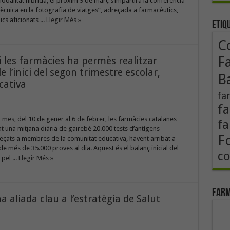
dalitat híbrida, el pròxim 9 de març s’impartirà la conferència
 tècnica en la fotografia de viatges”, adreçada a farmacèutics,
ics aficionats ...
Llegir Més »
Etiq
Co
F
i les farmàcies ha permès realitzar
 l’inici del segon trimestre escolar,
B
cativa
fa
fa
n mes, del 10 de gener al 6 de febrer, les farmàcies catalanes
fa
t una mitjana diària de gairebé 20.000 tests d’antígens
F
eçats a membres de la comunitat educativa, havent arribat a
e més de 35.000 proves al dia. Aquest és el balanç inicial del
co
pel ...
Llegir Més »
Farm
 aliada clau a l’estratègia de Salut