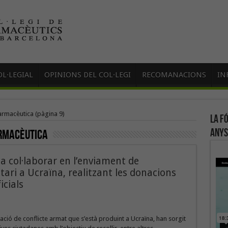
L·LEGIAL
OPINIONS DEL COL·LEGI
RECOMANACIONS
IN
armacèutica
(pàgina 9)
La f
anys
rmacèutica
a col·laborar en l’enviament de
ari a Ucraïna, realitzant les donacions
icials
uació de conflicte armat que s’està produint a Ucraïna, han sorgit