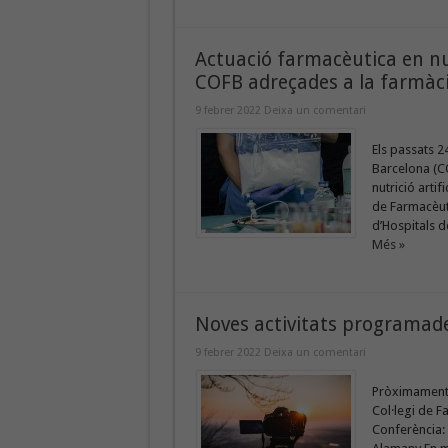
Actuació farmacèutica en nut
COFB adreçades a la farmàci
9 febrer 2022
Deixa un comentari
Els passats 24
Barcelona (C
nutrició arti
de Farmacèuti
d’Hospitals d
Més »
Noves activitats programades
9 febrer 2022
Deixa un comentari
Pròximament, 
Col·legi de F
Conferència: 