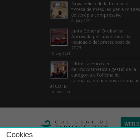
Nova edició de la formació
“Presa de mesures per a mitges
de teràpia compressiva”
21 juny 2024
Junta General Ordinària:
Aprovada per unanimitat la
liquidació del pressupost de
2023
18 juny 2024
Últims avenços en
dermocosmètica i gestió de la
categoria a l’oficina de
farmàcia, en una nova formació
al COFB
18 juny 2024
Cookies