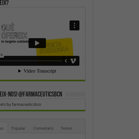
eix?
EIX-NOS! @farmaceuticsbcn
ets by farmaceuticsbcn
us
Popular
Comentaris
Temes