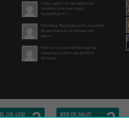
Paula Luglin: Crec que temes tan
sensibles com l'oncologia
hematològica s'...
Rebirthing: Muy buen post! La perdida
de una mama es un choque muy
impor...
Felix Torres: Esta molt bé aquesta
campanya y penso que desde la
farmacia...