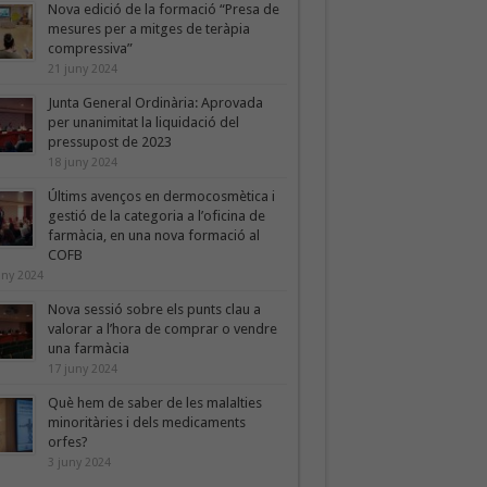
Nova edició de la formació “Presa de
mesures per a mitges de teràpia
compressiva”
21 juny 2024
Junta General Ordinària: Aprovada
per unanimitat la liquidació del
pressupost de 2023
18 juny 2024
Últims avenços en dermocosmètica i
gestió de la categoria a l’oficina de
farmàcia, en una nova formació al
COFB
uny 2024
Nova sessió sobre els punts clau a
valorar a l’hora de comprar o vendre
una farmàcia
17 juny 2024
Què hem de saber de les malalties
minoritàries i dels medicaments
orfes?
3 juny 2024