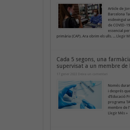
Article de Jo
Barcelona Ta
esdevingut un
de COVID-19.
essencial per
primària (CAP). Ara obrim els ulls. ...
Llegir M
Cada 5 segons, una farmàcia
supervisat a un membre de 
17 gener 2022
Deixa un comentari
Només durant 
i després que
d’Educació Pr
programa TAR 
membre de l’e
Llegir Més »