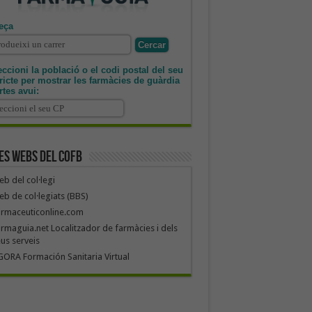
eça
ccioni la població o el codi postal del seu
tricte per mostrar les farmàcies de guàrdia
rtes avui:
es webs del COFB
b del col·legi
b de col·legiats (BBS)
armaceuticonline.com
rmaguia.net Localitzador de farmàcies i dels
us serveis
ORA Formación Sanitaria Virtual