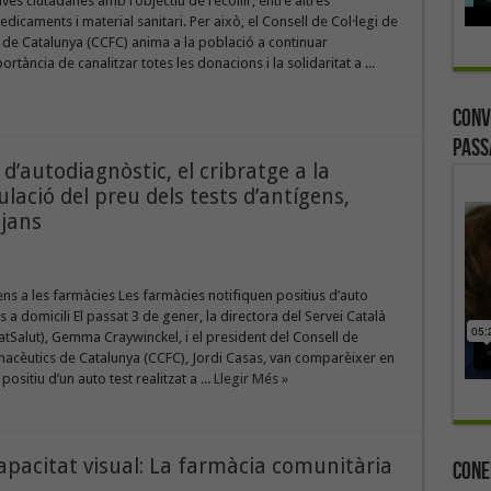
ives ciutadanes amb l’objectiu de recollir, entre altres
dicaments i material sanitari. Per això, el Consell de Col·legi de
de Catalunya (CCFC) anima a la població a continuar
tància de canalitzar totes les donacions i la solidaritat a ...
Conv
Pass
 d’autodiagnòstic, el cribratge a la
lació del preu dels tests d’antígens,
jans
ens a les farmàcies Les farmàcies notifiquen positius d’auto
ts a domicili El passat 3 de gener, la directora del Servei Català
CatSalut), Gemma Craywinckel, i el president del Consell de
macèutics de Catalunya (CCFC), Jordi Casas, van comparèixer en
sitiu d’un auto test realitzat a ...
Llegir Més »
apacitat visual: La farmàcia comunitària
Cone