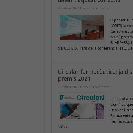
davant aquest col·lectiu
22 febrer 2022
Deixa un comentari
El passat 16 
(COFB) la con
Característiqu
Martí, presid
B1+B2+B3). L
del COFB. Al llarg de la conferència, es ...
Lle
Circular farmacèutica: ja dis
premis 2021
17 febrer 2022
Deixa un comentari
Ja es pot acc
científica qu
Beques i Prem
Farmacèutica:
farmacèutica:
Més »