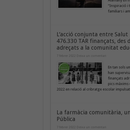
Alamany En mo
“Inspiració i
familiars i am
L’acció conjunta entre Salut 
476.330 TAR finançats, des de
adreçats a la comunitat edu
7 febrer 2022
Deixa un comentari
En tan sols u
han supervisa
finançats adr
pics màxims d
2022 en relació al cribratge escolar impulsat 
La farmàcia comunitària, una
Pública
7 febrer 2022
Deixa un comentari