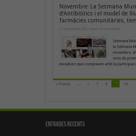
Novembre: La Setmana Mundia
d’Antibiòtics i el model de 
farmàcies comunitàries, tem
27 desembre 2021
Deixa un comentari
Setmana Mundi
la Setmana Mu
novembre, el 
nota de prems
iniciatives que comptaven amb la participació
9
« Primer
...
«
7
8
10
Entrades recents