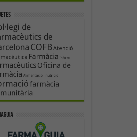
uetes
l·legi de
armacèutics de
COFB
arcelona
Atenció
Farmàcia
rmacèutica
Infarma
rmacèutics
Oficina de
rmàcia
Alimentació i nutrició
ormació
farmàcia
munitària
aguia