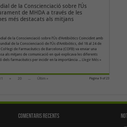
l de la Conscienciació sobre l’Ús
lliurament de MHDA a través de les
es més destacats als mitjans
al de la Conscienciació sobre l’Ús d’Antibiòtics Coincidint amb
ndial de la Conscienciació de l’Ús d’Antibiòtics, del 18 al 24 de
Col·legi de Farmacèutics de Barcelona (COFB) va enviar una
a als mitjans de comunicació en què explicava les diferents
 dels farmacèutics per incidir en la importància ...
Llegir Més »
11
»
20
...
Últim »
Pàgina 9 of 23
Comentaris Recents
Not