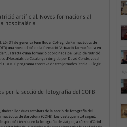
rició artificial. Noves formacions al
a hospitalària
, 26 i 31 de gener va tenir lloc al Col·legi de Farmacèutics de
OFB) una nova edició de la formació “Actuació farmacèutica en
ficial”. Es tracta d’una formació coordinada pel Grup de Nutrició
cs d’Hospitals de Catalunya i dirigida per David Conde, vocal
el COFB. El programa constava de tres jornades i tenia ...
Llegir
18 j
 per la secció de fotografia del COFB
tindran lloc dues activitats de la secció de fotografia del
armacèutics de Barcelona (COFB). Les destaquem tot seguit:
Inspiració i tècnica en la fotografia de viatges, a càrrec d’Oriol