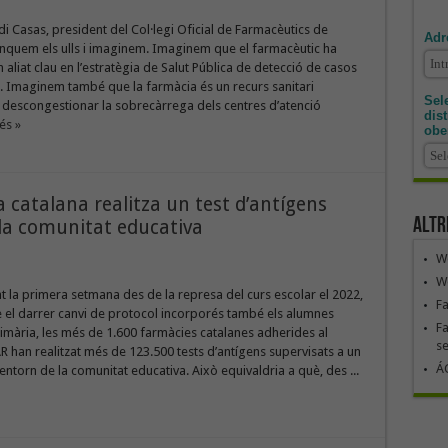
rdi Casas, president del Col·legi Oficial de Farmacèutics de
Adr
nquem els ulls i imaginem. Imaginem que el farmacèutic ha
 aliat clau en l’estratègia de Salut Pública de detecció de casos
 Imaginem també que la farmàcia és un recurs sanitari
Sele
 descongestionar la sobrecàrrega dels centres d’atenció
dis
és »
obe
 catalana realitza un test d’antígens
Altr
la comunitat educativa
We
We
la primera setmana des de la represa del curs escolar el 2022,
F
 el darrer canvi de protocol incorporés també els alumnes
Fa
imària, les més de 1.600 farmàcies catalanes adherides al
se
han realitzat més de 123.500 tests d’antígens supervisats a un
ÁG
ntorn de la comunitat educativa. Això equivaldria a què, des ...