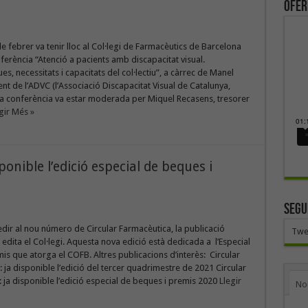
ofer
de febrer va tenir lloc al Col·legi de Farmacèutics de Barcelona
ferència “Atenció a pacients amb discapacitat visual.
es, necessitats i capacitats del col·lectiu”, a càrrec de Manel
ent de l’ADVC (l’Associació Discapacitat Visual de Catalunya,
a conferència va estar moderada per Miquel Recasens, tresorer
gir Més »
ponible l’edició especial de beques i
SEGU
edir al nou número de Circular Farmacèutica, la publicació
Twe
e edita el Col·legi. Aquesta nova edició està dedicada a l’Especial
is que atorga el COFB. Altres publicacions d’interès: Circular
 ja disponible l’edició del tercer quadrimestre de 2021 Circular
 ja disponible l’edició especial de beques i premis 2020
Llegir
No