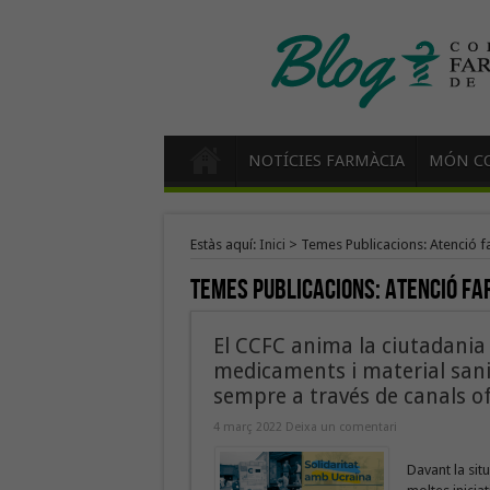
NOTÍCIES FARMÀCIA
MÓN CO
Estàs aquí:
Inici
>
Temes Publicacions: Atenció f
Temes Publicacions:
Atenció fa
El CCFC anima la ciutadania 
medicaments i material sanit
sempre a través de canals of
4 març 2022
Deixa un comentari
Davant la sit