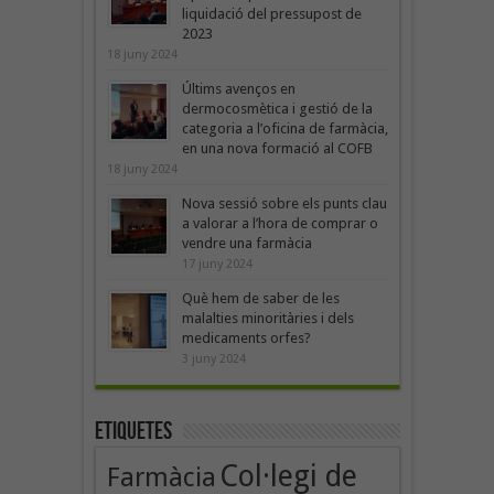
liquidació del pressupost de
2023
18 juny 2024
Últims avenços en
dermocosmètica i gestió de la
categoria a l’oficina de farmàcia,
en una nova formació al COFB
18 juny 2024
Nova sessió sobre els punts clau
a valorar a l’hora de comprar o
vendre una farmàcia
17 juny 2024
Què hem de saber de les
malalties minoritàries i dels
medicaments orfes?
3 juny 2024
Etiquetes
Col·legi de
Farmàcia