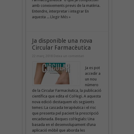
amb coneixements previs de la matèria.
Entendre, interpretar i integrar En
aquesta ...
Llegir Més »
Ja disponible una nova
Circular Farmacèutica
22 març 2018
Deixa un comentari
Ja es pot
accedir a
un nou
número
de la Circular Farmacèutica, la publicació
científica que edita el Col·legi. A aquesta
nova edició destaquem els següents
temes: La cascada terapèutica i el risc
que presenta pel pacient la prescripció
encadenada. Beques col·legials: Una
basada en el desenvolupament d’una
aplicació mòbil que aborda les