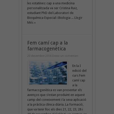
les estatines: cap a una medicina
personalitzada va ser Cristina Ruiz,
estudiant PhD del Laboratori de
Bioquímica Especial i Biologia ...
Llegir
Més »
Fem camí cap a la
farmacogenètica
20 desembre 2016
Deixa un comentari
En la I
edició del
curs Fem
camí cap
a la
farmacogenètica es van presentar els
avenços que s’estan produint en aquest
camp del coneixement i la seva aplicació
a la pràctica clínica diària. La formació,
que va tenir lloc els dies 21, 22, 23, 28 i