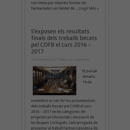
curs tenia per objectiu formar els
farmacèutics en l’àmbit de ...
Llegir Més »
S’exposen els resultats
finals dels treballs becats
pel COFB el curs 2016 –
2017
16 novembre 2017
Deixa un comentari
El passat
dimarts
14 de
novembre es van fer les presentacions
dels treballs becats pel COFB el curs
2016 – 2017 en les categories de
projectes professionals i innovació de
les Beques Col·legials. L’encarregada de
presentar el treball Farmacogenètica de