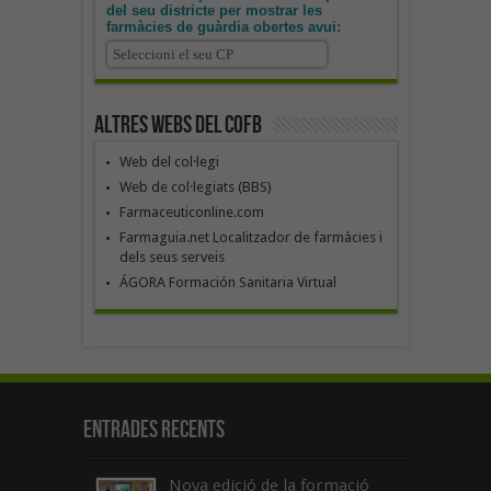
del seu districte per mostrar les
farmàcies de guàrdia obertes avui:
Altres webs del COFB
Web del col·legi
Web de col·legiats (BBS)
Farmaceuticonline.com
Farmaguia.net Localitzador de farmàcies i
dels seus serveis
ÁGORA Formación Sanitaria Virtual
Entrades recents
Nova edició de la formació