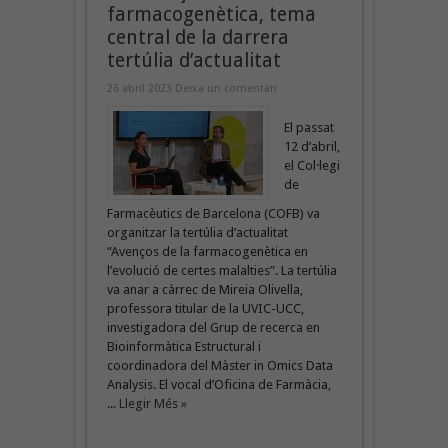
farmacogenètica, tema
central de la darrera
tertúlia d’actualitat
26 abril 2023
Deixa un comentari
El passat
12 d’abril,
el Col·legi
de
Farmacèutics de Barcelona (COFB) va
organitzar la tertúlia d’actualitat
“Avenços de la farmacogenètica en
l’evolució de certes malalties”. La tertúlia
va anar a càrrec de Mireia Olivella,
professora titular de la UVIC-UCC,
investigadora del Grup de recerca en
Bioinformàtica Estructural i
coordinadora del Màster in Omics Data
Analysis. El vocal d’Oficina de Farmàcia,
...
Llegir Més »