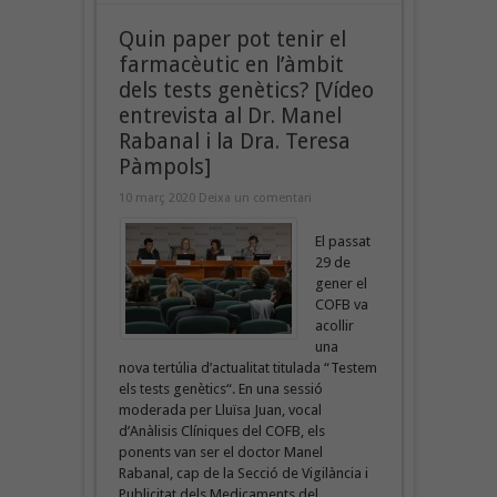
Quin paper pot tenir el
farmacèutic en l’àmbit
dels tests genètics? [Vídeo
entrevista al Dr. Manel
Rabanal i la Dra. Teresa
Pàmpols]
10 març 2020
Deixa un comentari
El passat
29 de
gener el
COFB va
acollir
una
nova tertúlia d’actualitat titulada “Testem
els tests genètics“. En una sessió
moderada per Lluïsa Juan, vocal
d’Anàlisis Clíniques del COFB, els
ponents van ser el doctor Manel
Rabanal, cap de la Secció de Vigilància i
Publicitat dels Medicaments del