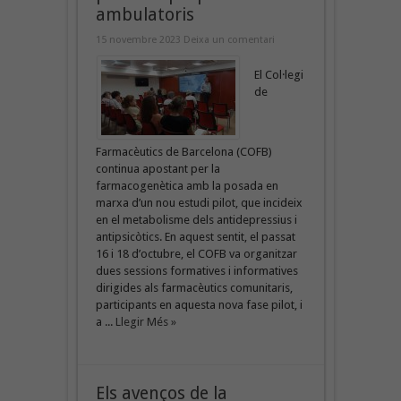
ambulatoris
15 novembre 2023
Deixa un comentari
El Col·legi
de
Farmacèutics de Barcelona (COFB)
continua apostant per la
farmacogenètica amb la posada en
marxa d’un nou estudi pilot, que incideix
en el metabolisme dels antidepressius i
antipsicòtics. En aquest sentit, el passat
16 i 18 d’octubre, el COFB va organitzar
dues sessions formatives i informatives
dirigides als farmacèutics comunitaris,
participants en aquesta nova fase pilot, i
a ...
Llegir Més »
Els avenços de la