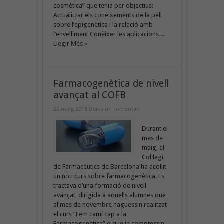
cosmètica” que tenia per objectius:
Actualitzar els coneixements de la pell
sobre l’epigenètica i la relació amb
l’envelliment Conèixer les aplicacions ...
Llegir Més »
Farmacogenètica de nivell
avançat al COFB
22 maig 2018
Deixa un comentari
Durant el
mes de
maig, el
Col·legi
de Farmacèutics de Barcelona ha acollit
un nou curs sobre farmacogenètica. Es
tractava d’una formació de nivell
avançat, dirigida a aquells alumnes que
al mes de novembre haguessin realitzat
el curs “Fem camí cap a la
Farmacogenètica” o que ja comptessin