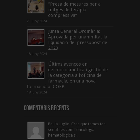
“Presa de mesures per a
mitges de teràpia
compressiva”
21 juny 2024
Junta General Ordinària:
Aprovada per unanimitat la
liquidació del pressupost de
2023
18 juny 2024
Últims avenços en
dermocosmètica i gestió de
la categoria a l’oficina de
farmàcia, en una nova
formació al COFB
18 juny 2024
Comentaris Recents
Paula Luglin: Crec que temes tan
sensibles com l'oncologia
hematològica s'...