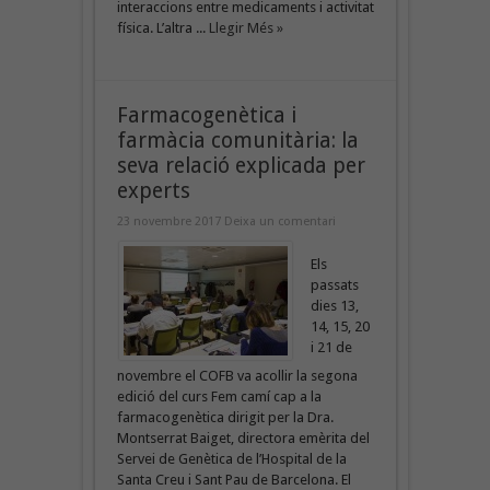
interaccions entre medicaments i activitat
física. L’altra ...
Llegir Més »
Farmacogenètica i
farmàcia comunitària: la
seva relació explicada per
experts
23 novembre 2017
Deixa un comentari
Els
passats
dies 13,
14, 15, 20
i 21 de
novembre el COFB va acollir la segona
edició del curs Fem camí cap a la
farmacogenètica dirigit per la Dra.
Montserrat Baiget, directora emèrita del
Servei de Genètica de l’Hospital de la
Santa Creu i Sant Pau de Barcelona. El