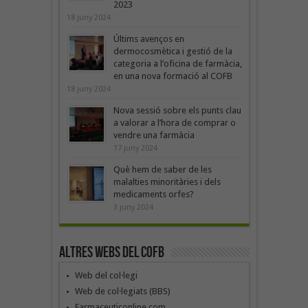
2023
18 juny 2024
Últims avenços en
dermocosmètica i gestió de la
categoria a l’oficina de farmàcia,
en una nova formació al COFB
18 juny 2024
Nova sessió sobre els punts clau
a valorar a l’hora de comprar o
vendre una farmàcia
17 juny 2024
Què hem de saber de les
malalties minoritàries i dels
medicaments orfes?
3 juny 2024
Altres webs del COFB
Web del col·legi
Web de col·legiats (BBS)
Farmaceuticonline.com