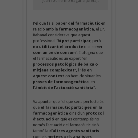
Juan i Guillermo Bagaría (dreta).
Pel que fa al
paper del farmacèutic
en
relació amb la
farmacogenètica
, el Dr.
Rabanal considerava que aquest
professional “hi
pot participar
, però
no utilitzant el producte
o el servei
com un bé de consum
“. I afegeix que
el farmacèutic és un expert “en
processos patològics de baixa o
mitjana complexitat
“, i “
és en
aquest context
on hem de situar les
proves de farmacogenètica
, en
l’àmbit de l’actuació sanitària
“.
Va apuntar que “el que seria perfecte és
que
el farmacèutic participés en la
farmacogenètica
dins d’un
protocol
d’actuació
en què es contemplés no
només l’actuació del farmacèutic sinó
també la
d’altres agents sanitaris
com els
metges
o els
analistes