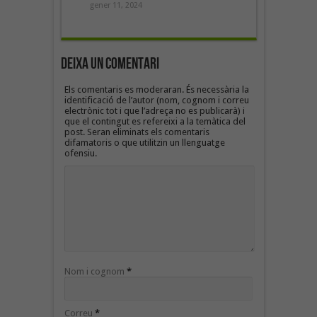
gener 11, 2024
Deixa un Comentari
Els comentaris es moderaran. És necessària la
identificació de l’autor (nom, cognom i correu
electrònic tot i que l’adreça no es publicarà) i
que el contingut es refereixi a la temàtica del
post. Seran eliminats els comentaris
difamatoris o que utilitzin un llenguatge
ofensiu.
Nom i cognom
*
Correu
*