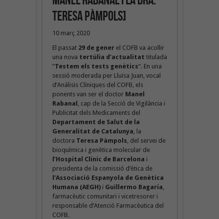
Manel Rabanal i la Dra.
Teresa Pàmpols]
10 març 2020
El passat
29 de gener
el COFB va acollir
una nova
tertúlia d’actualitat
titulada
“
Testem els tests genètics
“. En una
sessió moderada per Lluïsa Juan, vocal
d’Anàlisis Clíniques del COFB, els
ponents van ser el doctor
Manel
Rabanal
, cap de la Secció de Vigilància i
Publicitat dels Medicaments del
Departament de Salut de la
Generalitat de Catalunya
, la
doctora
Teresa Pàmpols
, del servei de
bioquímica i genètica molecular de
l’Hospital Clínic de Barcelona
i
presidenta de la comissió d’ètica de
l’Associació Espanyola de Genètica
Humana
(AEGH)
i
Guillermo Bagaría
,
farmacèutic comunitari i vicetresorer i
responsable d’Atenció Farmacèutica del
COFB.