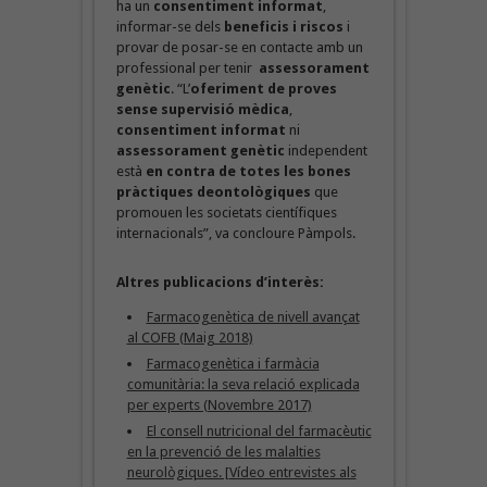
ha un
consentiment informat
,
informar-se dels
beneficis i riscos
i
provar de posar-se en contacte amb un
professional per tenir
assessorament
genètic
. “L’
oferiment de proves
sense supervisió mèdica
,
consentiment informat
ni
assessorament genètic
independent
està
en contra de totes les bones
pràctiques deontològiques
que
promouen les societats científiques
internacionals”, va concloure Pàmpols.
Altres publicacions d’interès:
Farmacogenètica de nivell avançat
al COFB (Maig 2018)
Farmacogenètica i farmàcia
comunitària: la seva relació explicada
per experts (Novembre 2017)
El consell nutricional del farmacèutic
en la prevenció de les malalties
neurològiques. [Vídeo entrevistes als