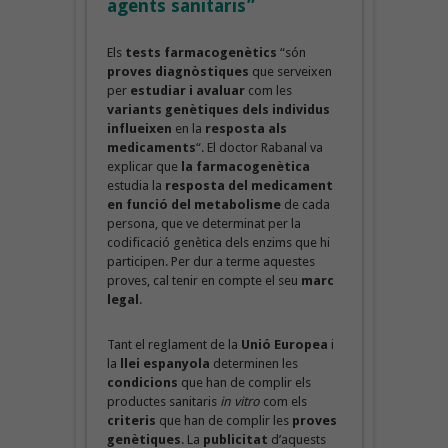
agents sanitaris”
Els
tests farmacogenètics
“són
proves diagnòstiques
que serveixen
per
estudiar i avaluar
com les
variants genètiques
dels individus
influeixen
en la
resposta als
medicaments
“. El doctor Rabanal va
explicar que
la farmacogenètica
estudia la
resposta del medicament
en funció del metabolisme
de cada
persona, que ve determinat per la
codificació genètica dels enzims que hi
participen. Per dur a terme aquestes
proves, cal tenir en compte el seu
marc
legal
.
Tant el reglament de la
Unió Europea
i
la
llei espanyola
determinen les
condicions
que han de complir els
productes sanitaris
in vitro
com els
criteris
que han de complir les
proves
genètiques
. La
publicitat
d’aquests