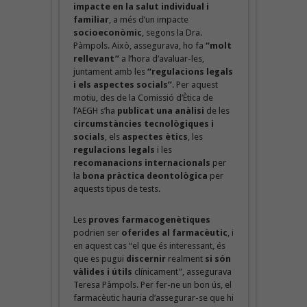
impacte en la salut individual i
familiar
, a més d’un impacte
socioeconòmic
, segons la Dra.
Pàmpols. Això, assegurava, ho fa
“molt
rellevant”
a l’hora d’avaluar-les,
juntament amb les
“regulacions legals
i els aspectes socials”
. Per aquest
motiu, des de la Comissió d’Ètica de
l’AEGH s’ha
publicat una anàlisi
de les
circumstàncies tecnològiques i
socials
, els
aspectes ètics
, les
regulacions
legals
i les
recomanacions internacionals
per
la
bona pràctica deontològica
per
aquests tipus de tests.
Les
proves farmacogenètiques
podrien ser
oferides al farmacèutic
, i
en aquest cas “el que és interessant, és
que es pugui
discernir
realment
si són
vàlides i útils
clínicament”, assegurava
Teresa Pàmpols. Per fer-ne un bon ús, el
farmacèutic hauria d’assegurar-se que hi