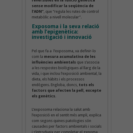
reversibles en la funció genètica
sense modificar la seqüència de
l’ADN”
, que “regula les rutes de control
metabòlic a nivell molecular”.
Exposoma i la seva relació
amb l’epigenètica:
investigació i innovació
Pel que fa a l’exposoma, va definir-lo
com la
mesura acumulativa de les
influències ambientals
que s’associa
a les respostes biològiques al llarg de la
vida, i que inclou l’exposició ambiental, la
dieta, els hàbits i els processos
endògens. Engloba, doncs,
tots els
factors que afecten la pell, excepte
els genètics
.
L’exposoma relaciona la salut amb
l’exposició en el sentit més ampli, explica
com segons quines patologies són
causades per factors ambientals i socials
i s’introdueix per completar el genoma