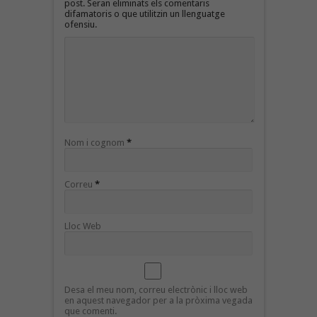
post. Seran eliminats els comentaris
difamatoris o que utilitzin un llenguatge
ofensiu.
Nom i cognom
*
Correu
*
Lloc Web
Desa el meu nom, correu electrònic i lloc web
en aquest navegador per a la pròxima vegada
que comenti.