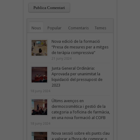
Nous
Popular
Comentaris
Temes
Nova edició de la formació
“Presa de mesures per a mitges
de teràpia compressiva”
21 juny 2024
Junta General Ordinària:
Aprovada per unanimitat la
liquidació del pressupost de
2023
18 juny 2024
Últims avenços en
dermocosmètica i gestió de la
categoria a l’oficina de farmàcia,
en una nova formació al COFB
18 juny 2024
Nova sessió sobre els punts clau
a valorar a l’hora de comprar o