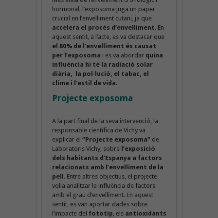
hormonal, l’exposoma juga un paper
crucial en l’envelliment cutani, ja que
accelera el procés d’envelliment
. En
aquest sentit, a l’acte, es va destacar que
el 80% de l’envelliment és causat
per l’exposoma
i es va abordar
quina
influència hi té la radiació solar
diària, la pol·lució, el tabac, el
clima i l’estil de vida
.
Projecte exposoma
A la part final de la seva intervenció, la
responsable científica de Vichy va
explicar el
“Projecte exposoma”
de
Laboratoris Vichy, sobre
l’exposició
dels habitants d’Espanya a factors
relacionats amb l’envelliment de la
pell
. Entre altres objectius, el projecte
volia analitzar la influència de factors
amb el grau d’envelliment. En aquest
sentit, es van aportar dades sobre
l’impacte del
fototip
, els
antioxidants