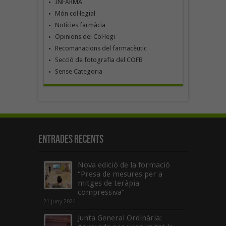
INFARMA
Món col·legial
Notícies farmàcia
Opinions del Col·legi
Recomanacions del farmacèutic
Secció de fotografia del COFB
Sense Categoria
Entrades recents
Nova edició de la formació
“Presa de mesures per a
mitges de teràpia
compressiva”
21 juny 2024
Junta General Ordinària: