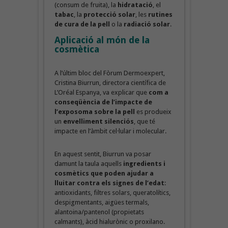
(consum de fruita), la
hidratació
, el
tabac
, la
protecció solar
, les
rutines
de cura de la pell
o la
radiació solar
.
Aplicació al món de la
cosmètica
A l’últim bloc del Fòrum Dermoexpert,
Cristina Biurrun, directora científica de
L’Oréal Espanya, va explicar que
com a
conseqüència de l’impacte de
l’exposoma sobre la pell
es produeix
un
envelliment silenciós
, que té
impacte en l’àmbit cel·lular i molecular.
En aquest sentit, Biurrun va posar
damunt la taula aquells
ingredients i
cosmètics que poden ajudar a
lluitar contra els signes de l’edat
:
antioxidants, filtres solars, queratolítics,
despigmentants, aigües termals,
alantoina/pantenol (propietats
calmants), àcid hialurònic o proxilano.