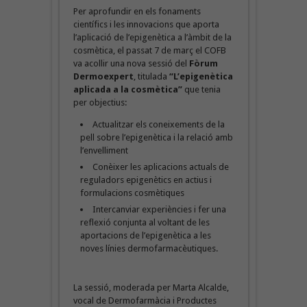
Per aprofundir en els fonaments
científics i les innovacions que aporta
l’aplicació de l’epigenètica a l’àmbit de la
cosmètica, el passat 7 de març el COFB
va acollir una nova sessió del
Fòrum
Dermoexpert
, titulada
“L’epigenètica
aplicada a la cosmètica”
que tenia
per objectius:
Actualitzar els coneixements de la
pell sobre l’epigenètica i la relació amb
l’envelliment
Conèixer les aplicacions actuals de
reguladors epigenètics en actius i
formulacions cosmètiques
Intercanviar experiències i fer una
reflexió conjunta al voltant de les
aportacions de l’epigenètica a les
noves línies dermofarmacèutiques.
La sessió, moderada per Marta Alcalde,
vocal de Dermofarmàcia i Productes