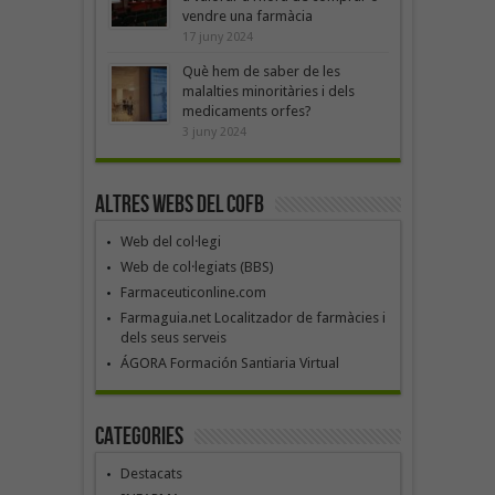
vendre una farmàcia
17 juny 2024
Què hem de saber de les
malalties minoritàries i dels
medicaments orfes?
3 juny 2024
Altres webs del COFB
Web del col·legi
Web de col·legiats (BBS)
Farmaceuticonline.com
Farmaguia.net Localitzador de farmàcies i
dels seus serveis
ÁGORA Formación Santiaria Virtual
Categories
Destacats