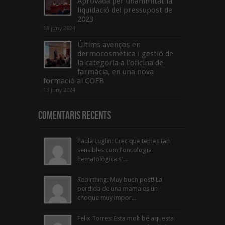
Aprovada per unanimitat la
liquidació del pressupost de
2023
18 juny 2024
Últims avenços en
dermocosmètica i gestió de
la categoria a l’oficina de
farmàcia, en una nova
formació al COFB
18 juny 2024
Comentaris Recents
Paula Luglin: Crec que temes tan
sensibles com l'oncologia
hematològica s'...
Rebirthing: Muy buen post! La
perdida de una mama es un
choque muy impor...
Felix Torres: Esta molt bé aquesta