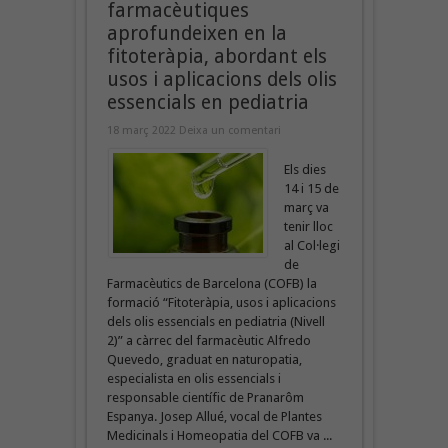
farmacèutiques
aprofundeixen en la
fitoteràpia, abordant els
usos i aplicacions dels olis
essencials en pediatria
18 març 2022
Deixa un comentari
Els dies
14 i 15 de
març va
tenir lloc
al Col·legi
de
Farmacèutics de Barcelona (COFB) la
formació “Fitoteràpia, usos i aplicacions
dels olis essencials en pediatria (Nivell
2)” a càrrec del farmacèutic Alfredo
Quevedo, graduat en naturopatia,
especialista en olis essencials i
responsable científic de Pranarôm
Espanya. Josep Allué, vocal de Plantes
Medicinals i Homeopatia del COFB va ...