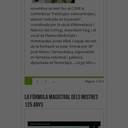
novembre va tenir lloc al COFB la
conferència “Patologies osteoarticulars,
atenció centrada en el pacient”,
coordinada per la vocal d’Alimentació i
Nutrició del Col·legi, Anna Bach-Faig, i el
vocal de Plantes Medicinals i
Homeopatia, Josep Allué. L’equip docent
de la formació va estar format per: Mª
José Alonso, farmacèutica, especialista
en farmàcia industrial i galènica,
diplomada en fitoteràpia ...
Llegir Més »
1
2
3
»
Pàgina 1 of 3
La fórmula magistral dels nostres
125 anys