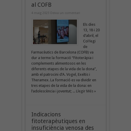
al COFB
4 maig 2023
Deixa un comentari
Els dies
13, 18 i 20
d’abril, el
Col·legi
de
Farmacèutics de Barcelona (COFB) va
dur a terme la formació “Fitoteràpia i
complements alimentosos en les
diferents etapes de la vida de la dona”,
amb el patrocini d’A. Vogel, Exeltis i
Theramex. La formació es va dividir en
tres etapes de la vida de la dona: en
l’adolescència i joventut; ...
Llegir Més »
Indicacions
fitoterapèutiques en
insuficiència venosa des