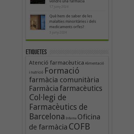
vendre una farmàcia
17 juny 2024
Què hem de saber de les
malalties minoritàries i dels
medicaments orfes?
3 juny 2024
Etiquetes
Atenció farmacèutica
Alimentació
Formació
i nutrició
farmàcia comunitària
farmacèutics
Farmàcia
Col·legi de
Farmacèutics de
Barcelona
Oficina
Infarma
COFB
de farmàcia