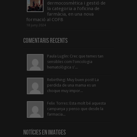
dermocosmètica i gestió de
la categoria a l’oficina de
farmàcia, en una nova
formació al COFB
18 juny 2024
Comentaris Recents
Paula Luglin: Crec que temes tan
sensibles com l'oncologia
hematològica s'...
Rebirthing: Muy buen post! La
perdida de una mama es un
choque muy impor...
Felix Torres: Esta molt bé aquesta
campanya y penso que desde la
farmacia...
Notícies en Imatges