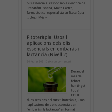
olis essencials i responsable científica de
Pranarôm España, Maite Castro,
farmacèutica, especialista en fitoteràpia
...
Llegir Més »
Fitoteràpia: Usos i
aplicacions dels olis
essencials en embaràs i
lactància (Nivell 2)
24 febrer 2021
Deixa un comentari
Durant el
mes de
febrer
han tingut
lloc al
COFB
dues sessions del curs “Fitoteràpia, usos
i aplicacions dels olis essencials en
l’embaràs i la lactància” en format