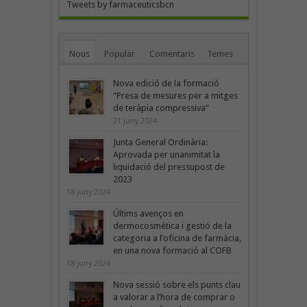
Tweets by farmaceuticsbcn
Nous
Popular
Comentaris
Temes
Nova edició de la formació
“Presa de mesures per a mitges
de teràpia compressiva”
21 juny 2024
Junta General Ordinària:
Aprovada per unanimitat la
liquidació del pressupost de
2023
18 juny 2024
Últims avenços en
dermocosmètica i gestió de la
categoria a l’oficina de farmàcia,
en una nova formació al COFB
18 juny 2024
Nova sessió sobre els punts clau
a valorar a l’hora de comprar o