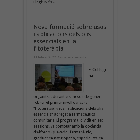
Llegir Més »
Nova formació sobre usos
i aplicacions dels olis
essencials en la
fitoteràpia
11 febrer 2022
Deixa un comentari
El Col·legi
ha
organitzat durant els mesos de gener i
febrer el primer nivell del curs
“Fitoteràpia, usos i aplicacions dels olis
essencials“ adreçat a farmacèutics
comunitaris. El programa, dividit en set
sessions, va comptar amb la docència
d’Alfredo Quevedo, farmacèutic,
graduat en naturopatia, especialista en