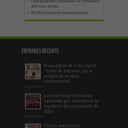
Farmaguia.net Localitzador de farmàcies i
dels seus serveis
ÁGORA Formación Sanitaria Virtual
Entrades recents
Nova edició de la formació
“Presa de mesures per a
mitges de teràpia
compressiva”
21 juny 2024
Junta General Ordinària:
Aprovada per unanimitat la
liquidació del pressupost de
2023
18 juny 2024
Últims avenços en