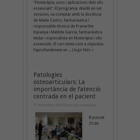
“Fitoteràpia, usos i aplicacions dels olis
essencials“. El programa, dividit en set
sessions, va comptar amb la docència
de Maite Castro, farmacèutica i
responsable tècnica de Pranarôm
Espanya i Matilde García, farmacèutica
titular i especialista en fitoteràpia i olis
essencials. El curs tenia com a objectius
l’aprofundiment en ...
Llegir Més »
Patologies
osteoarticulars: La
importància de l’atenció
centrada en el pacient
11 desembre 2019
Deixa un comentari
El passat
25 de