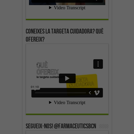
Coneixes la targeta cuidadora? Què
ofereix?
SEGUEIX-NOS! @farmaceuticsbcn