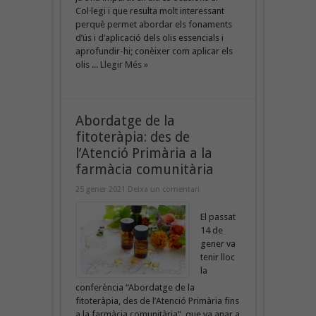
Col·legi i que resulta molt interessant
perquè permet abordar els fonaments
d’ús i d’aplicació dels olis essencials i
aprofundir-hi; conèixer com aplicar els
olis ...
Llegir Més »
Abordatge de la
fitoteràpia: des de
l’Atenció Primària a la
farmàcia comunitària
25 gener 2021
Deixa un comentari
El passat
14 de
gener va
tenir lloc
la
conferència “Abordatge de la
fitoteràpia, des de l’Atenció Primària fins
a la farmàcia comunitària”, que va anar a