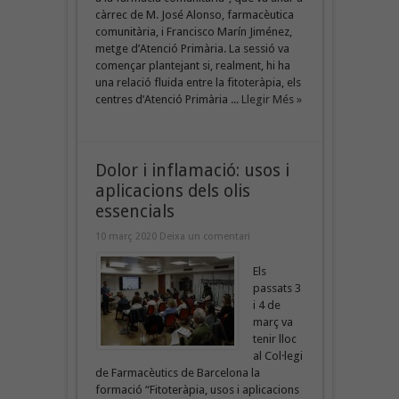
càrrec de M. José Alonso, farmacèutica
comunitària, i Francisco Marín Jiménez,
metge d’Atenció Primària. La sessió va
començar plantejant si, realment, hi ha
una relació fluida entre la fitoteràpia, els
centres d’Atenció Primària ...
Llegir Més »
Dolor i inflamació: usos i
aplicacions dels olis
essencials
10 març 2020
Deixa un comentari
Els
passats 3
i 4 de
març va
tenir lloc
al Col·legi
de Farmacèutics de Barcelona la
formació “Fitoteràpia, usos i aplicacions