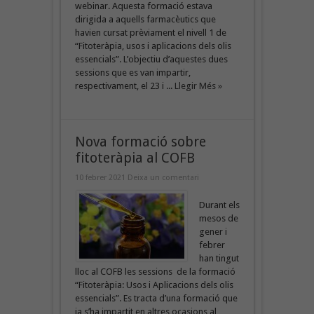
webinar. Aquesta formació estava
dirigida a aquells farmacèutics que
havien cursat prèviament el nivell 1 de
“Fitoteràpia, usos i aplicacions dels olis
essencials”. L’objectiu d’aquestes dues
sessions que es van impartir,
respectivament, el 23 i ...
Llegir Més »
Nova formació sobre
fitoteràpia al COFB
10 febrer 2021
Deixa un comentari
Durant els
mesos de
gener i
febrer
han tingut
lloc al COFB les sessions de la formació
“Fitoteràpia: Usos i Aplicacions dels olis
essencials”. Es tracta d’una formació que
ja s’ha impartit en altres ocasions al