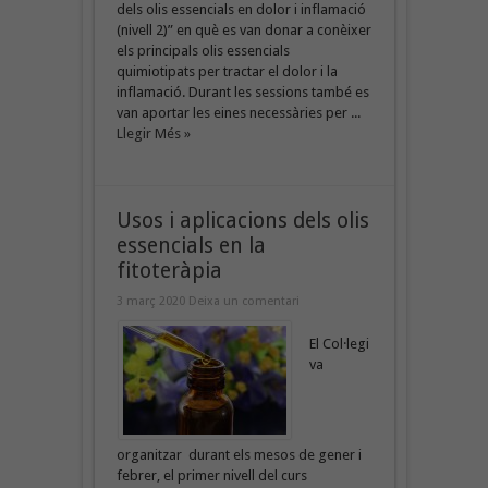
dels olis essencials en dolor i inflamació
(nivell 2)” en què es van donar a conèixer
els principals olis essencials
quimiotipats per tractar el dolor i la
inflamació. Durant les sessions també es
van aportar les eines necessàries per ...
Llegir Més »
Usos i aplicacions dels olis
essencials en la
fitoteràpia
3 març 2020
Deixa un comentari
El Col·legi
va
organitzar durant els mesos de gener i
febrer, el primer nivell del curs