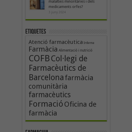
malalties minoritàries i dels
medicaments orfes?
3 juny 2024
Etiquetes
Atenció farmacèutica
Infarma
Farmàcia
Alimentació i nutrició
COFB
Col·legi de
Farmacèutics de
Barcelona
farmàcia
comunitària
farmacèutics
Formació
Oficina de
farmàcia