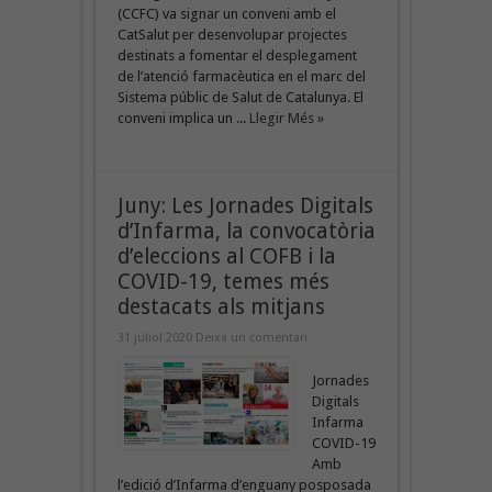
(CCFC) va signar un conveni amb el
CatSalut per desenvolupar projectes
destinats a fomentar el desplegament
de l’atenció farmacèutica en el marc del
Sistema públic de Salut de Catalunya. El
conveni implica un ...
Llegir Més »
Juny: Les Jornades Digitals
d’Infarma, la convocatòria
d’eleccions al COFB i la
COVID-19, temes més
destacats als mitjans
31 juliol 2020
Deixa un comentari
Jornades
Digitals
Infarma
COVID-19
Amb
l’edició d’Infarma d’enguany posposada