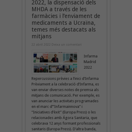
2022, la dispensació dels
MHDA a través de les
farmàcies i l’enviament de
medicaments a Ucraïna,
temes més destacats als
mitjans
22 abril 2022
Deixa un comentari
Infarma
Madrid
2022
Repercussions prèvies a l’inici d’Infarma
Prèviament a la celebració d’Infarma, es
van enviar diverses notes de premsa als
mitjans de comunicació. Per exemple, es
van anunciar les activitats programades
en el marc d’”Infarmainnova” i
“Iniciatives d’èxit” (Europa Press) o les
relacionades amb Ágora Sanitaria, que
celebrava 12 anys formant professionals
sanitaris (Europa Press). D’altra banda,