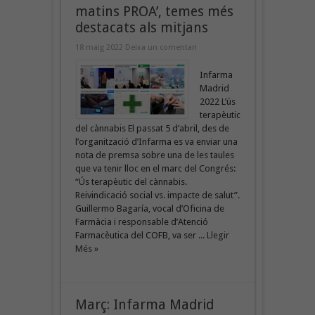
matins PROA’, temes més
destacats als mitjans
18 maig 2022
Deixa un comentari
Infarma
Madrid
2022 L’ús
terapèutic
del cànnabis El passat 5 d’abril, des de
l’organització d’Infarma es va enviar una
nota de premsa sobre una de les taules
que va tenir lloc en el marc del Congrés:
“Ús terapèutic del cànnabis.
Reivindicació social vs. impacte de salut”.
Guillermo Bagaría, vocal d’Oficina de
Farmàcia i responsable d’Atenció
Farmacèutica del COFB, va ser ...
Llegir
Més »
Març: Infarma Madrid