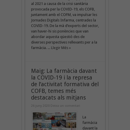
al 2021 a causa de la crisi sanitària
provocada per la COVID-19, els COFB,
juntament amb el COFM, va impulsar les
Jornades Digitals Infarma, centrades la
COVID-19. De la mà d’experts del sector,
van haver-hi sis ponències que van
abordar aquesta qüestió des de
diverses perspectives rellevants per a la
farmàcia. ...
Llegir Més »
Maig: La farmàcia davant
la COVID-19 i la represa
de l’activitat formativa del
COFB, temes més
destacats als mitjans
26 juny 2020
Deixa un comentari
La
farmàcia
davant la