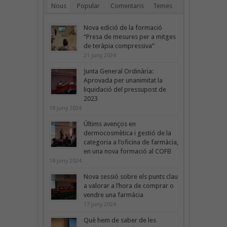
Nous
Popular
Comentaris
Temes
Nova edició de la formació
“Presa de mesures per a mitges
de teràpia compressiva”
21 juny 2024
Junta General Ordinària:
Aprovada per unanimitat la
liquidació del pressupost de
2023
18 juny 2024
Últims avenços en
dermocosmètica i gestió de la
categoria a l’oficina de farmàcia,
en una nova formació al COFB
18 juny 2024
Nova sessió sobre els punts clau
a valorar a l’hora de comprar o
vendre una farmàcia
17 juny 2024
Què hem de saber de les