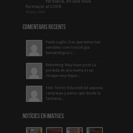
farmàcia, en una nova
formació al COFB
18 juny 2024
Comentaris Recents
Paula Luglin: Crec que temes tan
sensibles com l'oncologia
hematològica s'...
Rebirthing: Muy buen post! La
perdida de una mama es un
choque muy impor...
Felix Torres: Esta molt bé aquesta
campanya y penso que desde la
farmacia...
Notícies en Imatges