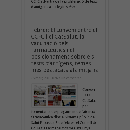
CCFC advertia de la proliferació de tests
d’antígens a ...
Llegir Més »
Febrer: El conveni entre el
CCFC i el CatSalut, la
vacunació dels
farmacèutics i el
posicionament sobre els
tests d’antígens, temes
més destacats als mitjans
26 març 2021
Deixa un comentari
Conveni
CCFC-
CatSalut
per
fomentar el desplegament de l’atenció
farmacèutica dins el Sistema públic de
Salut El passat 9 de febrer, el Consell de
Col·legis Farmacèutics de Catalunya