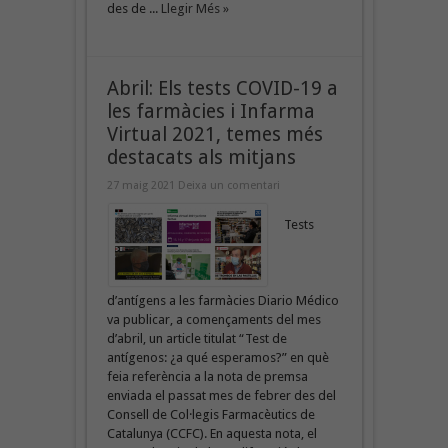
des de ...
Llegir Més »
Abril: Els tests COVID-19 a
les farmàcies i Infarma
Virtual 2021, temes més
destacats als mitjans
27 maig 2021
Deixa un comentari
Tests
d’antígens a les farmàcies Diario Médico
va publicar, a començaments del mes
d’abril, un article titulat “Test de
antígenos: ¿a qué esperamos?” en què
feia referència a la nota de premsa
enviada el passat mes de febrer des del
Consell de Col·legis Farmacèutics de
Catalunya (CCFC). En aquesta nota, el