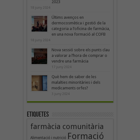
2023
18 juny 2024
Últims avenços en
dermocosmètica i gestió de la
categoria a l’oficina de farmàcia,
en una nova formació al COFB
18 juny 2024
Nova sessió sobre els punts clau
a valorar a l’hora de comprar o
vendre una farmàcia
17 juny 2024
Què hem de saber de les
malalties minoritàries i dels
medicaments orfes?
3 juny 2024
Etiquetes
farmàcia comunitària
Formació
Alimentació i nutrició