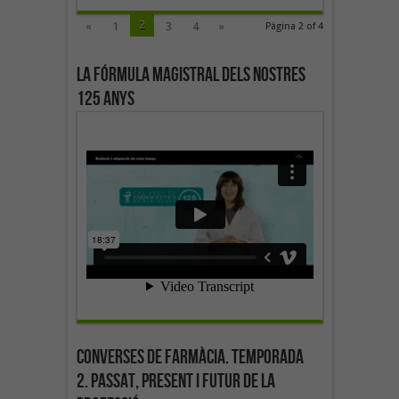
2
«
1
3
4
»
Pàgina 2 of 4
La fórmula magistral dels nostres
125 anys
Converses de farmàcia. Temporada
2. Passat, present i futur de la