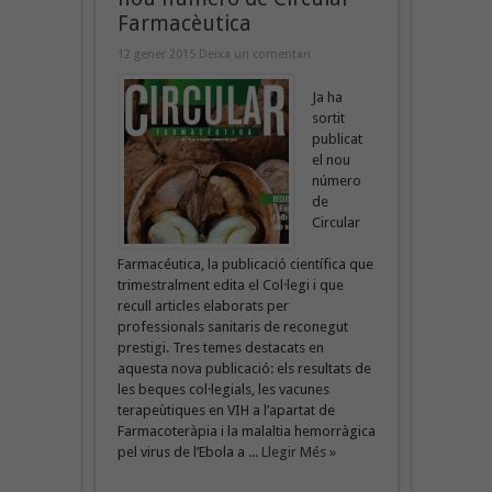
Farmacèutica
12 gener 2015
Deixa un comentari
Ja ha
sortit
publicat
el nou
número
de
Circular
Farmacéutica, la publicació científica que
trimestralment edita el Col·legi i que
recull articles elaborats per
professionals sanitaris de reconegut
prestigi. Tres temes destacats en
aquesta nova publicació: els resultats de
les beques col·legials, les vacunes
terapeùtiques en VIH a l’apartat de
Farmacoteràpia i la malaltia hemorràgica
pel virus de l’Ebola a ...
Llegir Més »