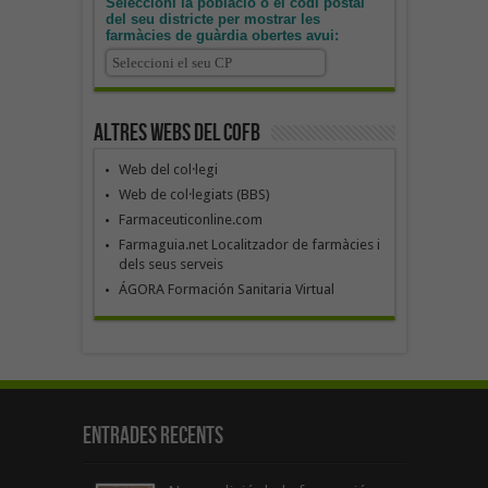
Seleccioni la població o el codi postal
del seu districte per mostrar les
farmàcies de guàrdia obertes avui:
Altres webs del COFB
Web del col·legi
Web de col·legiats (BBS)
Farmaceuticonline.com
Farmaguia.net Localitzador de farmàcies i
dels seus serveis
ÁGORA Formación Sanitaria Virtual
Entrades recents