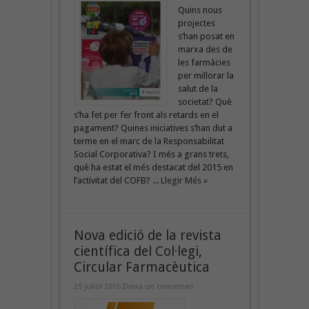
Quins nous
projectes
s’han posat en
marxa des de
les farmàcies
per millorar la
salut de la
societat? Què
s’ha fet per fer front als retards en el
pagament? Quines iniciatives s’han dut a
terme en el marc de la Responsabilitat
Social Corporativa? I més a grans trets,
què ha estat el més destacat del 2015 en
l’activitat del COFB? ...
Llegir Més »
Nova edició de la revista
científica del Col·legi,
Circular Farmacèutica
25 juliol 2016
Deixa un comentari