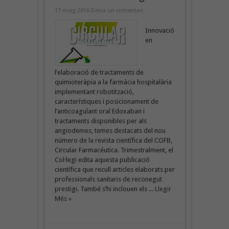
17 maig 2016
Deixa un comentari
Innovació
en
l’elaboració de tractaments de
quimioteràpia a la farmàcia hospitalària
implementant robotització,
característiques i posicionament de
l’anticoagulant oral Edoxaban i
tractaments disponibles per als
angiodemes, temes destacats del nou
número de la revista científica del COFB,
Circular Farmacéutica. Trimestralment, el
Col·legi edita aquesta publicació
científica que recull articles elaborats per
professionals sanitaris de reconegut
prestigi. També s’hi inclouen els ...
Llegir
Més »