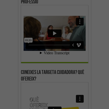
professió
Coneixes la targeta cuidadora? Què
ofereix?