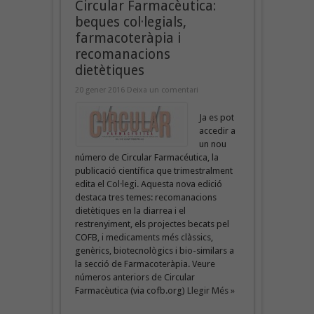
Circular Farmacèutica:
beques col·legials,
farmacoteràpia i
recomanacions
dietètiques
20 gener 2016
Deixa un comentari
Ja es pot
accedir a
un nou
número de Circular Farmacéutica, la
publicació científica que trimestralment
edita el Col·legi. Aquesta nova edició
destaca tres temes: recomanacions
dietètiques en la diarrea i el
restrenyiment, els projectes becats pel
COFB, i medicaments més clàssics,
genèrics, biotecnològics i bio-similars a
la secció de Farmacoteràpia. Veure
números anteriors de Circular
Farmacèutica (via cofb.org)
Llegir Més »