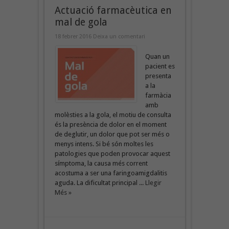
Actuació farmacèutica en
mal de gola
18 febrer 2016
Deixa un comentari
Quan un
pacient es
presenta
a la
farmàcia
amb
molèsties a la gola, el motiu de consulta
és la presència de dolor en el moment
de deglutir, un dolor que pot ser més o
menys intens. Si bé són moltes les
patologies que poden provocar aquest
símptoma, la causa més corrent
acostuma a ser una faringoamigdalitis
aguda. La dificultat principal ...
Llegir
Més »