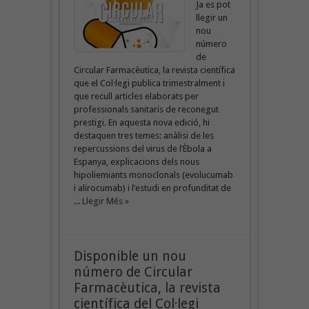
Ja es pot
llegir un
nou
número
de
Circular Farmacèutica, la revista científica
que el Col·legi publica trimestralment i
que recull articles elaborats per
professionals sanitaris de reconegut
prestigi. En aquesta nova edició, hi
destaquen tres temes: anàlisi de les
repercussions del virus de l’Èbola a
Espanya, explicacions dels nous
hipoliemiants monoclonals (evolucumab
i alirocumab) i l’estudi en profunditat de
...
Llegir Més »
Disponible un nou
número de Circular
Farmacèutica, la revista
científica del Col·legi