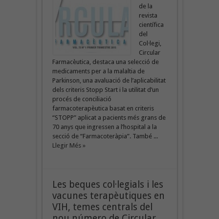
de la
revista
científica
del
Col·legi,
Circular
Farmacèutica, destaca una selecció de
medicaments per a la malaltia de
Parkinson, una avaluació de l’aplicabilitat
dels criteris Stopp Start i la utilitat d’un
procés de conciliació
farmacoterapèutica basat en criteris
“STOPP” aplicat a pacients més grans de
70 anys que ingressen a l’hospital a la
secció de “Farmacoteràpia”. També ...
Llegir Més »
Les beques col·legials i les
vacunes terapèutiques en
VIH, temes centrals del
nou número de Circular