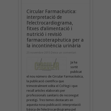
Circular Farmacèutica:
interpretació de
l’electrocardiograma,
fitxes d’alimentació i
nutrició i revisió
farmacoterapèutica per a
la incontinència urinària
25 novembre 2015
Deixa un comentari
Ja ha
sortit
publicat
el nou número de Circular Farmacèutica,
la publicació científica que
trimestralment edita el Col·legi i que
recull articles elaborats per
professionals sanitaris de reconegut
prestigi. Tres temes destacats en
aquesta nova publicació: interpretació
bàsica de l’electrocardiograma pel