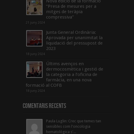
Nova edició de la formació
“Presa de mesures per a
mitges de teràpia
compressiva”
21 juny 2024
Junta General Ordinària:
Aprovada per unanimitat la
liquidació del pressupost de
2023
18 juny 2024
Últims avenços en
dermocosmètica i gestió de
la categoria a l’oficina de
farmàcia, en una nova
formació al COFB
18 juny 2024
Comentaris Recents
Paula Luglin: Crec que temes tan
sensibles com l'oncologia
hematològica s'...