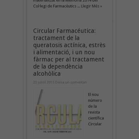
materialitzat en la Memòria 2014 del
Col·legi de Farmacèutics ...
Llegir Més »
Circular Farmacéutica:
tractament de la
queratosis actínica, estrès
i alimentació, i un nou
fàrmac per al tractament
de la dependència
alcohòlica
23 juliol 2015
Deixa un comentari
El nou
número
de la
revista
científica
Circular