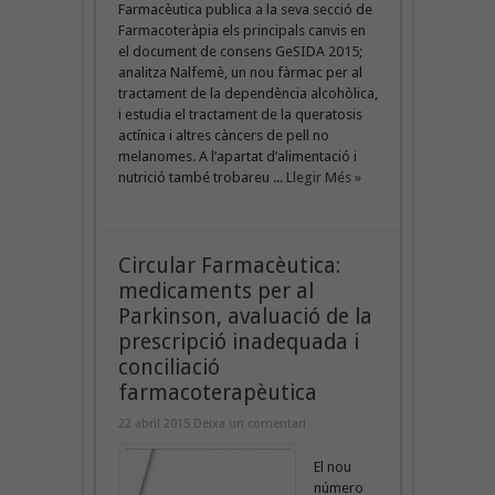
Farmacèutica publica a la seva secció de
Farmacoteràpia els principals canvis en
el document de consens GeSIDA 2015;
analitza Nalfemè, un nou fàrmac per al
tractament de la dependència alcohòlica,
i estudia el tractament de la queratosis
actínica i altres càncers de pell no
melanomes. A l’apartat d’alimentació i
nutrició també trobareu ...
Llegir Més »
Circular Farmacèutica:
medicaments per al
Parkinson, avaluació de la
prescripció inadequada i
conciliació
farmacoterapèutica
22 abril 2015
Deixa un comentari
El nou
número