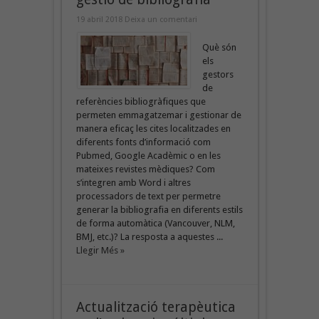
19 abril 2018
Deixa un comentari
Què són
els
gestors
de
referències bibliogràfiques que
permeten emmagatzemar i gestionar de
manera eficaç les cites localitzades en
diferents fonts d’informació com
Pubmed, Google Acadèmic o en les
mateixes revistes mèdiques? Com
s’integren amb Word i altres
processadors de text per permetre
generar la bibliografia en diferents estils
de forma automàtica (Vancouver, NLM,
BMJ, etc.)? La resposta a aquestes ...
Llegir Més »
Actualització terapèutica