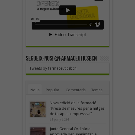
SEGUEIX-NOS! @farmaceuticsbcn
Tweets by farmaceuticsbcn
Nous
Popular
Comentaris
Temes
Nova edició de la formació
“Presa de mesures per a mitges
de teràpia compressiva”
21 juny 2024
Junta General Ordinària:
Aprovada per unanimitat la