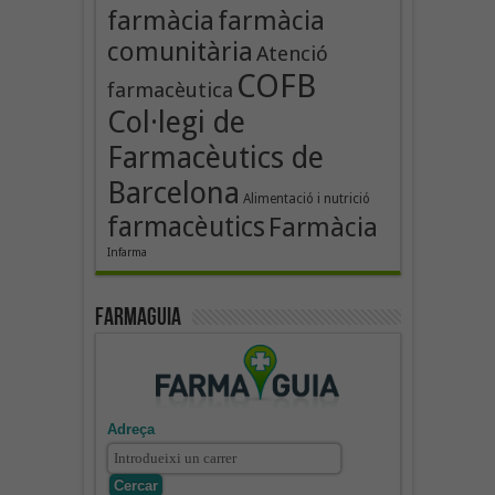
farmàcia
farmàcia
comunitària
Atenció
COFB
farmacèutica
Col·legi de
Farmacèutics de
Barcelona
Alimentació i nutrició
farmacèutics
Farmàcia
Infarma
Farmaguia
Adreça