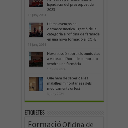
liquidació del pressupost de
2023
18 juny 2024
Últims avenços en
dermocosmètica i gestió de la
categoria a l’oficina de farmàcia,
en una nova formació al COFB
18 juny 2024
Nova sessió sobre els punts clau
a valorar a l’hora de comprar o
vendre una farmàcia
17 juny 2024
Què hem de saber de les
malalties minoritàries i dels
medicaments orfes?
3 juny 2024
Etiquetes
Formació
Oficina de