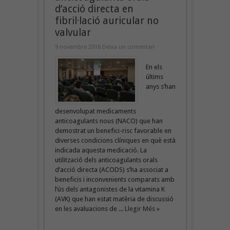
d’acció directa en
fibril·lació auricular no
valvular
9 novembre 2016
Deixa un comentari
En els
últims
anys s’han
desenvolupat medicaments
anticoagulants nous (NACO) que han
demostrat un benefici-risc favorable en
diverses condicions clíniques en què està
indicada aquesta medicació. La
utilització dels anticoagulants orals
d’acció directa (ACODS) s’ha associat a
beneficis i inconvenients comparats amb
l’ús dels antagonistes de la vitamina K
(AVK) que han estat matèria de discussió
en les avaluacions de ...
Llegir Més »