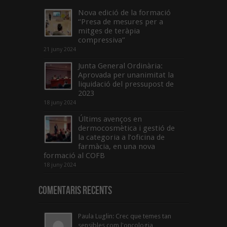
Nova edició de la formació
“Presa de mesures per a
mitges de teràpia
compressiva”
21 juny 2024
Junta General Ordinària:
Aprovada per unanimitat la
liquidació del pressupost de
2023
18 juny 2024
Últims avenços en
dermocosmètica i gestió de
la categoria a l’oficina de
farmàcia, en una nova
formació al COFB
18 juny 2024
Comentaris Recents
Paula Luglin: Crec que temes tan
sensibles com l'oncologia