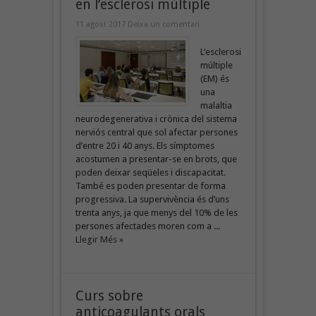
en l’esclerosi múltiple
11 agost 2017
Deixa un comentari
L’esclerosi
múltiple
(EM) és
una
malaltia
neurodegenerativa i crònica del sistema
nerviós central que sol afectar persones
d’entre 20 i 40 anys. Els símptomes
acostumen a presentar-se en brots, que
poden deixar seqüeles i discapacitat.
També es poden presentar de forma
progressiva. La supervivència és d’uns
trenta anys, ja que menys del 10% de les
persones afectades moren com a ...
Llegir Més »
Curs sobre
anticoagulants orals