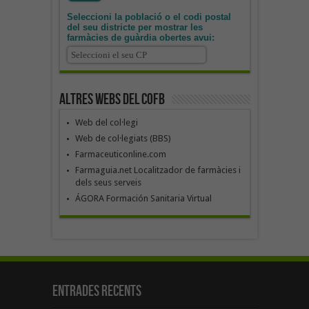
Seleccioni la població o el codi postal
del seu districte per mostrar les
farmàcies de guàrdia obertes avui:
Altres webs del COFB
Web del col·legi
Web de col·legiats (BBS)
Farmaceuticonline.com
Farmaguia.net Localitzador de farmàcies i
dels seus serveis
ÁGORA Formación Sanitaria Virtual
Entrades recents