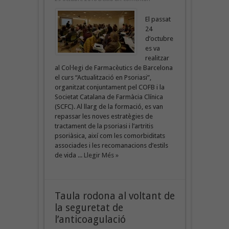
El passat
24
d’octubre
es va
realitzar
al Col·legi de Farmacèutics de Barcelona
el curs “Actualització en Psoriasi”,
organitzat conjuntament pel COFB i la
Societat Catalana de Farmàcia Clínica
(SCFC). Al llarg de la formació, es van
repassar les noves estratègies de
tractament de la psoriasi i l’artritis
psoriàsica, així com les comorbiditats
associades i les recomanacions d’estils
de vida ...
Llegir Més »
Taula rodona al voltant de
la seguretat de
l’anticoagulació