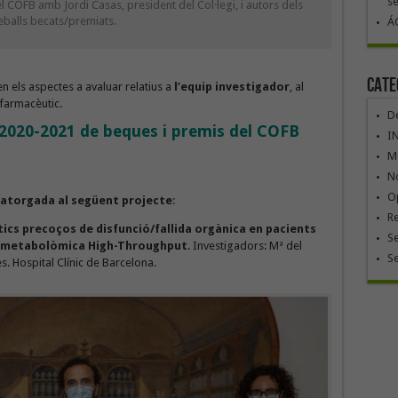
se
COFB amb Jordi Casas, president del Col·legi, i autors dels
eballs becats/premiats.
ÁG
Cate
n els aspectes a avaluar relatius a
l’equip investigador
, al
u farmacèutic.
De
 2020-2021 de beques i premis del COFB
I
Mó
No
Op
atorgada al següent projecte
:
R
ics precoços de disfunció/fallida orgànica en pacients
Se
t metabolòmica High-Throughput
. Investigadors: Mª del
S
. Hospital Clínic de Barcelona.