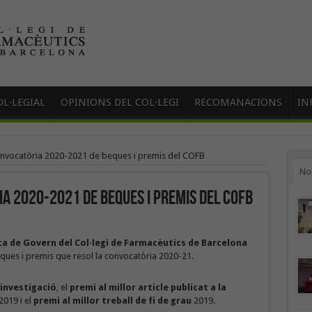
L·LEGIAL
OPINIONS DEL COL·LEGI
RECOMANACIONS
IN
onvocatòria 2020-2021 de beques i premis del COFB
No
a 2020-2021 de beques i premis del COFB
ta de Govern del Col·legi de Farmacèutics de Barcelona
eques i premis que resol la convocatòria 2020-21.
’investigació
, el
premi al millor article publicat a la
2019 i el
premi al millor treball de fi de grau
2019.