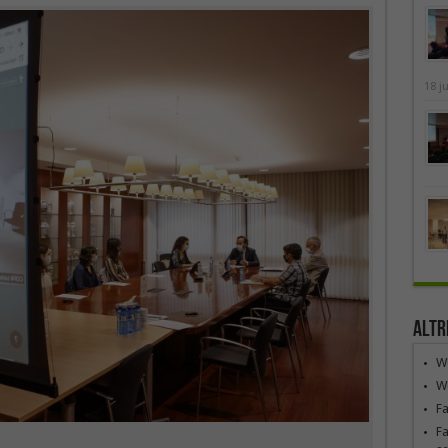
18 j
Altr
We
We
F
Fa