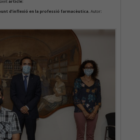
güent
article
:
punt d’inflexió en la professió farmacèutica.
Autor: