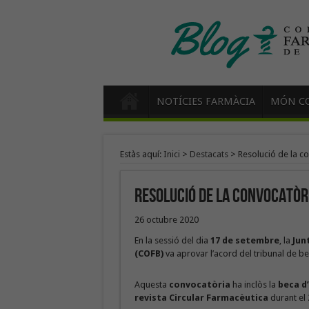
NOTÍCIES FARMÀCIA
MÓN CO
Estàs aquí:
Inici
>
Destacats
>
Resolució de la c
Resolució de la convocatòri
26 octubre 2020
En la sessió del dia
17 de setembre
, la
Jun
(COFB)
va aprovar l’acord del tribunal de b
Aquesta
convocatòria
ha inclòs la
beca d
revista Circular Farmacèutica
durant el 