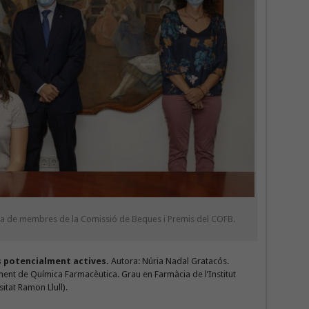
da de membres de la Comissió de Beques i Premis del COFB.
es potencialment actives.
Autora: Núria Nadal Gratacós.
ent de Química Farmacèutica. Grau en Farmàcia de l’Institut
itat Ramon Llull).