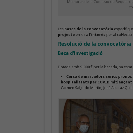
Membres de la Comissió de Beques del 
tr
Les
bases de la convocatòria
especifique
projecte
en sí i a
l’interès
per al col·lecti
Resolució de la convocatòria
Beca d’investigació
Dotada amb
9.000 €
per la becada, ha estat
Cerca de marcadors sèrics pronòst
hospitalitzats per COVID mitjançan
Carmen Salgado Martín, José Alcaraz Quiles