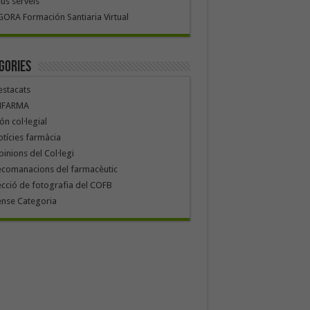
us serveis
ORA Formación Santiaria Virtual
gories
stacats
NFARMA
n col·legial
tícies farmàcia
inions del Col·legi
ecomanacions del farmacèutic
cció de fotografia del COFB
ense Categoria