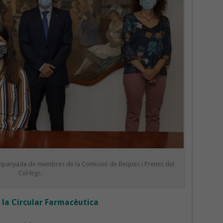
mpanyada de membres de la Comissió de Beques i Premis del
Col·legi.
a la Circular Farmacèutica