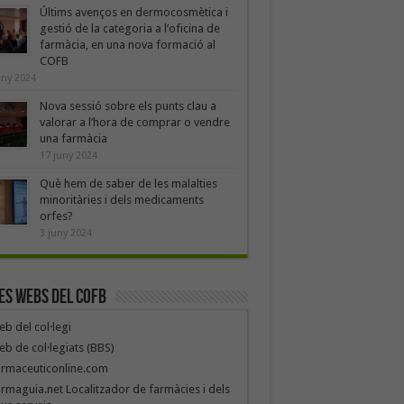
Últims avenços en dermocosmètica i
gestió de la categoria a l’oficina de
farmàcia, en una nova formació al
COFB
uny 2024
Nova sessió sobre els punts clau a
valorar a l’hora de comprar o vendre
una farmàcia
17 juny 2024
Què hem de saber de les malalties
minoritàries i dels medicaments
orfes?
3 juny 2024
es webs del COFB
b del col·legi
b de col·legiats (BBS)
armaceuticonline.com
rmaguia.net Localitzador de farmàcies i dels