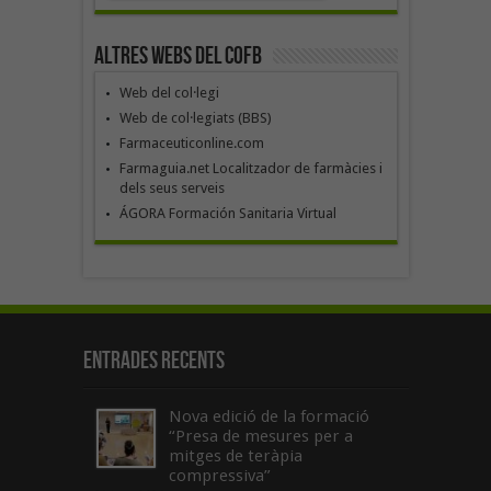
Altres webs del COFB
Web del col·legi
Web de col·legiats (BBS)
Farmaceuticonline.com
Farmaguia.net Localitzador de farmàcies i
dels seus serveis
ÁGORA Formación Sanitaria Virtual
Entrades recents
Nova edició de la formació
“Presa de mesures per a
mitges de teràpia
compressiva”