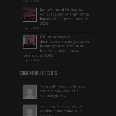
21 juny 2024
Junta General Ordinària:
Aprovada per unanimitat la
liquidació del pressupost de
2023
18 juny 2024
Últims avenços en
dermocosmètica i gestió de
la categoria a l’oficina de
farmàcia, en una nova
formació al COFB
18 juny 2024
Comentaris Recents
Paula Luglin: Crec que temes tan
sensibles com l'oncologia
hematològica s'...
Rebirthing: Muy buen post! La
perdida de una mama es un
choque muy impor...