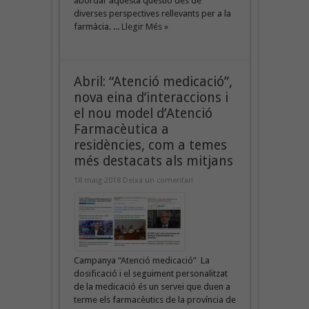
abordar aquesta qüestió des de
diverses perspectives rellevants per a la
farmàcia. ...
Llegir Més »
Abril: “Atenció medicació”,
nova eina d’interaccions i
el nou model d’Atenció
Farmacèutica a
residències, com a temes
més destacats als mitjans
18 maig 2018
Deixa un comentari
Campanya “Atenció medicació” La
dosificació i el seguiment personalitzat
de la medicació és un servei que duen a
terme els farmacèutics de la província de