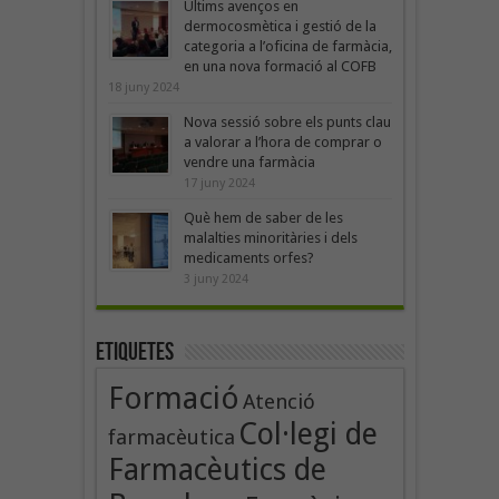
Últims avenços en
dermocosmètica i gestió de la
categoria a l’oficina de farmàcia,
en una nova formació al COFB
18 juny 2024
Nova sessió sobre els punts clau
a valorar a l’hora de comprar o
vendre una farmàcia
17 juny 2024
Què hem de saber de les
malalties minoritàries i dels
medicaments orfes?
3 juny 2024
Etiquetes
Formació
Atenció
Col·legi de
farmacèutica
Farmacèutics de