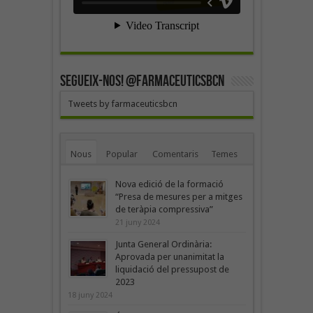
SEGUEIX-NOS! @farmaceuticsbcn
Tweets by farmaceuticsbcn
Nous
Popular
Comentaris
Temes
Nova edició de la formació
“Presa de mesures per a mitges
de teràpia compressiva”
21 juny 2024
Junta General Ordinària:
Aprovada per unanimitat la
liquidació del pressupost de
2023
18 juny 2024