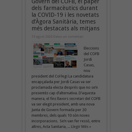
Govern del COFB, el paper
dels farmacèutics durant
la COVID-19 i les novetats
d’Àgora Sanitària, temes
més destacats als mitjans
19 agost 2020
Deixa un comentari
Eleccions
del COFB
Jordi
Casas,
nou
president del Col·legi La candidatura
encapçalada per Jordi Casas va ser
proclamada electa després que no se’n
presentés cap d’alternativa. D’aquesta
manera, el fins llavors secretari del COFB
va ser elegit president, amb una nova
Junta de Govern formada per 20
membres, dels quals 10 són noves
incorporacions. Se’n van fer ressò, entre
altres, Acta Sanitaria, ...
Llegir Més »