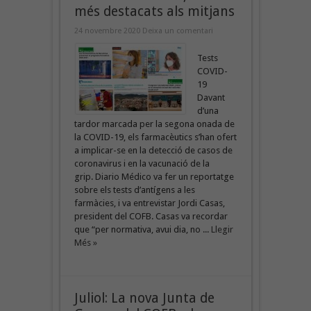
més destacats als mitjans
24 novembre 2020
Deixa un comentari
Tests
COVID-
19
Davant
d’una
tardor marcada per la segona onada de
la COVID-19, els farmacèutics s’han ofert
a implicar-se en la detecció de casos de
coronavirus i en la vacunació de la
grip. Diario Médico va fer un reportatge
sobre els tests d’antígens a les
farmàcies, i va entrevistar Jordi Casas,
president del COFB. Casas va recordar
que “per normativa, avui dia, no ...
Llegir
Més »
Juliol: La nova Junta de