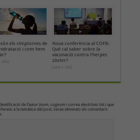
 són els símptomes de
Nova conferència al COFB:
shidratació i com hem
Què cal saber sobre la
ar?
vacunació contra l’herpes
zòster?
1, 2022
juliol 1, 2022
entificació de l’autor (nom, cognom i correu electrònic tot i que
efereixi a la temàtica del post. Seran eliminats els comentaris
u.