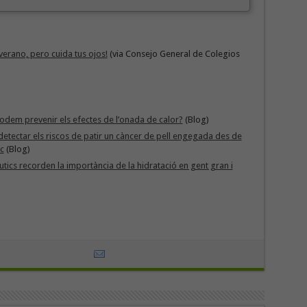
verano, pero cuida tus ojos!
(via Consejo General de Colegios
dem prevenir els efectes de l’onada de calor?
(Blog)
etectar els riscos de patir un càncer de pell engegada des de
ic
(Blog)
utics recorden la importància de la hidratació en gent gran i