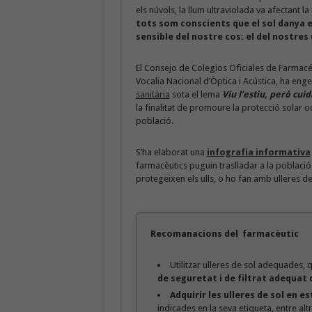
els núvols, la llum ultraviolada va afectant la
tots som conscients que el sol danya e
sensible del nostre cos: el del nostres u
El Consejo de Colegios Oficiales de Farmacéu
Vocalia Nacional d’Òptica i Acústica, ha eng
sanitària
sota el lema
Viu l’estiu, però cuid
la finalitat de promoure la protecció solar oc
població.
S’ha elaborat una
infografia informativa
farmacèutics puguin traslladar a la població 
protegeixen els ulls, o ho fan amb ulleres de
Recomanacions del farmacèutic
Utilitzar ulleres de sol adequades, 
de seguretat i de filtrat adequat 
Adquirir les ulleres de sol en e
indicades en la seva etiqueta, entre altr