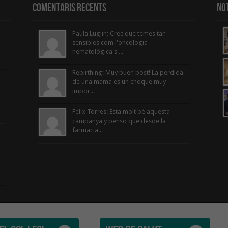
Comentaris Recents
Not
Paula Luglin: Crec que temes tan
sensibles com l'oncologia
hematològica s'...
Rebirthing: Muy buen post! La perdida
de una mama es un choque muy
impor...
Felix Torres: Esta molt bé aquesta
campanya y penso que desde la
farmacia...