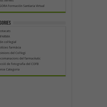
us serveis
ORA Formación Santiaria Virtual
gories
stacats
NFARMA
n col·legial
tícies farmàcia
inions del Col·legi
ecomanacions del farmacèutic
cció de fotografia del COFB
ense Categoria