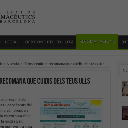
RECOMANACIONS
L·LEGIAL
OPINIONS DEL COL·LEGI
IN
ic
>
A l’estiu, el farmacèutic et recomana que cuidis dels teus ulls
No
 recomana que cuidis dels teus ulls
s imprescindible
a D, però l’abús del
 no són aliens els
iu estem sota el sol
la nostra pell,
em que, encara sota