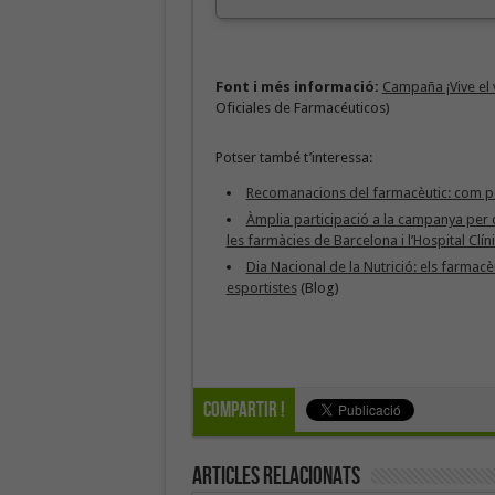
Font i més informació:
Campaña ¡Vive el 
Oficiales de Farmacéuticos)
Potser també t’interessa:
Recomanacions del farmacèutic: com po
Àmplia participació a la campanya per d
les farmàcies de Barcelona i l’Hospital Clín
Dia Nacional de la Nutrició: els farmacè
esportistes
(Blog)
Compartir !
Articles Relacionats