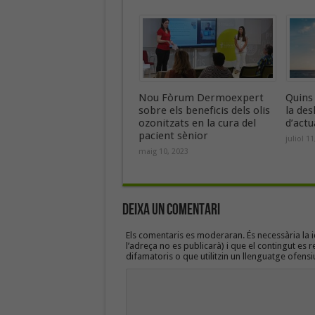
Nou Fòrum Dermoexpert
Quins
sobre els beneficis dels olis
la de
ozonitzats en la cura del
d’actu
pacient sènior
juliol 1
maig 10, 2023
Deixa un Comentari
Els comentaris es moderaran. És necessària la id
l’adreça no es publicarà) i que el contingut es r
difamatoris o que utilitzin un llenguatge ofensi