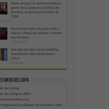
Últims avenços en dermocosmètica i
gestió de la categoria a l’oficina de
farmàcia, en una nova formació al
COFB
uny 2024
Nova sessió sobre els punts clau a
valorar a l’hora de comprar o vendre
una farmàcia
17 juny 2024
Què hem de saber de les malalties
minoritàries i dels medicaments
orfes?
3 juny 2024
es webs del COFB
b del col·legi
b de col·legiats (BBS)
armaceuticonline.com
rmaguia.net Localitzador de farmàcies i dels