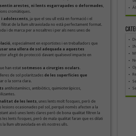
se
sentin arestes, ni lents esgarrapades o deformades
,
ÁG
cions cromàtiques.
 i adolescents
, ja que el seu ull està en formació i el
e filtrat de la llum ultraviolada no està perfectament format.
Cate
a i de marca per a nosaltres i per als nens unes de
De
olació
, especialment en esportistes i en treballadors que
I
usar una ullera de sol adequada a aquestes
Mó
ctor afegit de protecció davant qualsevol impacte en
No
Op
ue han estat
sotmesos a cirurgies oculars
.
R
leres de sol polaritzades
de les superfícies que
ar o la sorra clara.
Se
ts
antihistamínics, antibiòtics, quimioterápicos,
S
ilizantes.
alitat de les lents
, unes lents molt fosques, però de
s lesions ocasionades pel sol, perquè només afecten a la
bstant això unes lents clares però de bona qualitat filtren la
les lents fosques, però de mala qualitat faran que es dilati
 la llum ultraviolada en els nostres ulls.