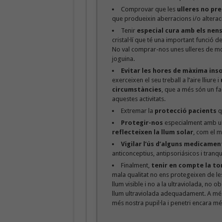
Comprovar que les
ulleres
no pre
que produeixin aberracions i/o altera
Tenir
especial cura amb els nens
cristal·lí que té una important funció d
No val comprar-nos unes ulleres de mod
joguina.
Evitar les hores de màxima ins
exerceixen el seu treball a l’aire lliure i
circumstàncies
, que a més són un fa
aquestes activitats.
Extremar la
protecció pacients
q
Protegir-nos
especialment amb ul
reflecteixen la llum solar
, com el m
Vigilar l’ús d’alguns medicamen
anticonceptius, antipsoriásicos i tranqu
Finalment,
tenir en compte la ton
mala qualitat no ens protegeixen de le
llum visible i no a la ultraviolada, no o
llum ultraviolada adequadament. A més 
més nostra pupil·la i penetri encara més