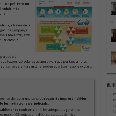
 nostra pell. Però
no
l teixit més
lls.
18 j
ticos, a través de la
egat una
campanya
a els teus ulls!
, amb
ular entre la
perquè els
que l’exposició solar és acumulativa, i que per tant si no es
 sol sense garantia sanitària, poden aparèixer lesions oculars.
Altr
We
que han de reunir una sèrie de
requisits imprescindibles
We
de les radiacions perjudicials
.
F
stabliments sanitaris
, amb les adequades garanties,
Fa
es marcat CE, indicacions d’ús i cures, tipus de filtre.