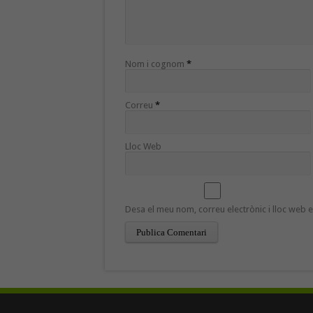
Nom i cognom
*
Correu
*
Lloc Web
Desa el meu nom, correu electrònic i lloc web