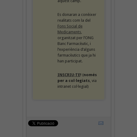
aquest camp.
Es donaran a conèixer
realitats com la del
Fons Social de
Medicaments
,
organitzat per l’ONG
Banc Farmacèutic, i
l’experiència d’alguns
farmacèutics que ja hi
han participat.
INSCRIU-TE
!
(
només
per a col·legiats
, via
intranet col·legial)