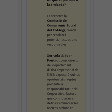
la trobada?
Es presenta la
Comissió de
Compromís Social
del Col·legi
, creada
per recolzar i
potenciar actuacions
responsables.
Xerrada
de
Joan
Fontrodona
, director
del departament
d’Ètica empresarial de
l’IESE: exposarà quines
oportunitats i reptes
presenta la
Responsabilitat Social
Corporativa, factors
que contribuiran a
definir i emmarcar les
nostres accions en