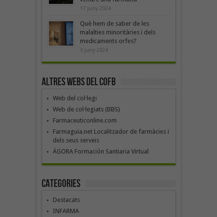
17 juny 2024
Què hem de saber de les
malalties minoritàries i dels
medicaments orfes?
3 juny 2024
Altres webs del COFB
Web del col·legi
Web de col·legiats (BBS)
Farmaceuticonline.com
Farmaguia.net Localitzador de farmàcies i
dels seus serveis
ÁGORA Formación Santiaria Virtual
Categories
Destacats
INFARMA