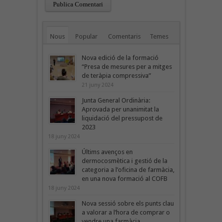
Nous
Popular
Comentaris
Temes
Nova edició de la formació
“Presa de mesures per a mitges
de teràpia compressiva”
21 juny 2024
Junta General Ordinària:
Aprovada per unanimitat la
liquidació del pressupost de
2023
18 juny 2024
Últims avenços en
dermocosmètica i gestió de la
categoria a l’oficina de farmàcia,
en una nova formació al COFB
18 juny 2024
Nova sessió sobre els punts clau
a valorar a l’hora de comprar o
vendre una farmàcia