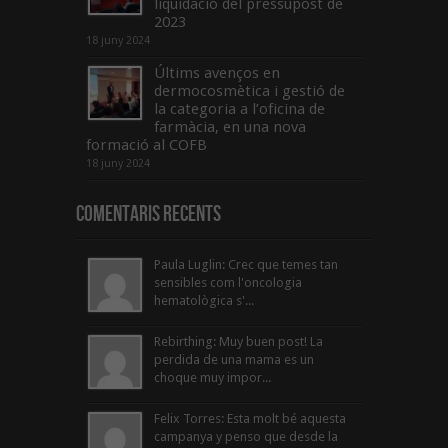
liquidació del pressupost de
2023
18 juny 2024
Últims avenços en
dermocosmètica i gestió de
la categoria a l’oficina de
farmàcia, en una nova
formació al COFB
18 juny 2024
Comentaris Recents
Paula Luglin: Crec que temes tan
sensibles com l'oncologia
hematològica s'...
Rebirthing: Muy buen post! La
perdida de una mama es un
choque muy impor...
Felix Torres: Esta molt bé aquesta
campanya y penso que desde la