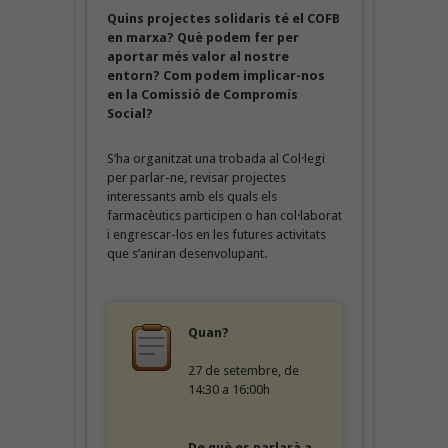
Quins projectes solidaris té el COFB
en marxa? Què podem fer per
aportar més valor al nostre
entorn? Com podem implicar-nos
en la Comissió de Compromís
Social?
S’ha organitzat una trobada al Col·legi
per parlar-ne, revisar projectes
interessants amb els quals els
farmacèutics participen o han col·laborat
i engrescar-los en les futures activitats
que s’aniran desenvolupant.
Quan?
27 de setembre, de
14:30 a 16:00h
De què es parlarà a