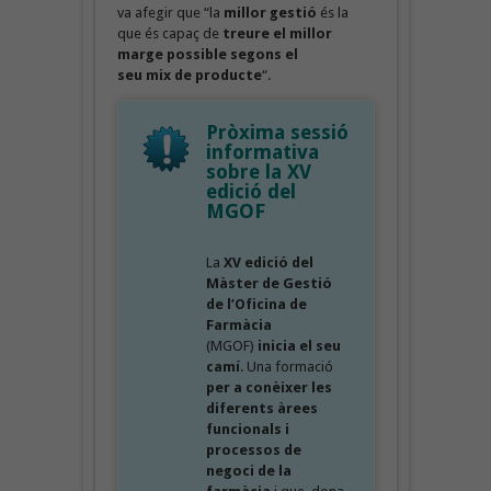
va afegir que “la
millor gestió
és la
que és capaç de
treure el millor
marge possible segons el
seu mix de producte
“.
Pròxima sessió
informativa
sobre la XV
edició del
MGOF
La
XV edició del
Màster de Gestió
de l’Oficina de
Farmàcia
(MGOF)
inicia el seu
camí
. Una formació
per a conèixer les
diferents àrees
funcionals i
processos de
negoci de la