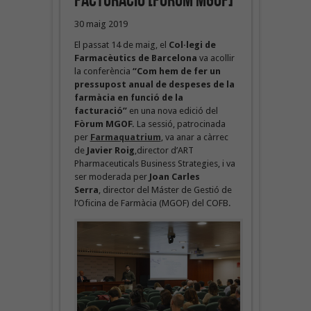
facturació [Fòrum MGOF]
30 maig 2019
El passat 14 de maig, el
Col·legi de
Farmacèutics de Barcelona
va acollir
la conferència
“Com hem de fer un
pressupost anual de despeses de la
farmàcia en funció de la
facturació”
en una nova edició del
Fòrum MGOF.
La sessió, patrocinada
per
Farmaquatrium
, va anar a càrrec
de
Javier Roig
,director d’ART
Pharmaceuticals Business Strategies, i va
ser moderada per
Joan Carles
Serra
, director del Máster de Gestió de
l’Oficina de Farmàcia (MGOF) del COFB.