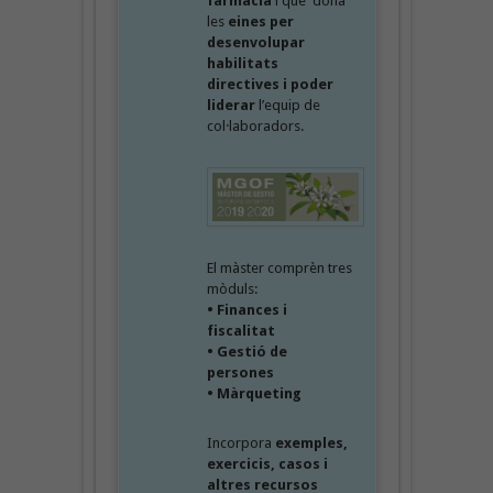
farmàcia
i que dona
les
eines per
desenvolupar
habilitats
directives i poder
liderar
l’equip de
col·laboradors.
El màster comprèn tres
mòduls:
• Finances i
fiscalitat
• Gestió de
persones
• Màrqueting
Incorpora
exemples,
exercicis, casos i
altres recursos