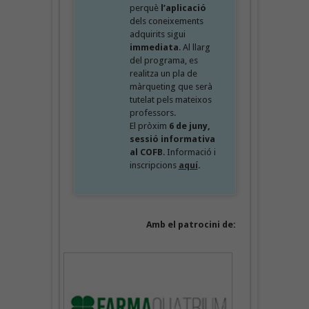
perquè
l’aplicació
dels coneixements
adquirits sigui
immediata
. Al llarg
del programa, es
realitza un pla de
màrqueting que serà
tutelat pels mateixos
professors.
El pròxim
6 de juny,
sessió informativa
al COFB
. Informació i
inscripcions
aquí
.
Amb el patrocini de: