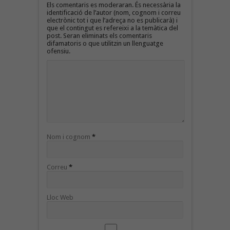
Els comentaris es moderaran. És necessària la
identificació de l’autor (nom, cognom i correu
electrònic tot i que l’adreça no es publicarà) i
que el contingut es refereixi a la temàtica del
post. Seran eliminats els comentaris
difamatoris o que utilitzin un llenguatge
ofensiu.
Nom i cognom
*
Correu
*
Lloc Web