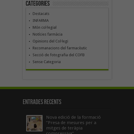
Categories
Destacats
INFARMA
Món col·legial
Notícies farmàcia
Opinions del Col·legi
Recomanacions del farmacèutic
Secció de fotografia del COFB
Sense Categoria
Entrades recents
Nova edició de la formació
“Presa de mesures per a
mitges de teràpia
compressiva”