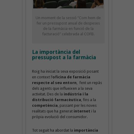
Un moment de la sessió “Com hem de
fer un pressupost anual de despeses
de la farmàcia en funció de la
facturació” celebrada al COFB.
La importància del
pressupost a la farmàcia
Roig ha iniciat la seva exposició posant
en context l’
oficina de farmàcia
respecte al seu entorn
, fent un repàs
dels agents que influeixen a la seva
activitat. Des de la
indústria i la
distribució farmacèutica
, fins a la
competència
, passant per les noves
realitats que ha generat
internet
i la
pròpia evolució del consumidor.
Tot seguit ha abordat la
importància