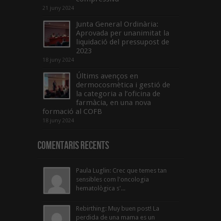
21 juny 2024
Junta General Ordinària:
Aprovada per unanimitat la
liquidació del pressupost de
2023
18 juny 2024
Últims avenços en
dermocosmètica i gestió de
la categoria a l’oficina de
farmàcia, en una nova
formació al COFB
18 juny 2024
Comentaris Recents
Paula Luglin: Crec que temes tan
sensibles com l'oncologia
hematològica s'...
Rebirthing: Muy buen post! La
perdida de una mama es un