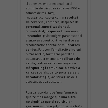
El ponent va entrar en detall en el
compte de pèrdues i guanys
(P&G o
compte de resultats),
repassant conceptes com el
resultat
de l’exercici
,
compres
, despeses de
personal
,
amortitzacions
de
l’immobilitzat,
despeses financeres
o
les
vendes
. Javier Roig va parar especial
atenció en aquest punt i va fer diverses
recomanacions per tal de
millorar les
vendes
. Fets com l’
ampliació d’horari
o d’
assortit
,
formació
per tal de
potenciar, per exemple,
habilitats de
venda
, realització de campanyes de
màrqueting i comunicació activa a
xarxes socials
, o incorporar
serveis
de valor afegit
, van ser alguns dels
aspectes que va destacar.
Roig va recordar que “
una farmàcia
que té més marge que una altra
no significa que el seu titular
gestioni millor o pitjor
que un altre” i