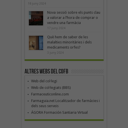
18 juny 2024
Nova sessió sobre els punts clau
a valorar a l’hora de comprar o
vendre una farmàcia
17 juny 2024
Què hem de saber de les
malalties minoritàries i dels
medicaments orfes?
3 juny 2024
Altres webs del COFB
Web del col·legi
Web de col·legiats (BBS)
Farmaceuticonline.com
Farmaguia.net Localitzador de farmàcies i
dels seus serveis
ÁGORA Formación Santiaria Virtual