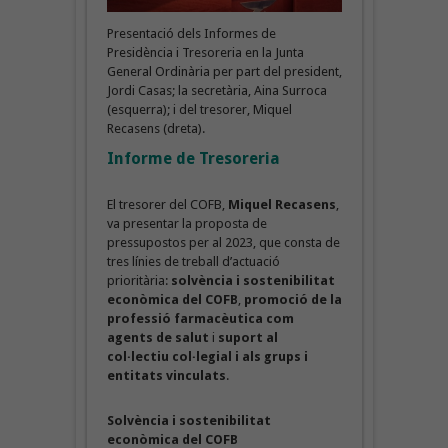
Presentació dels Informes de
Presidència i Tresoreria en la Junta
General Ordinària per part del president,
Jordi Casas; la secretària, Aina Surroca
(esquerra); i del tresorer, Miquel
Recasens (dreta).
Informe de Tresoreria
El tresorer del COFB,
Miquel Recasens
,
va presentar la proposta de
pressupostos per al 2023, que consta de
tres línies de treball d’actuació
prioritària:
solvència i sostenibilitat
econòmica del COFB
,
promoció de la
professió farmacèutica com
agents de salut
i
suport al
col·lectiu col·legial i als grups i
entitats vinculats
.
Solvència i sostenibilitat
econòmica del COFB