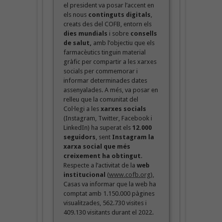
el president va posar l’accent en
els nous
continguts digitals
,
creats des del COFB, entorn els
dies mundials
i sobre
consells
de salut,
amb l’objectiu que els
farmacèutics tinguin material
gràfic per compartir a les xarxes
socials per commemorar i
informar determinades dates
assenyalades. A més, va posar en
relleu que la comunitat del
Col·legi a les
xarxes socials
(Instagram, Twitter, Facebook i
LinkedIn) ha superat els
12.000
seguidors
, sent
Instagram la
xarxa social que més
creixement ha obtingut
.
Respecte a l’activitat de la
web
institucional
(
www.cofb.org
),
Casas va informar que la web ha
comptat amb 1.150.000 pàgines
visualitzades, 562.730 visites i
409.130 visitants durant el 2022.