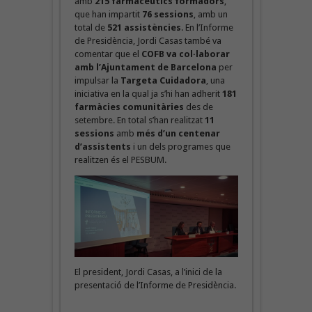
amb
215 farmacèutics formadors
,
que han impartit
76 sessions
, amb un
total de
521 assistències
. En l’Informe
de Presidència, Jordi Casas també va
comentar que el
COFB va col·laborar
amb l’Ajuntament de Barcelona
per
impulsar la
Targeta Cuidadora
, una
iniciativa en la qual ja s’hi han adherit
181
farmàcies comunitàries
des de
setembre. En total s’han realitzat
11
sessions
amb
més d’un centenar
d’assistents
i un dels programes que
realitzen és el PESBUM.
El president, Jordi Casas, a l’inici de la
presentació de l’Informe de Presidència.