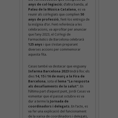
anys de col·legiació
; d’altra banda, al
Palau de la Música Catalana,
es va
reunir als col·legiats que complien
50
anys de professió
, fent-los entrega de
la insígnia d’or. Fent referència a les
celebracions, va aprofitar per anunciar
que l’any 2023, el Col·legi de
Farmacèutics de Barcelona celebrarà
125 anys
i que s’estan preparant
diverses accions per commemorar
aquesta fita.
Casas també va destacar que enguany
Infarma Barcelona 2023
tindrà lloc els
dies
14, 15 i 16 de març a la Fira de
Barcelona
, sota el
lema “La resposta
als desafiaments de la salut”
. En
l’última part d’aquest punt, Jordi Casas va
esmentar que el passat octubre es va
dur a terme la
Jornada de
coordinadors i delegats
. En l’acte, es
va fer una explicació del funcionament
de la xarxa de coordinadors i delegats,