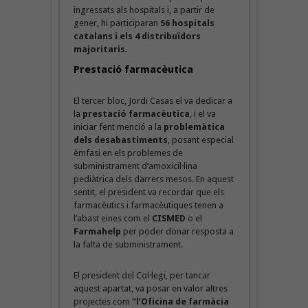
ingressats als hospitals i, a partir de
gener, hi participaran
56 hospitals
catalans i els 4 distribuïdors
majoritaris.
Prestació farmacèutica
El tercer bloc, Jordi Casas el va dedicar a
la
prestació farmacèutica
, i el va
iniciar fent menció a la
problemàtica
dels desabastiments
, posant especial
èmfasi en els problemes de
subministrament d’amoxicil·lina
pediàtrica dels darrers mesos. En aquest
sentit, el president va recordar que els
farmacèutics i farmacèutiques tenen a
l’abast eines com el
CISMED
o el
Farmahelp
per poder donar resposta a
la falta de subministrament.
El president del Col·legi, per tancar
aquest apartat, va posar en valor altres
projectes com
“l’Oficina de farmàcia