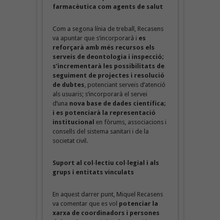
farmacèutica com agents de salut
Com a segona línia de treball, Recasens
va apuntar que s’incorporarà i
es
reforçarà amb més recursos els
serveis de deontologia i inspecció;
s’incrementarà les possibilitats de
seguiment de projectes i resolució
de dubtes
, potenciant serveis d’atenció
als usuaris; s’incorporarà el servei
d’una
nova base de dades científica;
i es potenciarà la representació
institucional
en fòrums, associacions i
consells del sistema sanitari i de la
societat civil.
Suport al col·lectiu col·legial i als
grups i entitats vinculats
En aquest darrer punt, Miquel Recasens
va comentar que es vol
potenciar la
xarxa de coordinadors i persones