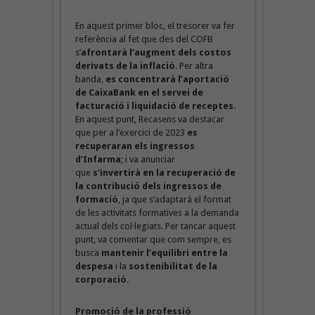
En aquest primer bloc, el tresorer va fer
referència al fet que des del COFB
s’
afrontarà l’augment dels costos
derivats de la inflació
. Per altra
banda,
es concentrarà l’aportació
de CaixaBank en el servei de
facturació i liquidació de receptes
.
En aquest punt, Recasens va destacar
que per a l’exercici de 2023
es
recuperaran els ingressos
d’Infarma
; i va anunciar
que
s’invertirà en la recuperació de
la contribució dels ingressos de
formació
, ja que s’adaptarà el format
de les activitats formatives a la demanda
actual dels col·legiats. Per tancar aquest
punt, va comentar que com sempre, es
busca
mantenir l’equilibri entre la
despesa
i la
sostenibilitat de la
corporació.
Promoció de la professió