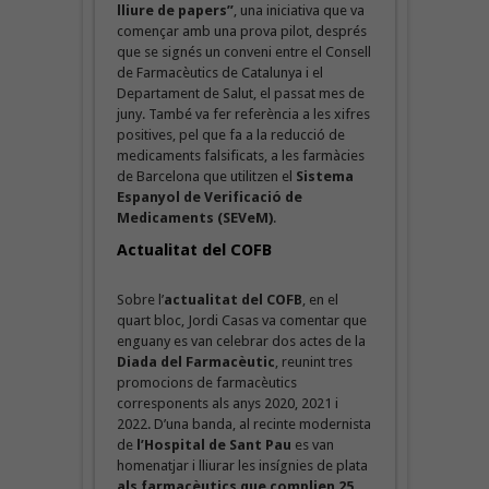
lliure de papers”
, una iniciativa que va
començar amb una prova pilot, després
que se signés un conveni entre el Consell
de Farmacèutics de Catalunya i el
Departament de Salut, el passat mes de
juny. També va fer referència a les xifres
positives, pel que fa a la reducció de
medicaments falsificats, a les farmàcies
de Barcelona que utilitzen el
Sistema
Espanyol de Verificació de
Medicaments (SEVeM)
.
Actualitat del COFB
Sobre l’
actualitat del COFB
, en el
quart bloc, Jordi Casas va comentar que
enguany es van celebrar dos actes de la
Diada del Farmacèutic
, reunint tres
promocions de farmacèutics
corresponents als anys 2020, 2021 i
2022. D’una banda, al recinte modernista
de
l’Hospital de Sant Pau
es van
homenatjar i lliurar les insígnies de plata
als farmacèutics que complien 25