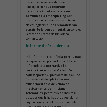
El tresorer va assenyalar que
s’incorporen
nous recursos
personals i professionals en
comunicació i màrqueting
per
potenciar encara més el contacte amb
els col·legiats; i que es
remodelaran
espais de la seu col·legial
, en concret,
la recepció i l’àrea de biblioteca i
comunicació.
Informe de Presidència
En l’Informe de Presidència,
Jordi Casas
va repassar, en primer lloc, un bloc en
referència a la
normativa i a
l’actualitat
entorn el Col·legi. En
aquest apartat, el president del COFB va
fer esment de les
plataformes
d’intermediació de venda de
medicaments per mitjans
telemàtics
, per totes les consultes i
trucades que hi ha hagut aquest darrer
any. En aquest sentit, Casas va apuntar
que des del 2019, l’
AEMPS
i el