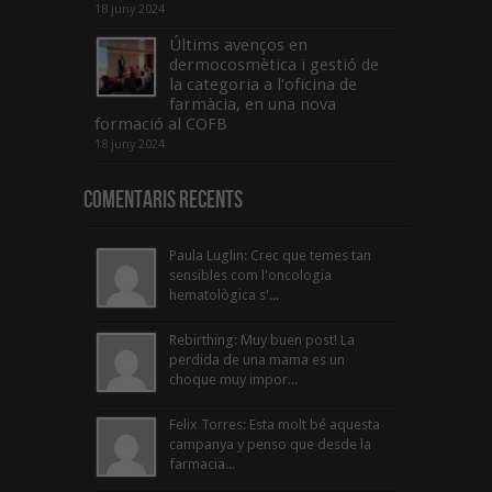
18 juny 2024
Últims avenços en
dermocosmètica i gestió de
la categoria a l’oficina de
farmàcia, en una nova
formació al COFB
18 juny 2024
Comentaris Recents
Paula Luglin: Crec que temes tan
sensibles com l'oncologia
hematològica s'...
Rebirthing: Muy buen post! La
perdida de una mama es un
choque muy impor...
Felix Torres: Esta molt bé aquesta
campanya y penso que desde la
farmacia...