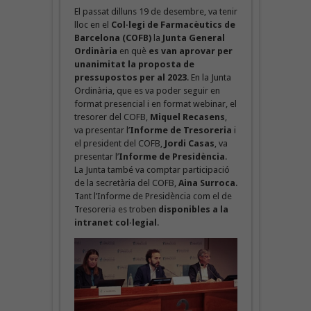
El passat dilluns 19 de desembre, va tenir
lloc en el
Col·legi de Farmacèutics de
Barcelona (COFB)
la
Junta General
Ordinària
en què
es van aprovar per
unanimitat la proposta de
pressupostos per al 2023
. En la Junta
Ordinària, que es va poder seguir en
format presencial i en format webinar, el
tresorer del COFB,
Miquel Recasens
,
va presentar l’
Informe de Tresoreria
i
el president del COFB,
Jordi Casas
, va
presentar l’
Informe de Presidència
.
La Junta també va comptar participació
de la secretària del COFB,
Aina Surroca
.
Tant l’Informe de Presidència com el de
Tresoreria es troben
disponibles a la
intranet col·legial
.