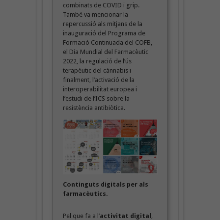
combinats de COVID i grip.
També va mencionar la
repercussió als mitjans de la
inauguració del Programa de
Formació Continuada del COFB,
el Dia Mundial del Farmacèutic
2022, la regulació de l’ús
terapèutic del cànnabis i
finalment, l’activació de la
interoperabilitat europea i
l’estudi de l’ICS sobre la
resistència antibiòtica.
Continguts digitals per als
farmacèutics.
Pel que fa a l’
activitat digital
,