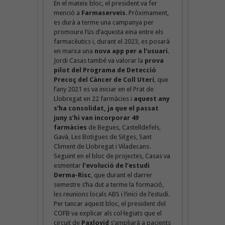
En el mateix bloc, el president va fer
menció a
Farmaserveis
. Pròximament,
es durà a terme una campanya per
promoure l’ús d’aquesta eina entre els
farmacèutics i, durant el 2023, es posarà
en marxa una
nova app per a l’usuari
.
Jordi Casas també va valorar la
prova
pilot del Programa de Detecció
Precoç del Càncer de Coll Uterí
, que
l’any 2021 es va iniciar en el Prat de
Llobregat en 22 farmàcies i
aquest any
s’ha consolidat, ja que el passat
juny s’hi van incorporar 49
farmàcies
de Begues, Castelldefels,
Gavà, Les Botigues de Sitges, Sant
Climent de Llobregat i Viladecans.
Seguint en el bloc de projectes, Casas va
esmentar
l’evolució de l’estudi
Derma-Risc
, que durant el darrer
semestre s’ha dut a terme la formació,
les reunions locals ABS i l’inici de l’estudi.
Per tancar aquest bloc, el president del
COFB va explicar als col·legiats que el
circuit de
Paxlovid
s’ampliarà a pacients