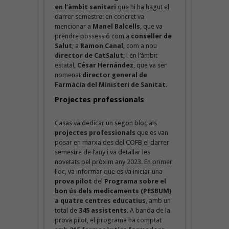
en l’àmbit sanitari
que hi ha hagut el
darrer semestre: en concret va
mencionar a
Manel Balcells
, que va
prendre possessió com a
conseller de
Salut
; a
Ramon Canal
, com a nou
director de CatSalut
; i en l’àmbit
estatal,
César Hernández
, que va ser
nomenat
director general de
Farmàcia del Ministeri de Sanitat
.
Projectes professionals
Casas va dedicar un segon bloc als
projectes professionals
que es van
posar en marxa des del COFB el darrer
semestre de l’any i va detallar les
novetats pel pròxim any 2023. En primer
lloc, va informar que es va iniciar una
prova pilot
del
Programa sobre el
bon ús dels medicaments (PESBUM)
a quatre centres educatius
, amb un
total de
345 assistents
. A banda de la
prova pilot, el programa ha comptat