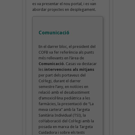
es va presentar el nou portal, i es van
abordar projectes en desplegament.
Comunicació
En el darrer bloc, el president del
COFB va fer referència als punts
més rellevants en l’àrea de
Comunicació
. Casas va destacar
les
intervencions als mitjans
per part dels portaveus del
Col·legi, durant el darrer
semestre l’any, en notícies en
relació amb el desabastiment
d’amoxicil·lina pediàtrica a les
farmàcies, la presentació de “La
meva cartera” amb la Targeta
Sanitària Individual (TSI), la
col·laboració del Col·legi amb la
posada en marxa de la Targeta
Cuidadora i sobre els tests