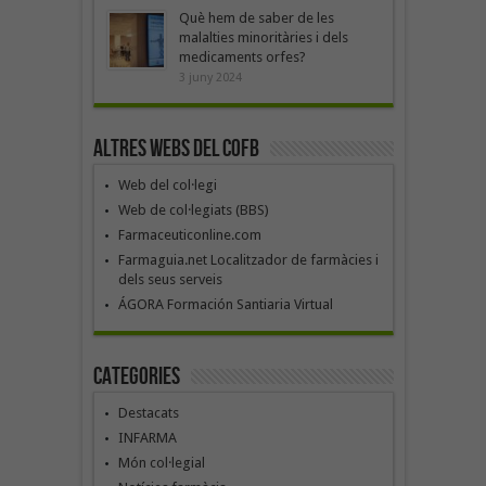
Què hem de saber de les
malalties minoritàries i dels
medicaments orfes?
3 juny 2024
Altres webs del COFB
Web del col·legi
Web de col·legiats (BBS)
Farmaceuticonline.com
Farmaguia.net Localitzador de farmàcies i
dels seus serveis
ÁGORA Formación Santiaria Virtual
Categories
Destacats
INFARMA
Món col·legial