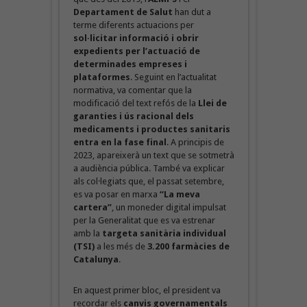
Departament de Salut
han dut a
terme diferents actuacions per
sol·licitar informació i obrir
expedients per l’actuació de
determinades empreses i
plataformes
. Seguint en l’actualitat
normativa, va comentar que la
modificació del text refós de la
Llei de
garanties i ús racional dels
medicaments i productes sanitaris
entra en la fase final
. A principis de
2023, apareixerà un text que se sotmetrà
a audiència pública. També va explicar
als col·legiats que, el passat setembre,
es va posar en marxa
“La meva
cartera”
, un moneder digital impulsat
per la Generalitat que es va estrenar
amb la
targeta sanitària individual
(TSI)
a les més de
3.200 farmàcies de
Catalunya
.
En aquest primer bloc, el president va
recordar els
canvis governamentals