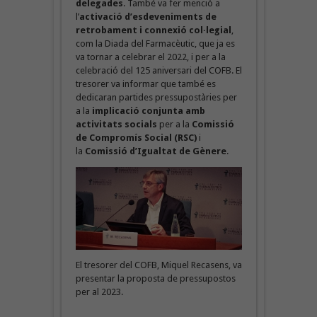
delegades
. També va fer menció a
l’
activació d’esdeveniments de
retrobament i connexió col·legial
,
com la Diada del Farmacèutic, que ja es
va tornar a celebrar el 2022, i per a la
celebració del 125 aniversari del COFB. El
tresorer va informar que també es
dedicaran partides pressupostàries per
a la
implicació conjunta amb
activitats socials
per a la
Comissió
de Compromís Social (RSC)
i
la
Comissió d’Igualtat de Gènere
.
El tresorer del COFB, Miquel Recasens, va
presentar la proposta de pressupostos
per al 2023.