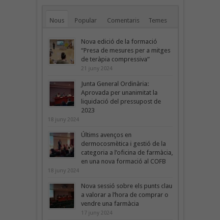
Nous
Popular
Comentaris
Temes
Nova edició de la formació
“Presa de mesures per a mitges
de teràpia compressiva”
21 juny 2024
Junta General Ordinària:
Aprovada per unanimitat la
liquidació del pressupost de
2023
18 juny 2024
Últims avenços en
dermocosmètica i gestió de la
categoria a l’oficina de farmàcia,
en una nova formació al COFB
18 juny 2024
Nova sessió sobre els punts clau
a valorar a l’hora de comprar o
vendre una farmàcia
17 juny 2024