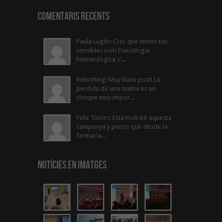
Comentaris Recents
Paula Luglin: Crec que temes tan
sensibles com l'oncologia
hematològica s'...
Rebirthing: Muy buen post! La
perdida de una mama es un
choque muy impor...
Felix Torres: Esta molt bé aquesta
campanya y penso que desde la
farmacia...
Notícies en Imatges