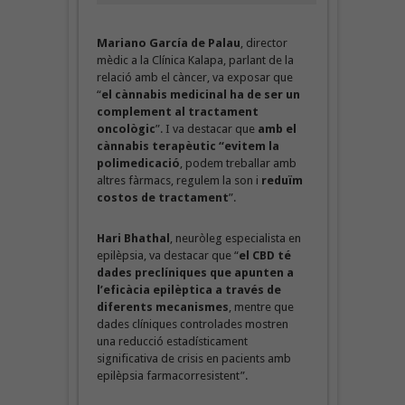
Mariano García de Palau
, director
mèdic a la Clínica Kalapa, parlant de la
relació amb el càncer, va exposar que
“
el cànnabis medicinal ha de ser un
complement al tractament
oncològic
”. I va destacar que
amb el
cànnabis terapèutic “evitem la
polimedicació
, podem treballar amb
altres fàrmacs, regulem la son i
reduïm
costos de tractament
”.
Hari Bhathal
, neuròleg especialista en
epilèpsia, va destacar que “
el CBD té
dades preclíniques que apunten a
l’eficàcia epilèptica a través de
diferents mecanismes
, mentre que
dades clíniques controlades mostren
una reducció estadísticament
significativa de crisis en pacients amb
epilèpsia farmacorresistent”.