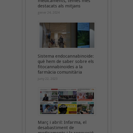
medicaments, temes més
destacats als mitjans
gener 24, 2024
Sistema endocannabinoide:
què hem de saber sobre els
fitocannabinoides a la
farmàcia comunitària
juny 22, 2023
Març i abril: Infarma, el
desabastiment de
medicaments i la renovació