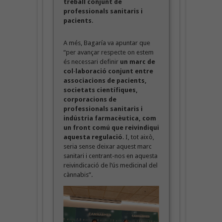
treball conjunt de
professionals sanitaris i
pacients
.
A més, Bagaría va apuntar que
“per avançar respecte on estem
és necessari definir
un marc de
col·laboració conjunt entre
associacions de pacients,
societats científiques,
corporacions de
professionals sanitaris i
indústria farmacèutica, com
un front comú que reivindiqui
aquesta regulació
.
I, tot això,
seria sense deixar aquest marc
sanitari i centrant-nos en aquesta
reivindicació de l’ús medicinal del
cànnabis”.