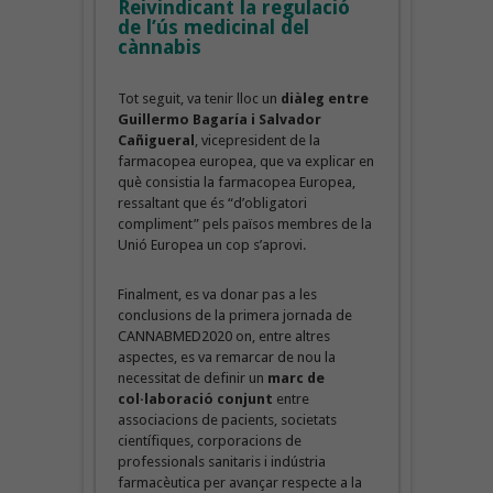
Reivindicant la regulació
de l’ús medicinal del
cànnabis
Tot seguit, va tenir lloc un
diàleg entre
Guillermo Bagaría i Salvador
Cañigueral
, vicepresident de la
farmacopea europea, que va explicar en
què consistia la farmacopea Europea,
ressaltant que és “d’obligatori
compliment” pels països membres de la
Unió Europea un cop s’aprovi.
Finalment, es va donar pas a les
conclusions de la primera jornada de
CANNABMED2020 on, entre altres
aspectes, es va remarcar de nou la
necessitat de definir un
marc de
col·laboració conjunt
entre
associacions de pacients, societats
científiques, corporacions de
professionals sanitaris i indústria
farmacèutica per avançar respecte a la