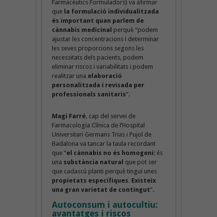
Farmacèutics Formuladors) va afirmar
que
la formulació individualitzada
és important quan parlem de
cànnabis medicinal
perquè “podem
ajustar les concentracions i determinar
les seves proporcions segons les
necessitats dels pacients, podem
eliminar riscos i variabilitats i podem
realitzar una
elaboració
personalitzada i revisada per
professionals sanitaris
”.
Magí Farré
, cap del servei de
Farmacologia Clínica de l’Hospital
Universitari Germans Trias i Pujol de
Badalona va tancar la taula recordant
que “
el cànnabis no és homogeni
: és
una
substància natural
que pot ser
que cadascú planti perquè tingui unes
propietats específiques
.
Existeix
una gran varietat de contingut
”.
Autoconsum i autocultiu:
avantatges i riscos