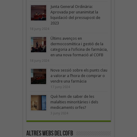
Junta General Ordinària:
Aprovada per unanimitat la
liquidació del pressupost de
2023
18 juny 2024
Últims avenços en
dermocosmètica i gestió de la
categoria a l’oficina de farmàcia,
en una nova formació al COFB
18 juny 2024
Nova sessió sobre els punts clau
a valorar a l’hora de comprar o
vendre una farmàcia
17 juny 2024
Què hem de saber de les
malalties minoritàries i dels
medicaments orfes?
3 juny 2024
Altres webs del COFB