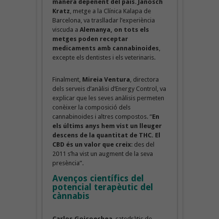
manera depenent del país
.
Janosch
Kratz
, metge a la Clínica Kalapa de
Barcelona, va traslladar l’experiència
viscuda a
Alemanya, on tots els
metges poden receptar
medicaments amb cannabinoides
,
excepte els dentistes i els veterinaris.
Finalment,
Mireia Ventura
, directora
dels serveis d’anàlisi d’Energy Control, va
explicar que les seves anàlisis permeten
conèixer la composició dels
cannabinoides i altres compostos. “
En
els últims anys hem vist un lleuger
descens de la quantitat de THC. El
CBD és un valor que creix
: des del
2011 s’ha vist un augment de la seva
presència”.
Avenços científics del
potencial terapèutic del
cànnabis
Carlos Goicoechea
, catedràtic de