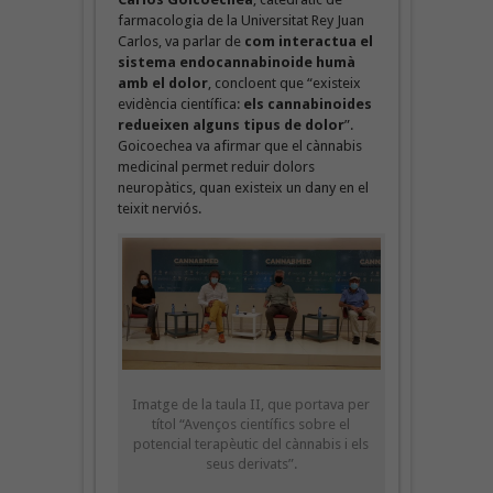
farmacologia de la Universitat Rey Juan
Carlos, va parlar de
com interactua el
sistema endocannabinoide humà
amb el dolor
, concloent que “existeix
evidència científica:
els cannabinoides
redueixen alguns tipus de dolor
”.
Goicoechea va afirmar que el cànnabis
medicinal permet reduir dolors
neuropàtics, quan existeix un dany en el
teixit nerviós.
Imatge de la taula II, que portava per
títol “Avenços científics sobre el
potencial terapèutic del cànnabis i els
seus derivats”.