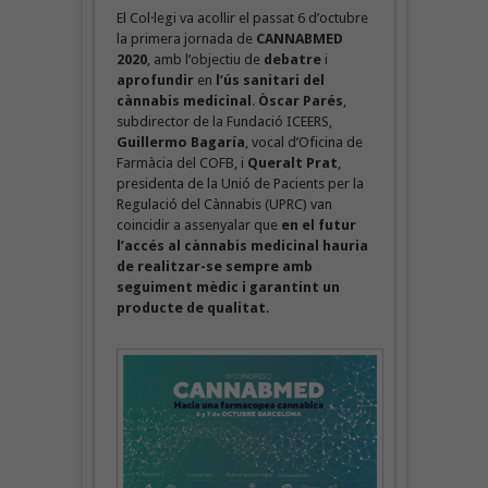
El Col·legi va acollir el passat 6 d’octubre
la primera jornada de
CANNABMED
2020
, amb l’objectiu de
debatre
i
aprofundir
en
l’ús sanitari del
cànnabis medicinal
.
Òscar Parés
,
subdirector de la Fundació ICEERS,
Guillermo Bagaría
, vocal d’Oficina de
Farmàcia del COFB, i
Queralt Prat
,
presidenta de la Unió de Pacients per la
Regulació del Cànnabis (UPRC) van
coincidir a assenyalar que
en el futur
l’accés al cànnabis medicinal hauria
de realitzar-se sempre amb
seguiment mèdic
i garantint un
producte de qualitat
.