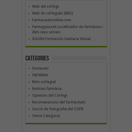
Web del col·legi
Web de col·legiats (BBS)
Farmaceuticonline.com
Farmaguia.net Localitzador de farmàcies i
dels seus serveis
ÁGORA Formación Santiaria Virtual
Categories
Destacats
INFARMA
Món col·legial
Notícies farmàcia
Opinions del Col·legi
Recomanacions del farmacèutic
Secció de fotografia del COFB
Sense Categoria