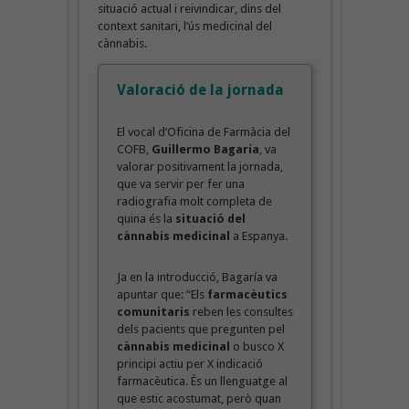
situació actual i reivindicar, dins del
context sanitari, l’ús medicinal del
cànnabis.
Valoració de la jornada
El vocal d’Oficina de Farmàcia del
COFB,
Guillermo Bagaría
, va
valorar positivament la jornada,
que va servir per fer una
radiografia molt completa de
quina és la
situació del
cànnabis medicinal
a Espanya.
Ja en la introducció, Bagaría va
apuntar que: “Els
farmacèutics
comunitaris
reben les consultes
dels pacients que pregunten pel
cànnabis medicinal
o busco X
principi actiu per X indicació
farmacèutica. És un llenguatge al
que estic acostumat, però quan