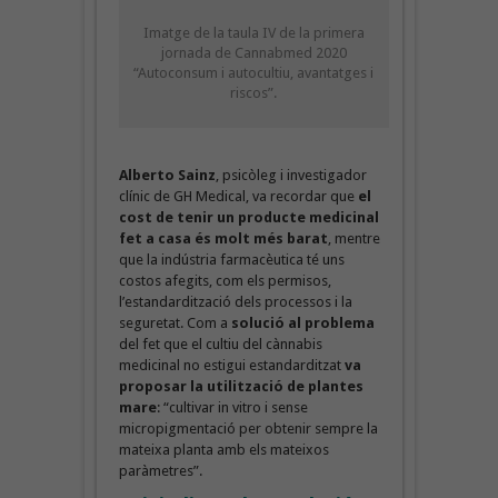
Imatge de la taula IV de la primera
jornada de Cannabmed 2020
“Autoconsum i autocultiu, avantatges i
riscos”.
Alberto Sainz
, psicòleg i investigador
clínic de GH Medical, va recordar que
el
cost de tenir un producte medicinal
fet a casa és molt més barat
, mentre
que la indústria farmacèutica té uns
costos afegits, com els permisos,
l’estandardització dels processos i la
seguretat. Com a
solució al problema
del fet que el cultiu del cànnabis
medicinal no estigui estandarditzat
va
proposar la utilització de plantes
mare
: “cultivar in vitro i sense
micropigmentació per obtenir sempre la
mateixa planta amb els mateixos
paràmetres”.