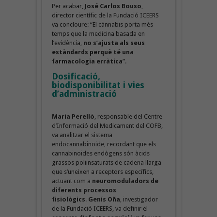
Per acabar,
José Carlos Bouso
,
director científic de la Fundació ICEERS
va concloure: “El cànnabis porta més
temps que la medicina basada en
l’evidència,
no s’ajusta als seus
estàndards perquè té una
farmacologia erràtica
”.
Dosificació,
biodisponibilitat i vies
d’administració
Maria Perelló
, responsable del Centre
d’Informació del Medicament del COFB,
va analitzar el sistema
endocannabinoide, recordant que els
cannabinoides endògens són àcids
grassos poliinsaturats de cadena llarga
que s’uneixen a receptors específics,
actuant com a
neuromoduladors de
diferents processos
fisiològics
.
Genís Oña
, investigador
de la Fundació ICEERS, va definir el