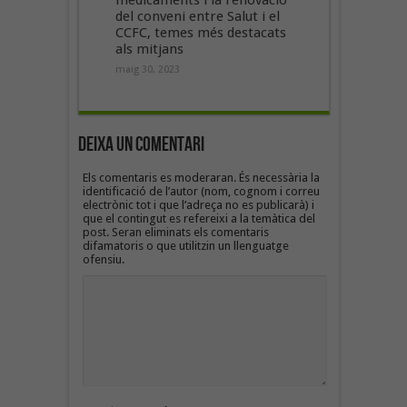
del conveni entre Salut i el
CCFC, temes més destacats
als mitjans
maig 30, 2023
Deixa un Comentari
Els comentaris es moderaran. És necessària la
identificació de l’autor (nom, cognom i correu
electrònic tot i que l’adreça no es publicarà) i
que el contingut es refereixi a la temàtica del
post. Seran eliminats els comentaris
difamatoris o que utilitzin un llenguatge
ofensiu.