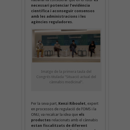
necessari potenciar l’evidència
científica i aconseguir consensos
amb les administracions i les
agències reguladores
.
Imatge de la primera taula del
Congrés titulada “Situació actual del
cànnabis medicinal”.
Per la seva part,
Kenzi Riboulet
, expert
en processos de regulació de l’OMS i la
ONU, va recalcar la idea que
els
productes
relacionats amb el cànnabis
estan fiscalitzats de diferent