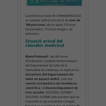
La primera jornada de CANNABMED2020
va comptar amb la inscripció de
més de
700 persones
, de les quals 210 eren
farmacèutics, 175 eren metges i 42
infermers.
Situació actual del
cànnabis medicinal
Manel Rabanal
, cap del servei
d’Ordenació i Qualitat Farmacèutiques
del Departament de Salut de la
Generalitat de Catalunya, va explicar les
iniciatives del Departament de
Salut en aquest àmbit
, com una
revisió sistemàtica de l’evidència
científica
i el
desenvolupament de
tres estudis
: SEGUIVEX, SATEME i
SEGUIVEX-SATEME amb pacients que no
responien a cap tractament conegut.
Rabanal va considerar que en el futur
és