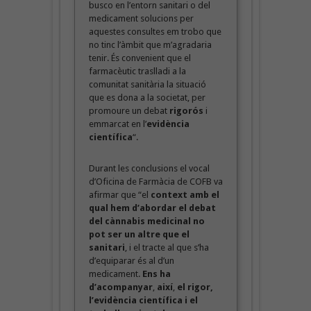
busco en l’entorn sanitari o del
medicament solucions per
aquestes consultes em trobo que
no tinc l’àmbit que m’agradaria
tenir. És convenient que el
farmacèutic traslladi a la
comunitat sanitària la situació
que es dona a la societat, per
promoure un debat
rigorós
i
emmarcat en l’
evidència
científica
“.
Durant les conclusions el vocal
d’Oficina de Farmàcia de COFB va
afirmar que “el
context amb el
qual hem d’abordar el debat
del cànnabis medicinal no
pot ser un altre que el
sanitari
, i el tracte al que s’ha
d’equiparar és al d’un
medicament.
Ens ha
d’acompanyar
,
així
,
el rigor,
l’evidència científica i el