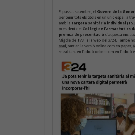
El passat setembre, el
Govern de la Gener
per tenir tots els títols en un únic espai, a t
amb la
targeta sanitària individual (TSI
president del
Col·legi de Farmacèutics d
premsa de presentació
d’aquesta iniciati
Migdia de TV3
i a la web del
3/24
. També ho 
Avui
, tant en la versió online com en paper;
R
ressò tant en l’edició online com en l’edició 