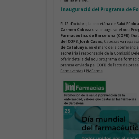
Pharma Market
.
Inauguració del Programa de F
El 13 d’octubre, la secretària de Salut Públi
Carmen Cabezas
, va inaugurar el nou
Prog
Farmacèutics de Barcelona (COFB)
. Dur
del COFB
,
Jordi Casas
, Cabezas va repassa
de Catalunya
, en el marc de la conferència
secretària i responsable de la Comissió D
oferir detalls del nou programa de formaci
premsa enviada pel COFB de l’acte de prese
Farmaventas
i
PMFarma
.