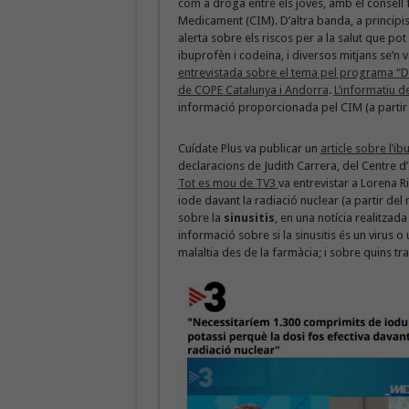
com a droga entre els joves, amb el consell
Medicament (CIM). D’altra banda, a principi
alerta sobre els riscos per a la salut que 
ibuprofèn i codeïna, i diversos mitjans se’n 
entrevistada sobre el tema pel programa “D
de COPE Catalunya i Andorra
.
L’informatiu d
informació proporcionada pel CIM (a partir 
Cuídate Plus va publicar un
article sobre l’i
declaracions de Judith Carrera, del Centre 
Tot es mou de TV3
va entrevistar a Lorena Ri
iode davant la radiació nuclear (a partir de
sobre la
sinusitis
, en una notícia realitzad
informació sobre si la sinusitis és un virus
malaltia des de la farmàcia; i sobre quins 