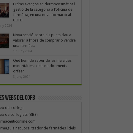
Últims avenços en dermocosmètica i
gestió de la categoria a l’oficina de
farmàcia, en una nova formació al
COFB
uny 2024
Nova sessió sobre els punts clau a
valorar a l’hora de comprar o vendre
una farmàcia
17 juny 2024
Què hem de saber de les malalties
minoritàries i dels medicaments
orfes?
3 juny 2024
es webs del COFB
b del col·legi
b de col·legiats (BBS)
armaceuticonline.com
rmaguia.net Localitzador de farmàcies i dels