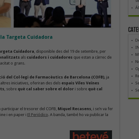
se
ÁG
Cate
a la Targeta Cuidadora
De
I
argeta Cuidadora
, disponible des del 19 de setembre, per
Mó
onalitzats
als
cuidadors i cuidadores
que estan a càrrec de
No
citat o grans.
Op
R
ció del Col·legi de Farmacèutics de Barcelona (COFB)
, ja
 altres iniciatives, oferiran des dels
espais Viles Veïnes
Se
ts
, sobre
què cal saber sobre el dolor
i sobre
què cal
S
va participar el tresorer del COFB,
Miquel Recasens
, i se’n va fer
line i en paper i
El Periódico
. A banda, també ho va publicar la