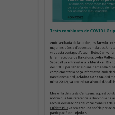
Tests combinats de COVID i Grip
Amb l’arribada de la tardor, les
farmàcies
v
major incidència d’aquestes malalties. Uns 
virus està contagiat l’usuari.
Betevé
en va fer
la farmacèutica de Barcelona,
Lydia Vallés
Sabadell
va entrevistar a la
Meritxell Blan
del COFB, per saber si quina
demanda
hi ha
complementar la peça informativa amb decla
Barcelonès Nord,
Ariadna Condon
. Així m
minut 20:42), va entrevistar al vocal d’Anàlis
Més enllà dels tests d’antígens, aquest octu
notícia que feia referència a l’hàbit que ha a
recollir declaracions del vocal d’Anàlisis del 
Cuídate Plus
va realitzar una notícia per acla
participació de
Tejedor
.