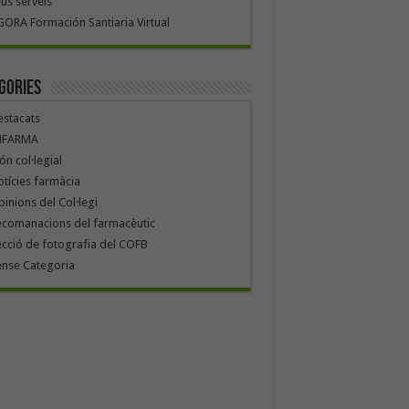
us serveis
ORA Formación Santiaria Virtual
gories
stacats
NFARMA
n col·legial
tícies farmàcia
inions del Col·legi
ecomanacions del farmacèutic
cció de fotografia del COFB
ense Categoria