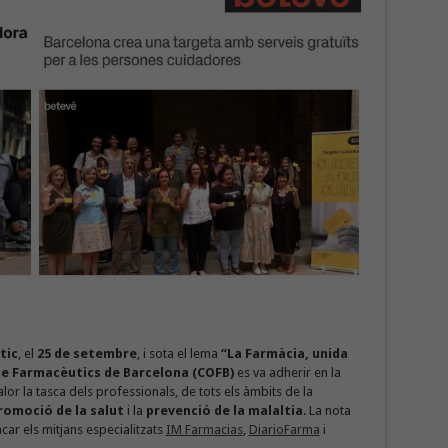
tic
, el
25 de setembre
, i sota el lema
“La Farmàcia, unida
 de Farmacèutics de Barcelona (COFB)
es va adherir en la
r la tasca dels professionals, de tots els àmbits de la
romoció de la salut
i la
prevenció de la malaltia
. La nota
ar els mitjans especialitzats
IM Farmacias
,
DiarioFarma
i