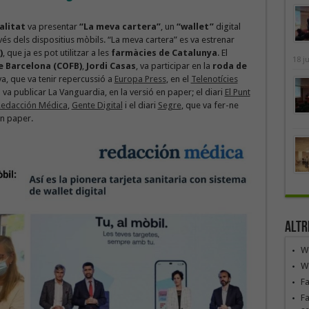
alitat
va presentar
“La meva cartera”
, un
“wallet”
digital
ravés dels dispositius mòbils. “La meva cartera” es va estrenar
)
, que ja es pot utilitzar a les
farmàcies de Catalunya
. El
18 j
e Barcelona (COFB)
,
Jordi Casas
, va participar en la
roda de
va, que va tenir repercussió a
Europa Press
, en el
Telenotícies
va publicar La Vanguardia, en la versió en paper; el diari
El Punt
edacción Médica
,
Gente Digital
i el diari
Segre
, que va fer-ne
en paper.
Altr
We
We
F
Fa