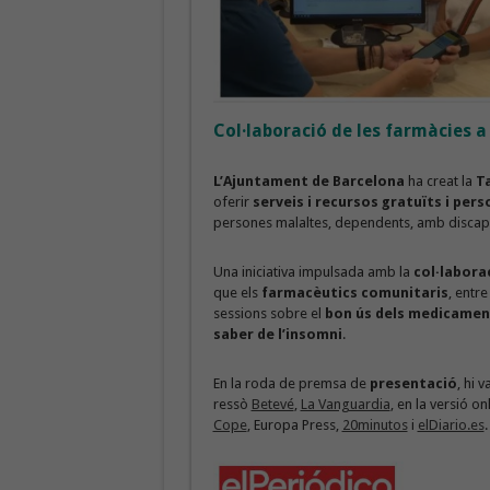
Col·laboració de les farmàcies 
L’
Ajuntament de Barcelona
ha creat la
T
oferir
serveis i recursos gratuïts i pers
persones malaltes, dependents, amb discapa
Una iniciativa impulsada amb la
col·labora
que els
farmacèutics comunitaris
, entre
sessions sobre el
bon ús dels medicamen
saber de l’insomni
.
En la roda de premsa de
presentació
, hi 
ressò
Betevé
,
La Vanguardia
, en la versió on
Cope
, Europa Press,
20minutos
i
elDiario.es
.