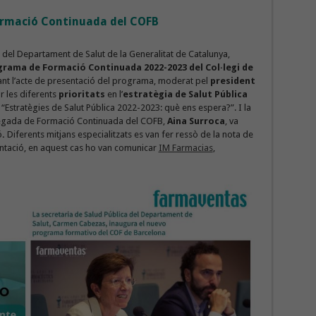
ormació Continuada del COFB
ca del Departament de Salut de la Generalitat de Catalunya,
rama de Formació Continuada 2022-2023 del Col·legi de
ant l’acte de presentació del programa, moderat pel
president
r les diferents
prioritats
en l’
estratègia de Salut Pública
 “Estratègies de Salut Pública 2022-2023: què ens espera?”. I la
elegada de Formació Continuada del COFB,
Aina Surroca
, va
ó
.
Diferents mitjans especialitzats es van fer ressò de la nota de
ntació, en aquest cas ho van comunicar
IM Farmacias
,