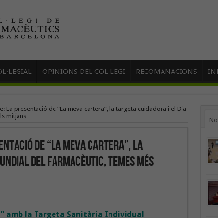
L·LEGIAL
OPINIONS DEL COL·LEGI
RECOMANACIONS
IN
: La presentació de “La meva cartera”, la targeta cuidadora i el Dia
ls mitjans
No
entació de “La meva cartera”, la
Mundial del Farmacèutic, temes més
” amb la Targeta Sanitària Individual