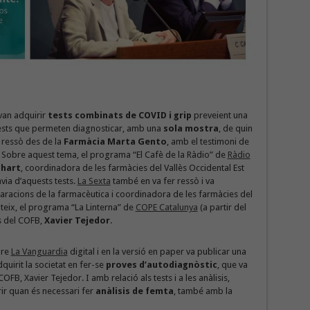
an adquirir
tests combinats de COVID i grip
preveient una
tests que permeten diagnosticar, amb una
sola mostra
, de quin
 ressò des de la
Farmàcia Marta Gento
, amb el testimoni de
. Sobre aquest tema, el programa “El Cafè de la Ràdio” de
Ràdio
chart
, coordinadora de les farmàcies del Vallès Occidental Est
via d’aquests tests.
La Sexta
també en va fer ressò i va
racions de la farmacèutica i coordinadora de les farmàcies del
ateix, el programa “La Linterna” de
COPE Catalunya
(a partir del
is del COFB,
Xavier Tejedor
.
bre
La Vanguardia
digital i en la versió en paper va publicar una
dquirit la societat en fer-se
proves d’autodiagnòstic
, que va
COFB, Xavier Tejedor. I amb relació als tests i a les anàlisis,
rir quan és necessari fer
anàlisis de femta
, també amb la