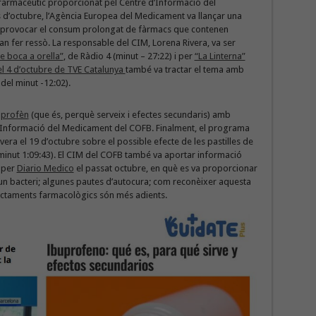
 farmacèutic proporcionat pel Centre d’Informació del
s d’octubre, l’Agència Europea del Medicament va llançar una
pot provocar el consum prolongat de fàrmacs que contenen
van fer ressò. La responsable del CIM, Lorena Rivera, va ser
e boca a orella”
, de Ràdio 4 (minut – 27:22) i per
“La Linterna”
el 4 d’octubre de TVE Catalunya
també va tractar el tema amb
del minut -12:02).
buprofèn
(que és, perquè serveix i efectes secundaris) amb
d’Informació del Medicament del COFB. Finalment, el programa
vera el 19 d’octubre sobre el possible efecte de les pastilles de
l minut 1:09:43). El CIM del COFB també va aportar informació
a per
Diario Medico
el passat octubre, en què es va proporcionar
 o un bacteri; algunes pautes d’autocura; com reconèixer aquesta
tractaments farmacològics són més adients.