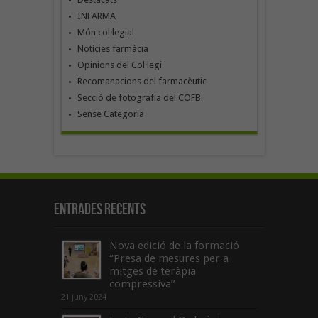
INFARMA
Món col·legial
Notícies farmàcia
Opinions del Col·legi
Recomanacions del farmacèutic
Secció de fotografia del COFB
Sense Categoria
Entrades recents
Nova edició de la formació
“Presa de mesures per a
mitges de teràpia
compressiva”
21 juny 2024