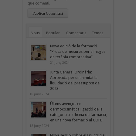
que comenti.
Nous
Popular
Comentaris
Temes
Nova edició de la formació
“Presa de mesures per a mitges
de teràpia compressiva”
21 juny 2024
Junta General Ordinària:
Aprovada per unanimitat la
liquidació del pressupost de
2023
18 juny 2024
Últims avenços en
dermocosmètica i gestió de la
categoria a l’oficina de farmàcia,
en una nova formació al COFB
18 juny 2024
Nova sessió sobre els punts clau