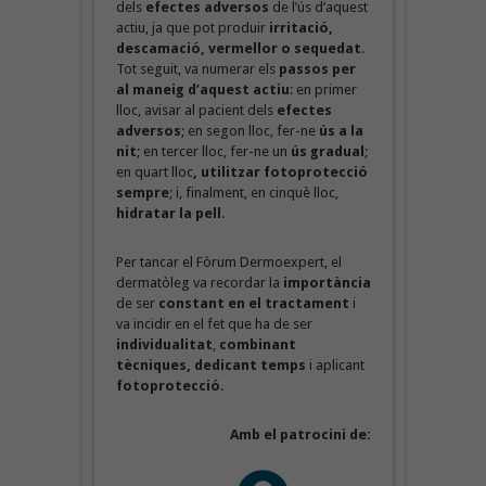
dels
efectes adversos
de l’ús d’aquest
actiu, ja que pot produir
irritació,
descamació, vermellor o sequedat
.
Tot seguit, va numerar els
passos per
al maneig d’aquest actiu
: en primer
lloc, avisar al pacient dels
efectes
adversos
; en segon lloc, fer-ne
ús a la
nit
; en tercer lloc, fer-ne un
ús gradual
;
en quart lloc
, utilitzar fotoprotecció
sempre
; i, finalment, en cinquè lloc,
hidratar la pell
.
Per tancar el Fòrum Dermoexpert, el
dermatòleg va recordar la
importància
de ser
constant en el tractament
i
va incidir en el fet que ha de ser
individualitat
,
combinant
tècniques, dedicant temps
i aplicant
fotoprotecció
.
Amb el patrocini de: