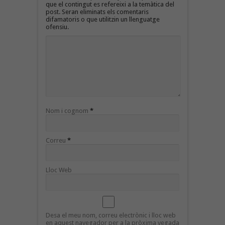
que el contingut es refereixi a la temàtica del
post. Seran eliminats els comentaris
difamatoris o que utilitzin un llenguatge
ofensiu.
Nom i cognom
*
Correu
*
Lloc Web
Desa el meu nom, correu electrònic i lloc web
en aquest navegador per a la pròxima vegada