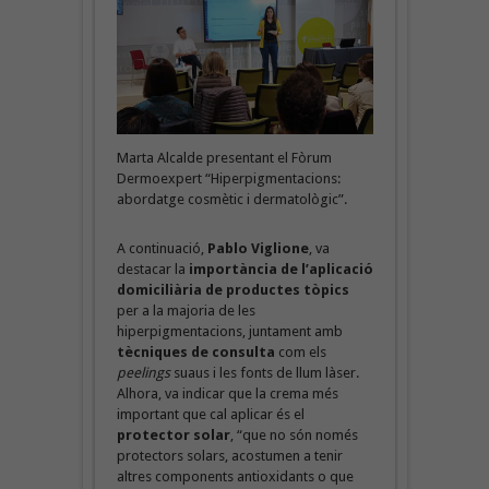
Marta Alcalde presentant el Fòrum
Dermoexpert “Hiperpigmentacions:
abordatge cosmètic i dermatològic”.
A continuació,
Pablo Viglione
, va
destacar la
importància de l’aplicació
domiciliària de productes tòpics
per a la majoria de les
hiperpigmentacions, juntament amb
tècniques de consulta
com els
peelings
suaus i les fonts de llum làser.
Alhora, va indicar que la crema més
important que cal aplicar és el
protector solar
, “que no són només
protectors solars, acostumen a tenir
altres components antioxidants o que