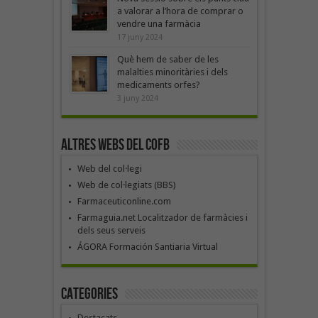
a valorar a l’hora de comprar o
vendre una farmàcia
17 juny 2024
Què hem de saber de les
malalties minoritàries i dels
medicaments orfes?
3 juny 2024
Altres webs del COFB
Web del col·legi
Web de col·legiats (BBS)
Farmaceuticonline.com
Farmaguia.net Localitzador de farmàcies i
dels seus serveis
ÁGORA Formación Santiaria Virtual
Categories
Destacats