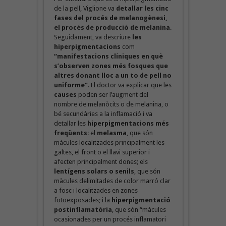
de la pell, Viglione va
detallar les cinc
fases del procés de melanogènesi,
el procés de producció de melanina
.
Seguidament, va descriure
les
hiperpigmentacions
com
“manifestacions clíniques en què
s’observen zones més fosques que
altres donant lloc a un to de pell no
uniforme”
. El doctor va explicar que les
causes
poden ser l’augment del
nombre de melanòcits o de melanina, o
bé secundàries a la inflamació i va
detallar les
hiperpigmentacions més
freqüents
: el
melasma
, que són
màcules localitzades principalment les
galtes, el front o el llavi superior i
afecten principalment dones; els
lentígens solars o senils
, que són
màcules delimitades de color marró clar
a fosc i localitzades en zones
fotoexposades; i la
hiperpigmentació
postinflamatòria
, que són “màcules
ocasionades per un procés inflamatori