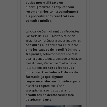
actius més utilitzats en
hiperpigmentació
i explicar
com
recomanar-los
com a
complement
als procediments realitzats en
consulta mèdica
.
La vocal de Dermofarmàcia i Productes
Sanitaris del COFB, Marta Alcalde, va
iniciar la conferència assegurant que
les
consultes a la farmàcia en relació
amb les taques de la pell “són molt
freqüents
, sobretot després de l’estiu
quan algunes taques, que potser estaven
més difoses, s’accentuen”. Alcalde va
recalcar que
no totes les taques
poden ser tractades a l’oficina de
farmàcia, ja que algunes
requereixen derivació mèdica
; però
que hi ha
taques
que sí són
susceptibles a ser tractades amb
productes de dermocosmètica i
despigmentants
.