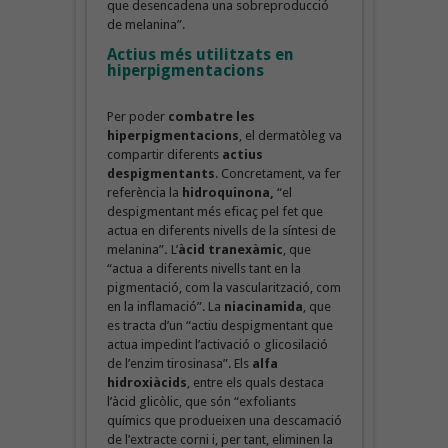
que desencadena una sobreproducció
de melanina”.
Actius més utilitzats en
hiperpigmentacions
Per poder
combatre les
hiperpigmentacions
, el dermatòleg va
compartir diferents
actius
despigmentants
. Concretament, va fer
referència la
hidroquinona,
“el
despigmentant més eficaç pel fet que
actua en diferents nivells de la síntesi de
melanina”
.
L’
àcid tranexàmic
, que
“actua a diferents nivells tant en la
pigmentació, com la vascularització, com
en la inflamació”. La
niacinamida
, que
es tracta d’un “actiu despigmentant que
actua impedint l’activació o glicosilació
de l’enzim tirosinasa”. Els
alfa
hidroxiàcids
, entre els quals destaca
l’àcid glicòlic, que són “exfoliants
químics que produeixen una descamació
de l’extracte corni i, per tant, eliminen la