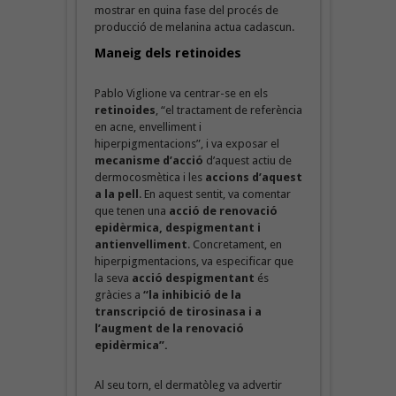
mostrar en quina fase del procés de
producció de melanina actua cadascun.
Maneig dels retinoides
Pablo Viglione va centrar-se en els
retinoides
, “el tractament de referència
en acne, envelliment i
hiperpigmentacions”, i va exposar el
mecanisme d’acció
d’aquest actiu de
dermocosmètica i les
accions d’aquest
a la pell
. En aquest sentit, va comentar
que tenen una
acció de renovació
epidèrmica, despigmentant i
antienvelliment
. Concretament, en
hiperpigmentacions, va especificar que
la seva
acció despigmentant
és
gràcies a
“la inhibició de la
transcripció de tirosinasa i a
l’augment de la renovació
epidèrmica”.
Al seu torn, el dermatòleg va advertir