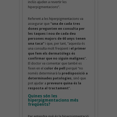
inclús ajuden a revertir les
hiperpigmentacions”.
Referent a les hiperpigmentacions va
assegurar que
“una de cada tres
dones pregunten en consulta per
les taques i nou de cada deu
persones majors de 60 anys tenen
una taca”
i que, per tant, “aquesta és
una consulta molt freqüent i
el primer
que fem els dermatòlegs és
confirmar que no siguin malignes
”.
El doctor va comentar que també es
fixen en el
color de pell
perquè “no
només determinarà la
predisposició a
determinades patologies
, sinó que
pot ajudar a
preveure quina és la
resposta al tractament
”.
Quines són les
hiperpigmentacions més
freqüents?
Per entendre què és la hiperpigmentació