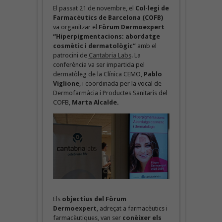
El passat 21 de novembre, el
Col·legi de
Farmacèutics de Barcelona (COFB)
va organitzar el
Fòrum Dermoexpert
“Hiperpigmentacions: abordatge
cosmètic i dermatològic”
amb el
patrocini de
Cantabria Labs
. La
conferència va ser impartida pel
dermatòleg de la Clínica CEMO,
Pablo
Viglione
, i coordinada per la vocal de
Dermofarmàcia i Productes Sanitaris del
COFB,
Marta Alcalde.
Els
objectius del Fòrum
Dermoexpert
, adreçat a farmacèutics i
farmacèutiques, van ser
conèixer els