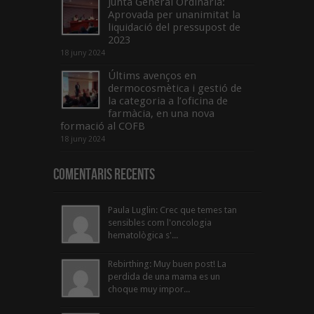
Junta General Ordinària:
Aprovada per unanimitat la
liquidació del pressupost de
2023
18 juny 2024
Últims avenços en
dermocosmètica i gestió de
la categoria a l’oficina de
farmàcia, en una nova
formació al COFB
18 juny 2024
Comentaris Recents
Paula Luglin: Crec que temes tan
sensibles com l'oncologia
hematològica s'...
Rebirthing: Muy buen post! La
perdida de una mama es un
choque muy impor...