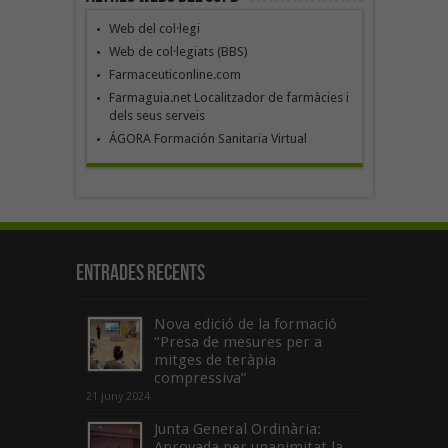
Web del col·legi
Web de col·legiats (BBS)
Farmaceuticonline.com
Farmaguia.net Localitzador de farmàcies i
dels seus serveis
ÁGORA Formación Sanitaria Virtual
Entrades recents
Nova edició de la formació
“Presa de mesures per a
mitges de teràpia
compressiva”
21 juny 2024
Junta General Ordinària:
Aprovada per unanimitat la