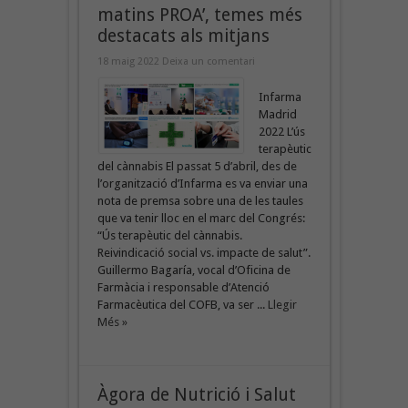
matins PROA’, temes més
destacats als mitjans
18 maig 2022
Deixa un comentari
Infarma
Madrid
2022 L’ús
terapèutic
del cànnabis El passat 5 d’abril, des de
l’organització d’Infarma es va enviar una
nota de premsa sobre una de les taules
que va tenir lloc en el marc del Congrés:
“Ús terapèutic del cànnabis.
Reivindicació social vs. impacte de salut”.
Guillermo Bagaría, vocal d’Oficina de
Farmàcia i responsable d’Atenció
Farmacèutica del COFB, va ser ...
Llegir
Més »
Àgora de Nutrició i Salut