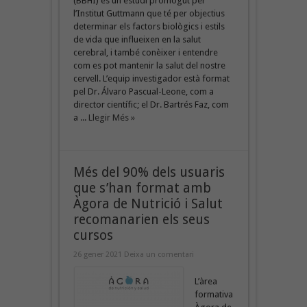
(BBHI) és un estudi promogut per
l’Institut Guttmann que té per objectius
determinar els factors biològics i estils
de vida que influeixen en la salut
cerebral, i també conèixer i entendre
com es pot mantenir la salut del nostre
cervell. L’equip investigador està format
pel Dr. Álvaro Pascual-Leone, com a
director científic; el Dr. Bartrés Faz, com
a ...
Llegir Més »
Més del 90% dels usuaris
que s’han format amb
Àgora de Nutrició i Salut
recomanarien els seus
cursos
26 gener 2021
Deixa un comentari
L’àrea
formativa