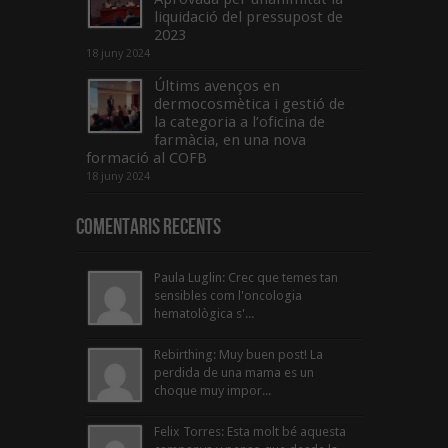
liquidació del pressupost de
2023
18 juny 2024
Últims avenços en
dermocosmètica i gestió de
la categoria a l’oficina de
farmàcia, en una nova
formació al COFB
18 juny 2024
Comentaris Recents
Paula Luglin: Crec que temes tan
sensibles com l'oncologia
hematològica s'...
Rebirthing: Muy buen post! La
perdida de una mama es un
choque muy impor...
Felix Torres: Esta molt bé aquesta