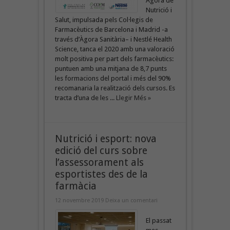
Àgora de
Nutrició i
Salut, impulsada pels Col·legis de
Farmacèutics de Barcelona i Madrid -a
través d’Àgora Sanitària– i Nestlé Health
Science, tanca el 2020 amb una valoració
molt positiva per part dels farmacèutics:
puntuen amb una mitjana de 8,7 punts
les formacions del portal i més del 90%
recomanaria la realització dels cursos. Es
tracta d’una de les ...
Llegir Més »
Nutrició i esport: nova
edició del curs sobre
l’assessorament als
esportistes des de la
farmàcia
12 novembre 2019
Deixa un comentari
El passat