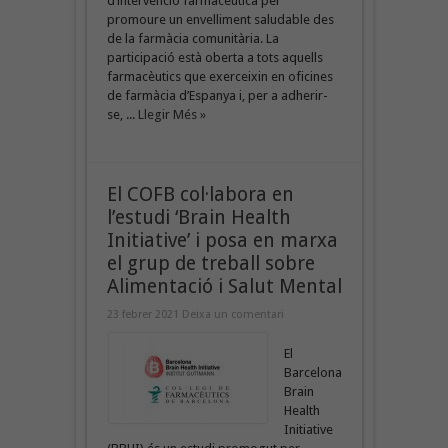
d’intervenció farmacèutica per
promoure un envelliment saludable des
de la farmàcia comunitària. La
participació està oberta a tots aquells
farmacèutics que exerceixin en oficines
de farmàcia d’Espanya i, per a adherir-
se, ...
Llegir Més »
El COFB col·labora en
l’estudi ‘Brain Health
Initiative’ i posa en marxa
el grup de treball sobre
Alimentació i Salut Mental
23 febrer 2021
Deixa un comentari
El
Barcelona
Brain
Health
Initiative