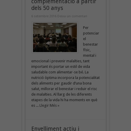
complementació a partir
dels 50 anys
6 setembre 2016
Deixa un comentari
Per
potenciar
el
benestar
físic,
mental i
emocional i prevenir malalties, tant
important és portar un estil de vida
saludable com alimentar-se bé. La
nutrició òptima incorpora la potencialitat
dels aliments per gaudir d’una bona
salut, millorar el benestar i reduir el risc
de malalties. Al llarg de les diferents
etapes de la vida hi ha moments en què
es ...
Llegir Més »
Envelliment actiu i