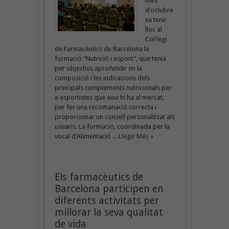
mes
d’octubre
va tenir
lloc al
Col·legi
de Farmacèutics de Barcelona la
formació “Nutrició i esport”, que tenia
per objectius aprofundir en la
composició i les indicacions dels
principals complements nutricionals per
a esportistes que avui hi ha al mercat,
per fer una recomanació correcta i
proporcionar un consell personalitzat als
usuaris. La formació, coordinada per la
vocal d’Alimentació ...
Llegir Més »
Els farmacèutics de
Barcelona participen en
diferents activitats per
millorar la seva qualitat
de vida