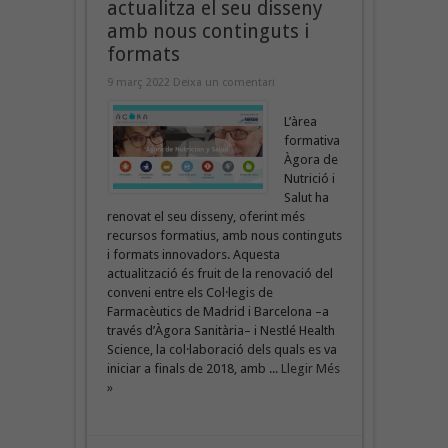
actualitza el seu disseny
amb nous continguts i
formats
9 març 2022
Deixa un comentari
L’àrea
formativa
Àgora de
Nutrició i
Salut ha
renovat el seu disseny, oferint més
recursos formatius, amb nous continguts
i formats innovadors. Aquesta
actualització és fruit de la renovació del
conveni entre els Col·legis de
Farmacèutics de Madrid i Barcelona –a
través d’Àgora Sanitària– i Nestlé Health
Science, la col·laboració dels quals es va
iniciar a finals de 2018, amb ...
Llegir Més
»