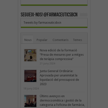
SEGUEIX-NOS! @farmaceuticsbcn
Tweets by farmaceuticsbcn
Nous
Popular
Comentaris
Temes
Nova edició de la formació
“Presa de mesures per a mitges
de teràpia compressiva”
21 juny 2024
Junta General Ordinària:
Aprovada per unanimitat la
liquidació del pressupost de
2023
18 juny 2024
Últims avenços en
dermocosmètica i gestió de la
categoria a l’oficina de farmàcia,