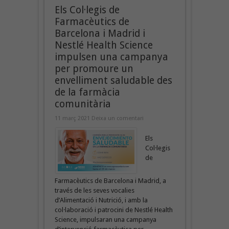
Els Col·legis de
Farmacèutics de
Barcelona i Madrid i
Nestlé Health Science
impulsen una campanya
per promoure un
envelliment saludable des
de la farmàcia
comunitària
11 març 2021
Deixa un comentari
Els
Col·legis
de
Farmacèutics de Barcelona i Madrid, a
través de les seves vocalies
d’Alimentació i Nutrició, i amb la
col·laboració i patrocini de Nestlé Health
Science, impulsaran una campanya