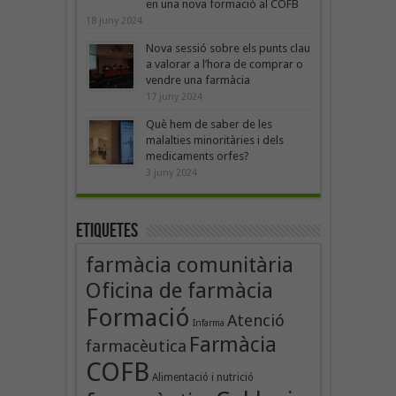
en una nova formació al COFB
18 juny 2024
Nova sessió sobre els punts clau
a valorar a l’hora de comprar o
vendre una farmàcia
17 juny 2024
Què hem de saber de les
malalties minoritàries i dels
medicaments orfes?
3 juny 2024
Etiquetes
farmàcia comunitària
Oficina de farmàcia
Formació
Atenció
Infarma
Farmàcia
farmacèutica
COFB
Alimentació i nutrició