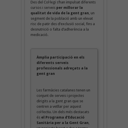
Des del Col·legi s’han impulsat diferents
cursos i serveis
per millorar la
qualitat de vida de la gent gran
, un
segment de la població amb un elevat
risc de patir des d’exclusió social, fins a
desnutrició o falta d’adherència a la
medicació.
Àmplia participació en els
diferents serveis
professionals adreçats a la
gent gran
Les farmàcies catalanes tenen un
conjunt de serveis i projectes
dirigits a la gent gran que se
centren a vetllar per aquest
col·lectiu. Un dels més destacats
és
el Programa d’Educació
Sanitària per a la Gent Gran
,