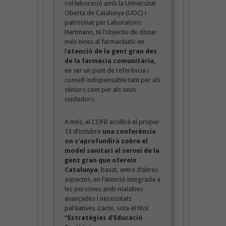
col·laboració amb la Universitat
Oberta de Catalunya (UOC) i
patrocinat per Laboratoris
Hartmann, té l’objectiu de donar
més eines al farmacèutic en
l’
atenció de la gent gran des
de la farmàcia comunitària,
en ser
un punt de referència i
consell indispensable tant per als
sèniors com per als seus
cuidadors.
A més, el COFB acollirà el proper
13 d’octubre
una conferència
on
s’aprofundirà sobre
el
model sanitari al servei de la
gent gran que ofereix
Catalunya
, basat, entre d’altres
aspectes, en l’atenció integrada a
les persones amb malalties
avançades i necessitats
pal·liatives. L’acte, sota el títol
“Estratègies d’Educació