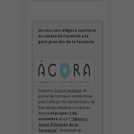
Un nou curs d’Àgora Sanitària
es centra en l’atenció a la
gent gran des de la farmàcia
Enguany,
Àgora Sanitària
, el
portal de formació
online
creat
pels Col·legis de Farmacèutics de
Barcelona i Madrid, posarà en
marxa
el proper 2 de
novembre
el curs
“Sèniors,
àrees d’interès de la
farmàcia”
.
Dissenyat en