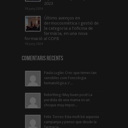
2023
18 juny 2024
Últims avenços en
dermocosmètica i gestió de
la categoria a l’oficina de
farmàcia, en una nova
formació al COFB
18 juny 2024
Comentaris Recents
Paula Luglin: Crec que temes tan
sensibles com l'oncologia
hematològica s'...
Rebirthing: Muy buen post! La
perdida de una mama es un
choque muy impor...
Felix Torres: Esta molt bé aquesta
campanya y penso que desde la
farmacia...