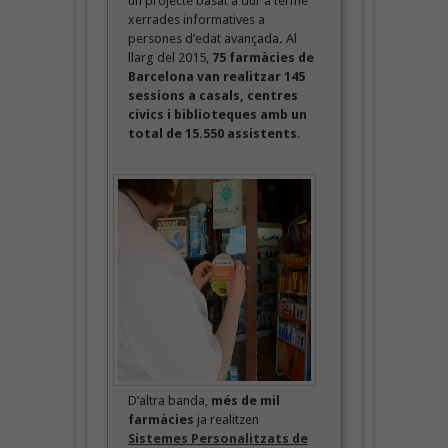
un projecte basat a dur a terme
xerrades informatives a
persones d’edat avançada
.
Al
llarg del 2015,
75 farmàcies de
Barcelona van realitzar 145
sessions a casals, centres
cívics i biblioteques amb un
total de 15.550 assistents
.
D’altra banda,
més de mil
farmàcies
ja realitzen
Sistemes Personalitzats de