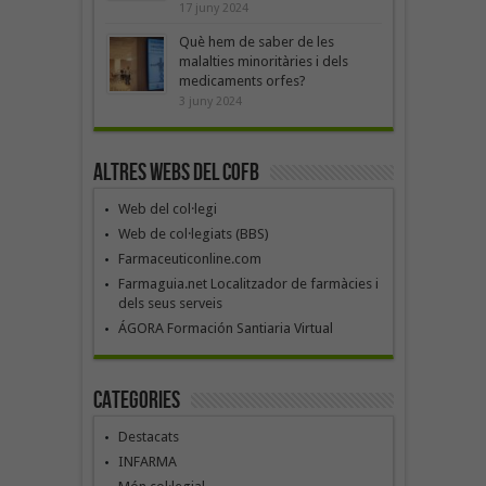
17 juny 2024
Què hem de saber de les
malalties minoritàries i dels
medicaments orfes?
3 juny 2024
Altres webs del COFB
Web del col·legi
Web de col·legiats (BBS)
Farmaceuticonline.com
Farmaguia.net Localitzador de farmàcies i
dels seus serveis
ÁGORA Formación Santiaria Virtual
Categories
Destacats
INFARMA