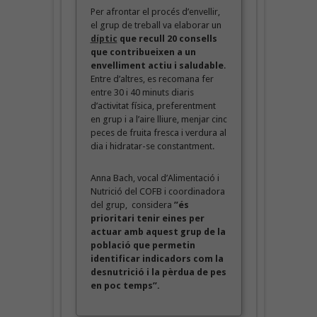
Per afrontar el procés d’envellir,
el grup de treball va elaborar un
díptic
que recull 20 consells
que contribueixen a un
envelliment actiu i saludable
.
Entre d’altres, es recomana fer
entre 30 i 40 minuts diaris
d’activitat física, preferentment
en grup i a l’aire lliure, menjar cinc
peces de fruita fresca i verdura al
dia i hidratar-se constantment.
Anna Bach, vocal d’Alimentació i
Nutrició del COFB i coordinadora
del grup, considera
”és
prioritari tenir eines per
actuar amb aquest grup de la
població que permetin
identificar indicadors com la
desnutrició i la pèrdua de pes
en poc temps”.