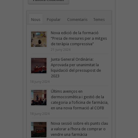
Nous
Popular
Comentaris
Temes
Nova edició de la formació
“Presa de mesures per a mitges
de teràpia compressiva”
21 juny 2024
Junta General Ordinària:
Aprovada per unanimitat la
liquidació del pressupost de
2023
18 juny 2024
Últims avenços en
dermocosmètica i gestió de la
categoria a l’oficina de farmàcia,
en una nova formació al COFB
18 juny 2024
Nova sessió sobre els punts clau
a valorar a l’hora de comprar o
vendre una farmàcia