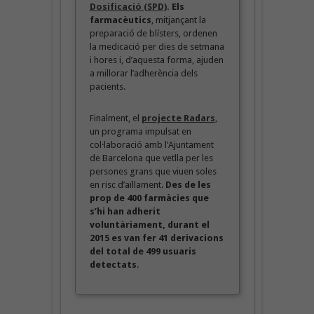
Dosificació (SPD)
. Els
farmacèutics
, mitjançant la
preparació de blísters, ordenen
la medicació per dies de setmana
i hores i, d’aquesta forma, ajuden
a millorar l’adherència dels
pacients.
Finalment, el
projecte Radars
,
un programa impulsat en
col·laboració amb l’Ajuntament
de Barcelona que vetlla per les
persones grans que viuen soles
en risc d’aïllament.
Des de les
prop de 400 farmàcies que
s’hi han adherit
voluntàriament, durant el
2015 es van fer 41 derivacions
del total de 499 usuaris
detectats
.