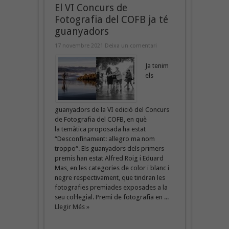
El VI Concurs de
Fotografia del COFB ja té
guanyadors
17 novembre 2021
Deixa un comentari
Ja tenim
els
guanyadors de la VI edició del Concurs
de Fotografia del COFB, en què
la temàtica proposada ha estat
“Desconfinament: allegro ma nom
troppo“. Els guanyadors dels primers
premis han estat Alfred Roig i Eduard
Mas, en les categories de color i blanc i
negre respectivament, que tindran les
fotografies premiades exposades a la
seu col·legial. Premi de fotografia en ...
Llegir Més »