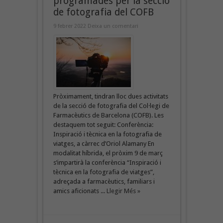
programades per la secció
de fotografia del COFB
9 febrer 2022
Deixa un comentari
Pròximament, tindran lloc dues activitats
de la secció de fotografia del Col·legi de
Farmacèutics de Barcelona (COFB). Les
destaquem tot seguit: Conferència:
Inspiració i tècnica en la fotografia de
viatges, a càrrec d’Oriol Alamany En
modalitat híbrida, el pròxim 9 de març
s’impartirà la conferència “Inspiració i
tècnica en la fotografia de viatges”,
adreçada a farmacèutics, familiars i
amics aficionats ...
Llegir Més »