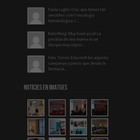
Paula Luglin: Crec que temes tan
sensibles com l'oncologia
hematològica s'...
Rebirthing: Muy buen post! La
perdida de una mama es un
choque muy impor...
Felix Torres: Esta molt bé aquesta
campanya y penso que desde la
farmacia...
Notícies en Imatges