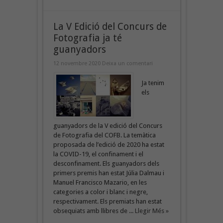
La V Edició del Concurs de
Fotografia ja té
guanyadors
12 novembre 2020
Deixa un comentari
Ja tenim
els
guanyadors de la V edició del Concurs
de Fotografia del COFB. La temàtica
proposada de l’edició de 2020 ha estat
la COVID-19, el confinament i el
desconfinament. Els guanyadors dels
primers premis han estat Júlia Dalmau i
Manuel Francisco Mazario, en les
categories a color i blanc i negre,
respectivament. Els premiats han estat
obsequiats amb llibres de ...
Llegir Més »