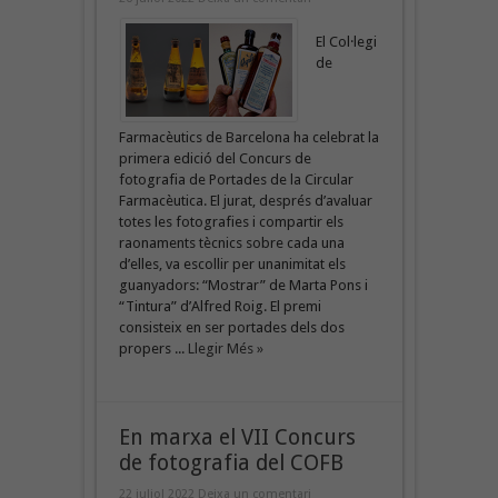
El Col·legi
de
Farmacèutics de Barcelona ha celebrat la
primera edició del Concurs de
fotografia de Portades de la Circular
Farmacèutica. El jurat, després d’avaluar
totes les fotografies i compartir els
raonaments tècnics sobre cada una
d’elles, va escollir per unanimitat els
guanyadors: “Mostrar” de Marta Pons i
“Tintura” d’Alfred Roig. El premi
consisteix en ser portades dels dos
propers ...
Llegir Més »
En marxa el VII Concurs
de fotografia del COFB
22 juliol 2022
Deixa un comentari