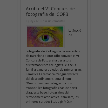
Arriba el VI Concurs de
fotografia del COFB
3 juny 2021
Deixa un comentari
La Secció
de
Fotografia del Col·legi de Farmacèutics
de Barcelona (FotoCofb) convoca el VI
Concurs de Fotografia per a tots
els farmacèutics col·legiats i els seus
familiars, majors d’edat, de primer grau.
Temàtica La temàtica d’enguany tracta
del desconfinament, sota el nom
“Desconfinament, allegro ma non
troppo”, les fotografies han de partir
d’aquesta base: fotografies del
retrobament amb amics i familiars, les
primeres sortides i ...
Llegir Més »