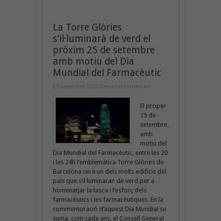
La Torre Glòries
s’il·luminarà de verd el
pròxim 25 de setembre
amb motiu del Dia
Mundial del Farmacèutic
23 setembre 2020
Deixa un comentari
El proper
25 de
setembre,
amb
motiu del
Dia Mundial del Farmacèutic, entre les 20
i les 24h l’emblemàtica Torre Glòries de
Barcelona serà un dels molts edificis del
país que s’il·luminaran de verd per a
homenatjar la tasca i l’esforç dels
farmacèutics i les farmacèutiques. En la
commemoració d’aquest Dia Mundial se
suma, com cada any, el Consell General