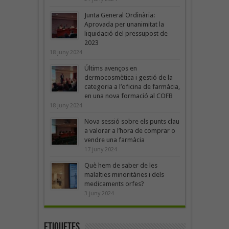
Junta General Ordinària:
Aprovada per unanimitat la
liquidació del pressupost de
2023
18 juny 2024
Últims avenços en
dermocosmètica i gestió de la
categoria a l’oficina de farmàcia,
en una nova formació al COFB
18 juny 2024
Nova sessió sobre els punts clau
a valorar a l’hora de comprar o
vendre una farmàcia
17 juny 2024
Què hem de saber de les
malalties minoritàries i dels
medicaments orfes?
3 juny 2024
Etiquetes