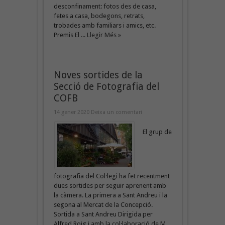
desconfinament: fotos des de casa,
fetes a casa, bodegons, retrats,
trobades amb familiars i amics, etc.
Premis El ...
Llegir Més »
Noves sortides de la
Secció de Fotografia del
COFB
14 gener 2020
Deixa un comentari
El grup de
fotografia del Col·legi ha fet recentment
dues sortides per seguir aprenent amb
la càmera. La primera a Sant Andreu i la
segona al Mercat de la Concepció.
Sortida a Sant Andreu Dirigida per
Alfred Roig i amb la col·laboració de M.