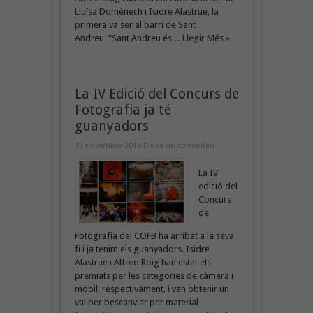
Lluïsa Domènech i Isidre Alastrue, la
primera va ser al barri de Sant
Andreu. “Sant Andreu és ...
Llegir Més »
La IV Edició del Concurs de
Fotografia ja té
guanyadors
13 novembre 2019
Deixa un comentari
La IV
edició del
Concurs
de
Fotografia del COFB ha arribat a la seva
fi i ja tenim els guanyadors. Isidre
Alastrue i Alfred Roig han estat els
premiats per les categories de càmera i
mòbil, respectivament, i van obtenir un
val per bescanviar per material