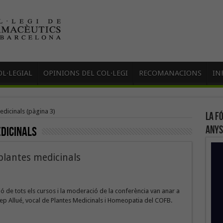
L·LEGIAL
OPINIONS DEL COL·LEGI
RECOMANACIONS
IN
edicinals
(pàgina 3)
La f
anys
dicinals
plantes medicinals
ó de tots els cursos i la moderació de la conferència van anar a
ep Allué, vocal de Plantes Medicinals i Homeopatia del COFB.