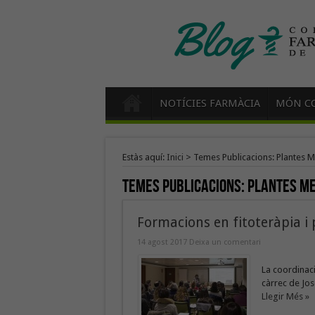
NOTÍCIES FARMÀCIA
MÓN CO
Estàs aquí:
Inici
>
Temes Publicacions: Plantes M
Temes Publicacions:
Plantes Me
Formacions en fitoteràpia i 
14 agost 2017
Deixa un comentari
La coordinaci
càrrec de Jos
Llegir Més »