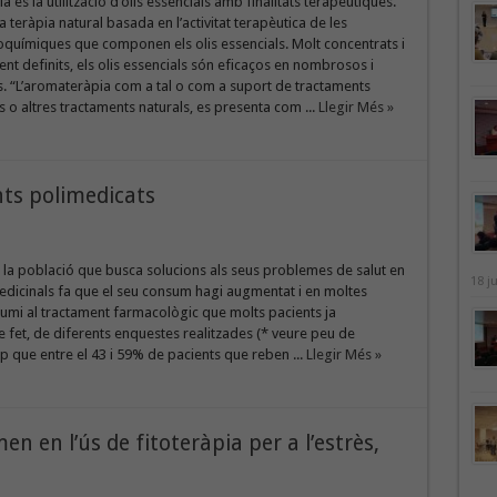
 és la utilització d’olis essencials amb finalitats terapèutiques.
a teràpia natural basada en l’activitat terapèutica de les
químiques que componen els olis essencials. Molt concentrats i
t definits, els olis essencials són eficaços en nombrosos i
. “L’aromateràpia com a tal o com a suport de tractaments
 o altres tractaments naturals, es presenta com ...
Llegir Més »
nts polimedicats
la població que busca solucions als seus problemes de salut en
18 j
edicinals fa que el seu consum hagi augmentat i en moltes
umi al tractament farmacològic que molts pacients ja
 fet, de diferents enquestes realitzades (* veure peu de
p que entre el 43 i 59% de pacients que reben ...
Llegir Més »
n en l’ús de fitoteràpia per a l’estrès,