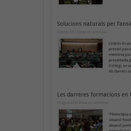
Solucions naturals per l’ansi
6 febrer 2017
Deixa un comentari
L’estrès és un
pressió psico
memòria pode
presentada pe
Col·legi, es v
els darrers es
Les darreres formacions en 
24 agost 2016
Deixa un comentari
“Fitoteràpia 
situació fisio
situació port
minerals per 