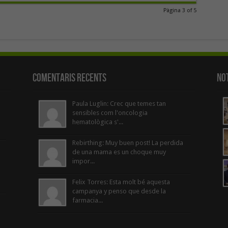
Pàgina 3 of 5
Comentaris Recents
Not
Paula Luglin: Crec que temes tan
sensibles com l'oncologia
hematològica s'...
Rebirthing: Muy buen post! La perdida
de una mama es un choque muy
impor...
Felix Torres: Esta molt bé aquesta
campanya y penso que desde la
farmacia...