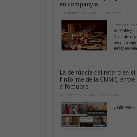
en companyia
24 desembre 2015
Deixa un comentari
Les vocalies 
del Col·legi 
Desembre, que
més… afegiríe
amics en cele
La denúncia del retard en el 
l’informe de la CNMC, entre 
a l’octubre
4 novembre 2015
Deixa un comentari
Llegir Més »