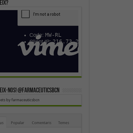
eix?
EIX-NOS! @farmaceuticsbcn
ets by farmaceuticsbcn
us
Popular
Comentaris
Temes