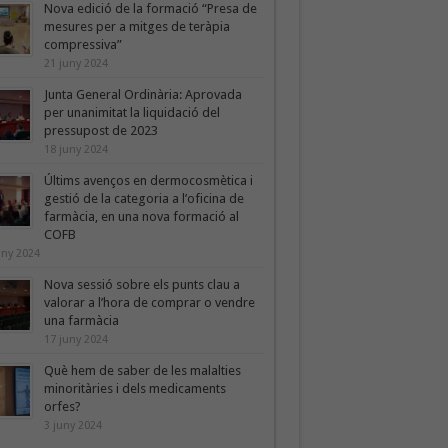
Nova edició de la formació “Presa de
mesures per a mitges de teràpia
compressiva”
21 juny 2024
Junta General Ordinària: Aprovada
per unanimitat la liquidació del
pressupost de 2023
18 juny 2024
Últims avenços en dermocosmètica i
gestió de la categoria a l’oficina de
farmàcia, en una nova formació al
COFB
uny 2024
Nova sessió sobre els punts clau a
valorar a l’hora de comprar o vendre
una farmàcia
17 juny 2024
Què hem de saber de les malalties
minoritàries i dels medicaments
orfes?
3 juny 2024