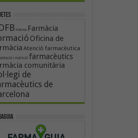
uetes
OFB
Farmàcia
Infarma
ormació
Oficina de
rmàcia
Atenció farmacèutica
farmacèutics
entació i nutrició
rmàcia comunitària
l·legi de
armacèutics de
arcelona
aguia