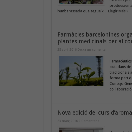
produeixen a
l’embarassada que segueix ...
Llegir Més »
Farmàcies barcelonines orga
plantes medicinals per al co
25 abril 2016
Deixa un comentari
Farmacèutics
ciutadans de
tradicionals 
forma part de
Consejo Gene
col·laboració
Nova edició del curs d’aroma
23 març 2016
2 Comentaris