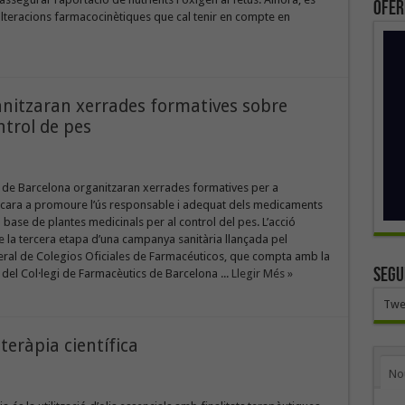
ofer
lteracions farmacocinètiques que cal tenir en compte en
nitzaran xerrades formatives sobre
ntrol de pes
 de Barcelona organitzaran xerrades formatives per a
 cara a promoure l’ús responsable i adequat dels medicaments
a base de plantes medicinals per al control del pes. L’acció
 la tercera etapa d’una campanya sanitària llançada pel
ral de Colegios Oficiales de Farmacéuticos, que compta amb la
SEGU
 del Col·legi de Farmacèutics de Barcelona ...
Llegir Més »
Twe
teràpia científica
No