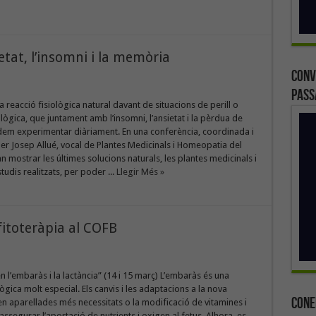
etat, l’insomni i la memòria
Conv
Pass
a reacció fisiològica natural davant de situacions de perill o
lògica, que juntament amb l’insomni, l’ansietat i la pèrdua de
m experimentar diàriament. En una conferència, coordinada i
r Josep Allué, vocal de Plantes Medicinals i Homeopatia del
an mostrar les últimes solucions naturals, les plantes medicinals i
tudis realitzats, per poder ...
Llegir Més »
fitoteràpia al COFB
en l’embaràs i la lactància” (14 i 15 març) L’embaràs és una
lògica molt especial. Els canvis i les adaptacions a la nova
Cone
en aparellades més necessitats o la modificació de vitamines i
assegurar l’aportació de nutrients i oxigen al fetus. Alhora, es