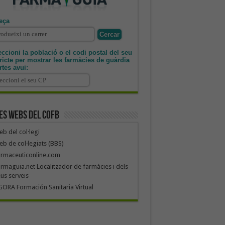
eça
ccioni la població o el codi postal del seu
tricte per mostrar les farmàcies de guàrdia
rtes avui:
es webs del COFB
b del col·legi
b de col·legiats (BBS)
armaceuticonline.com
rmaguia.net Localitzador de farmàcies i dels
us serveis
ORA Formación Sanitaria Virtual