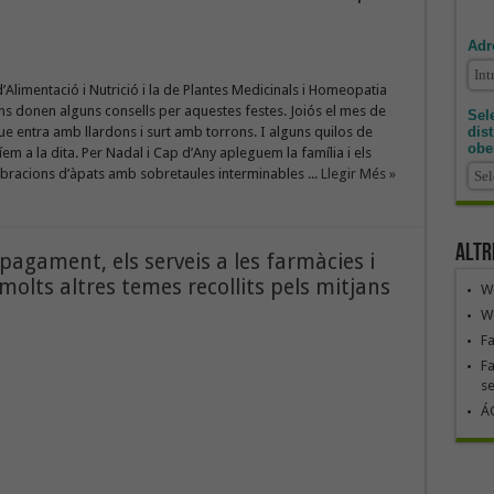
Adr
d’Alimentació i Nutrició i la de Plantes Medicinals i Homeopatia
ens donen alguns consells per aquestes festes. Joiós el mes de
Sele
dis
 entra amb llardons i surt amb torrons. I alguns quilos de
obe
m a la dita. Per Nadal i Cap d’Any apleguem la família i els
bracions d’àpats amb sobretaules interminables ...
Llegir Més »
Altr
pagament, els serveis a les farmàcies i
molts altres temes recollits pels mitjans
We
We
F
Fa
se
ÁG