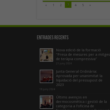
3
«
1
2
4
5
»
Entrades recents
Nova edició de la formació
“Presa de mesures per a mitges
de teràpia compressiva”
21 juny 2024
Junta General Ordinària:
Aprovada per unanimitat la
liquidació del pressupost de
2023
18 juny 2024
Últims avenços en
dermocosmètica i gestió de la
categoria a l’oficina de