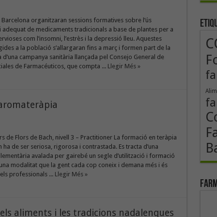
 Barcelona organitzaran sessions formatives sobre l’ús
Etiq
i adequat de medicaments tradicionals a base de plantes per a
ervioses com l’insomni, l’estrès i la depressió lleu. Aquestes
C
gides a la població s’allargaran fins a març i formen part de la
F
 d’una campanya sanitària llançada pel Consejo General de
iales de Farmacéuticos, que compta ...
Llegir Més »
fa
Alim
fa
i aromateràpia
Co
F
urs de Flors de Bach, nivell 3 – Practitioner La formació en teràpia
B
h ha de ser seriosa, rigorosa i contrastada. Es tracta d’una
ementària avalada per gairebé un segle d’utilització i formació
 una modalitat que la gent cada cop coneix i demana més i és
els professionals ...
Llegir Més »
Farm
ls aliments i les tradicions nadalenques