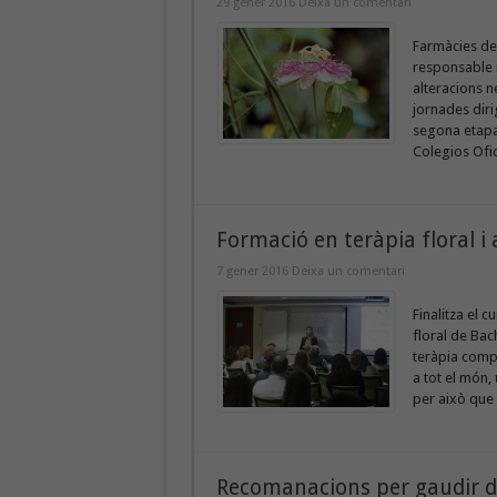
29 gener 2016
Deixa un comentari
Farmàcies de
responsable 
alteracions n
jornades diri
segona etapa
Colegios Ofic
Formació en teràpia floral 
7 gener 2016
Deixa un comentari
Finalitza el c
floral de Bac
teràpia compl
a tot el món,
per això que 
Recomanacions per gaudir de