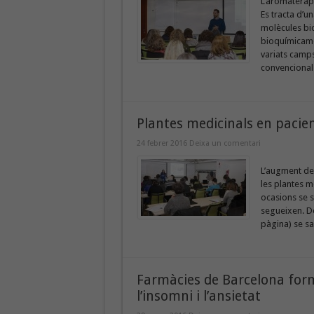
L’aromateràpia
Es tracta d’un
molècules bio
bioquímicamen
variats camps
convencionals
Plantes medicinals en pacie
24 febrer 2016
Deixa un comentari
L’augment de 
les plantes m
ocasions se s
segueixen. De
pàgina) se sa
Farmàcies de Barcelona forme
l’insomni i l’ansietat