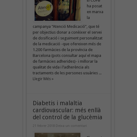
El COFB
ha posat
en marxa
la
campanya “Atenció Medicació”, que té
per objectius donar a conèixer el servei
de dosificació i seguiment personalitzat
de la medicació -que ofereixen més de
1.200 farmàcies de la província de
Barcelona (pots consultar aquí el mapa
de farmàcies adherides)- i millorar la
qualitat de vida i l’adherència als
tractaments de les persones usuàries ...
Llegir Més »
Diabetis i malaltia
cardiovascular: més enllà
del control de la glucèmia
21 febrer 2018
Deixa un comentari