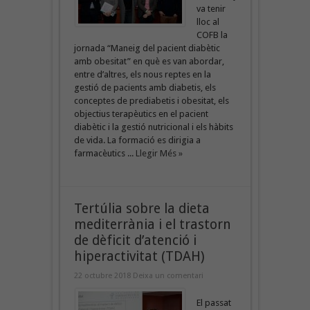
va tenir
lloc al
COFB la
jornada “Maneig del pacient diabètic
amb obesitat” en què es van abordar,
entre d’altres, els nous reptes en la
gestió de pacients amb diabetis, els
conceptes de prediabetis i obesitat, els
objectius terapèutics en el pacient
diabètic i la gestió nutricional i els hàbits
de vida. La formació es dirigia a
farmacèutics ...
Llegir Més »
Tertúlia sobre la dieta
mediterrània i el trastorn
de dèficit d’atenció i
hiperactivitat (TDAH)
22 octubre 2018
Deixa un comentari
El passat