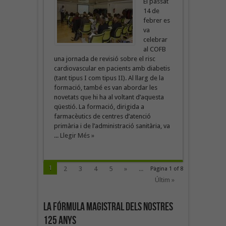
El passat
14 de
febrer es
va
celebrar
al COFB
una jornada de revisió sobre el risc
cardiovascular en pacients amb diabetis
(tant tipus I com tipus II). Al llarg de la
formació, també es van abordar les
novetats que hi ha al voltant d’aquesta
qüestió. La formació, dirigida a
farmacèutics de centres d’atenció
primària i de l’administració sanitària, va
...
Llegir Més »
1
2
3
4
5
»
...
Pàgina 1 of 8
Últim »
La fórmula magistral dels nostres
125 anys