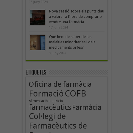
18 juny 2024
Nova sessió sobre els punts clau
a valorar a l’hora de comprar o
vendre una farmàcia
17 juny 2024
Què hem de saber de les
malalties minoritàries i dels
medicaments orfes?
3 juny 2024
Etiquetes
Oficina de farmàcia
COFB
Formació
Alimentació i nutrició
farmacèutics
Farmàcia
Col·legi de
Farmacèutics de