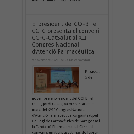
medicaments ...
Llegir Més »
El president del COFB i el
CCFC presenta el conveni
CCFC-CatSalut al XII
Congrés Nacional
d’Atenció Farmacèutica
9 novembre 2021
Deixa un comentari
El passat
5 de
novembre el president del COFB i el
CCFC, Jordi Casas, va presentar en el
marc del XVII Congrés Nacional
d’Atenció Farmacèutica -organitzat pel
Col·legi de Farmacèutics de Saragossa i
la Fundació Pharmaceutical Care– el
conveni signat el passat mes de febrer