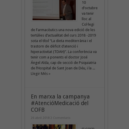
10
d’octubre
va tenir
lloc al
Col·legi
de Farmacèutics una nova edició de les
tertúlies d’actualitat del curs 2018 -2019
sota el títol “La dieta mediterrània i el
trastorn de dèficit d’atenció i
hiperactivitat (TDAH)”. La conferència va
tenir com a ponents el doctor José
Ángel Alda, cap de secció de Psiquiatria
de l’Hospital de Sant Joan de Déu, i la ...
Llegir Més »
En marxa la campanya
#AtencióMedicació del
COFB
26 abril 2018
2 Comentaris