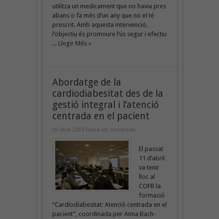
utilitza un medicament que no havia pres
abans o fa més d’un any que no el té
prescrit. Amb aquesta intervenció,
l’objectiu és promoure l’ús segur i efectiu
...
Llegir Més »
Abordatge de la
cardiodiabesitat des de la
gestió integral i l’atenció
centrada en el pacient
30 abril 2019
Deixa un comentari
El passat
11 d’abril
va tenir
lloc al
COFB la
formació
“Cardiodiabesitat: Atenció centrada en el
pacient”, coordinada per Anna Bach-