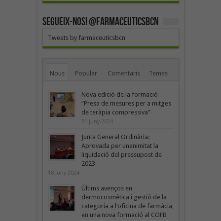
SEGUEIX-NOS! @farmaceuticsbcn
Tweets by farmaceuticsbcn
Nous
Popular
Comentaris
Temes
Nova edició de la formació
“Presa de mesures per a mitges
de teràpia compressiva”
21 juny 2024
Junta General Ordinària:
Aprovada per unanimitat la
liquidació del pressupost de
2023
18 juny 2024
Últims avenços en
dermocosmètica i gestió de la
categoria a l’oficina de farmàcia,
en una nova formació al COFB