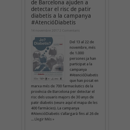
de Barcelona ajuden a
detectar el risc de patir
diabetis a la campanya
#AtencióDiabetis
14 novembre 2017
2 Comentaris
Del 13 al 22 de
novembre, més
de 1.000
persones ja han
participat a la
campanya
#AtencióDiabetis
que han posat en
marxa més de 700 farmacèutics de la
província de Barcelona per detectar el
risc dels usuaris majors de 30 anys de
patir diabetis (veure aquí el mapa de les
400 farmàcies). La campanya
#AtencióDiabetis s’allargarà fins al 26 de
...
Llegir Més »