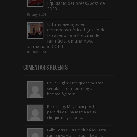
liquidació del pressupost de
2023
18 juny 2024
Últims avenços en
dermocosmètica i gestió de
la categoria a l’oficina de
farmàcia, en una nova
formació al COFB
18 juny 2024
Comentaris Recents
Paula Luglin: Crec que temes tan
sensibles com l'oncologia
hematològica s'...
Rebirthing: Muy buen post! La
perdida de una mama es un
choque muy impor...
Felix Torres: Esta molt bé aquesta
campanya y penso que desde la