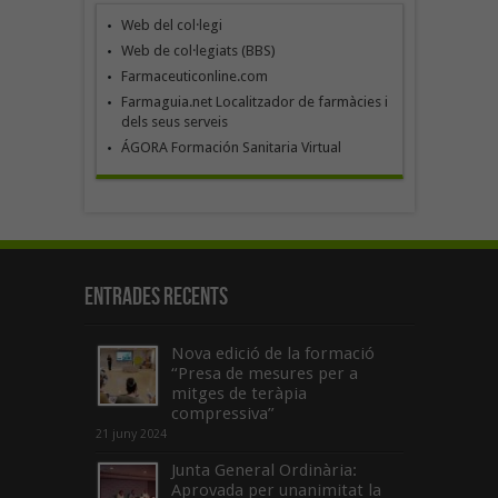
Web del col·legi
Web de col·legiats (BBS)
Farmaceuticonline.com
Farmaguia.net Localitzador de farmàcies i
dels seus serveis
ÁGORA Formación Sanitaria Virtual
Entrades recents
Nova edició de la formació
“Presa de mesures per a
mitges de teràpia
compressiva”
21 juny 2024
Junta General Ordinària:
Aprovada per unanimitat la