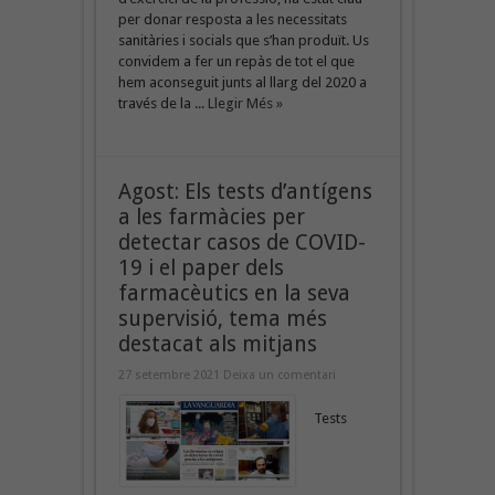
per donar resposta a les necessitats
sanitàries i socials que s’han produït. Us
convidem a fer un repàs de tot el que
hem aconseguit junts al llarg del 2020 a
través de la ...
Llegir Més »
Agost: Els tests d’antígens
a les farmàcies per
detectar casos de COVID-
19 i el paper dels
farmacèutics en la seva
supervisió, tema més
destacat als mitjans
27 setembre 2021
Deixa un comentari
Tests