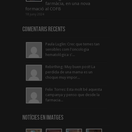
farmàcia, en una nova
formació al COFB
18 juny 2024
Comentaris Recents
Paula Luglin: Crec que temes tan
sensibles com l'oncologia
hematològica s'...
Rebirthing: Muy buen post! La
perdida de una mama es un
choque muy impor...
Felix Torres: Esta molt bé aquesta
campanya y penso que desde la
farmacia...
Notícies en Imatges