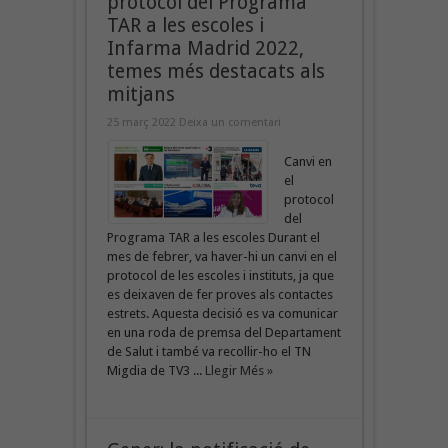
protocol del Programa
TAR a les escoles i
Infarma Madrid 2022,
temes més destacats als
mitjans
25 març 2022
Deixa un comentari
Canvi en
el
protocol
del
Programa TAR a les escoles Durant el
mes de febrer, va haver-hi un canvi en el
protocol de les escoles i instituts, ja que
es deixaven de fer proves als contactes
estrets. Aquesta decisió es va comunicar
en una roda de premsa del Departament
de Salut i també va recollir-ho el TN
Migdia de TV3 ...
Llegir Més »