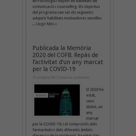
en Psicologia i expert en habilitats de
comunicació i counselling. Els objectius
del programa van ser els següents:
adquirir habilitats motivadores senzilles
...
Llegir Més »
Publicada la Memòria
2020 del COFB. Repàs de
l’activitat d’un any marcat
per la COVID-19
15 octubre 2021
Deixa un comentari
El 2020 ha
estat,
sens
dubte, un
any
marcat
per la COVID-19, i el compromís dels
farmacèutics dels diferents àmbits
d’exercici de la professió, ha estat clau