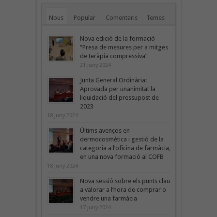
Nous
Popular
Comentaris
Temes
Nova edició de la formació
“Presa de mesures per a mitges
de teràpia compressiva”
21 juny 2024
Junta General Ordinària:
Aprovada per unanimitat la
liquidació del pressupost de
2023
18 juny 2024
Últims avenços en
dermocosmètica i gestió de la
categoria a l’oficina de farmàcia,
en una nova formació al COFB
18 juny 2024
Nova sessió sobre els punts clau
a valorar a l’hora de comprar o
vendre una farmàcia
17 juny 2024