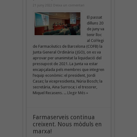
21 juny 2022
Deixa un comentari
El passat
dilluns 20
de juny va
tenir lloc
al Col·legi
de Farmacèutics de Barcelona (COFB) la
Junta General Ordinària (JGO), on es va
aprovar per unanimitat la liquidació del
pressupost de 2021. La Junta va estar
encapçalada pels membres que integren
l’equip econòmic: el president, Jordi
Casas; la vicepresidenta, Núria Bosch; la
secretària, Aina Surroca; i el tresorer,
Miquel Recasens. ...
Llegir Més »
Farmaserveis continua
creixent. Nous mòduls en
marxa!