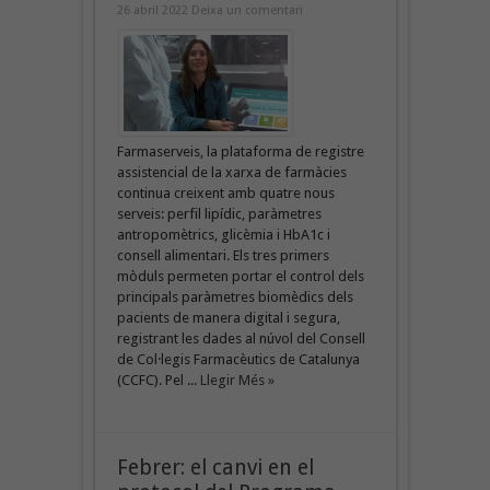
26 abril 2022
Deixa un comentari
Farmaserveis, la plataforma de registre
assistencial de la xarxa de farmàcies
continua creixent amb quatre nous
serveis: perfil lipídic, paràmetres
antropomètrics, glicèmia i HbA1c i
consell alimentari. Els tres primers
mòduls permeten portar el control dels
principals paràmetres biomèdics dels
pacients de manera digital i segura,
registrant les dades al núvol del Consell
de Col·legis Farmacèutics de Catalunya
(CCFC). Pel ...
Llegir Més »
Febrer: el canvi en el