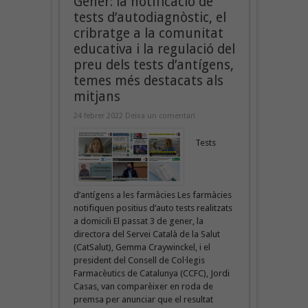
Gener: la notificació de
tests d’autodiagnòstic, el
cribratge a la comunitat
educativa i la regulació del
preu dels tests d’antígens,
temes més destacats als
mitjans
24 febrer 2022
Deixa un comentari
Tests
d’antígens a les farmàcies Les farmàcies
notifiquen positius d’auto tests realitzats
a domicili El passat 3 de gener, la
directora del Servei Català de la Salut
(CatSalut), Gemma Craywinckel, i el
president del Consell de Col·legis
Farmacèutics de Catalunya (CCFC), Jordi
Casas, van comparèixer en roda de
premsa per anunciar que el resultat