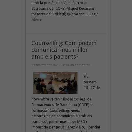
amb la presència d’Aina Surroca,
secretària del COFB; Miquel Recasens,
tresorer del Col·legi, que va ser ...
Llegir
Més »
Counselling: Com podem
comunicar-nos millor
amb els pacients?
24 novembre 2021
Deixa un comentari
Els
passats
16 i 17 de
novembre va tenir lloc al Col·legi de
Farmacèutics de Barcelona (COFB) la
formació “Counselling, eines i
estratègies de comunicació amb els
pacients”, patrocinada per MSD i
impartida per Jesús Pérez Viejo, llicenciat