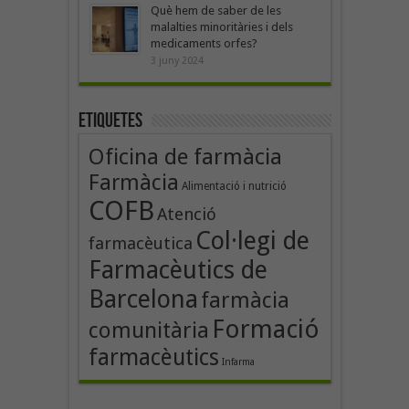
Què hem de saber de les
malalties minoritàries i dels
medicaments orfes?
3 juny 2024
Etiquetes
Oficina de farmàcia
Farmàcia
Alimentació i nutrició
COFB
Atenció
Col·legi de
farmacèutica
Farmacèutics de
Barcelona
farmàcia
Formació
comunitària
farmacèutics
Infarma