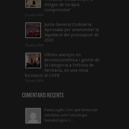
mitges de teràpia
compressiva”
21 juny 2024
Junta General Ordinària:
Aprovada per unanimitat la
liquidació del pressupost de
2023
18 juny 2024
Últims avenços en
dermocosmètica i gestió de
la categoria a l’oficina de
farmàcia, en una nova
formació al COFB
18 juny 2024
Comentaris Recents
Paula Luglin: Crec que temes tan
sensibles com l'oncologia
hematològica s'...