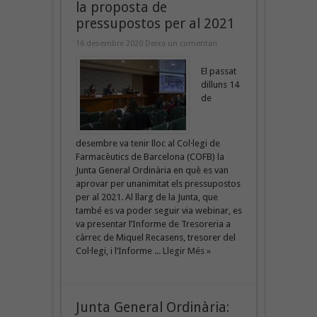
la proposta de
pressupostos per al 2021
16 desembre 2020
Deixa un comentari
El passat
dilluns 14
de
desembre va tenir lloc al Col·legi de
Farmacèutics de Barcelona (COFB) la
Junta General Ordinària en què es van
aprovar per unanimitat els pressupostos
per al 2021. Al llarg de la Junta, que
també es va poder seguir via webinar, es
va presentar l’Informe de Tresoreria a
càrrec de Miquel Recasens, tresorer del
Col·legi, i l’Informe ...
Llegir Més »
Junta General Ordinària: