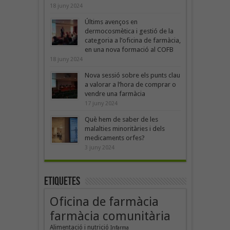
18 juny 2024
Últims avenços en
dermocosmètica i gestió de la
categoria a l’oficina de farmàcia,
en una nova formació al COFB
18 juny 2024
Nova sessió sobre els punts clau
a valorar a l’hora de comprar o
vendre una farmàcia
17 juny 2024
Què hem de saber de les
malalties minoritàries i dels
medicaments orfes?
3 juny 2024
Etiquetes
Oficina de farmàcia
farmàcia comunitària
Alimentació i nutrició
Infarma