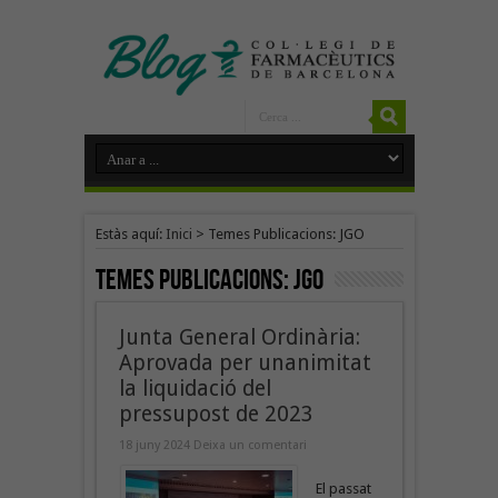
Estàs aquí:
Inici
>
Temes Publicacions: JGO
Temes Publicacions:
JGO
Junta General Ordinària:
Aprovada per unanimitat
la liquidació del
pressupost de 2023
18 juny 2024
Deixa un comentari
El passat