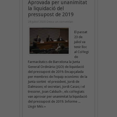
Aprovada per unanimitat
la liquidació del
pressupost de 2019
28 juliol 2020
Deixa un comentari
El passat
23 de
juliol va
tenir lloc
al Col·legi
de
Farmacèutics de Barcelona la Junta
General Ordinària (JGO) de liquidació
del pressupost de 2019. Encapçalada
per membres de l’equip econòmic de la
Junta sortint -el president, Jordi de
Dalmases; el secretari, Jordi Casas; i el
tresorer, Joan Calduch-, els col·legiats
van aprovar per unanimitat la liquidació
del pressupost de 2019. Informe ...
Llegir Més »