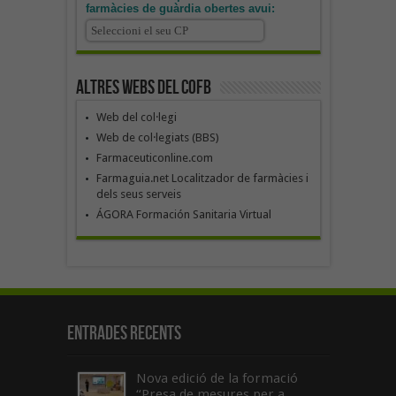
farmàcies de guàrdia obertes avui:
Altres webs del COFB
Web del col·legi
Web de col·legiats (BBS)
Farmaceuticonline.com
Farmaguia.net Localitzador de farmàcies i
dels seus serveis
ÁGORA Formación Sanitaria Virtual
Entrades recents
Nova edició de la formació
“Presa de mesures per a