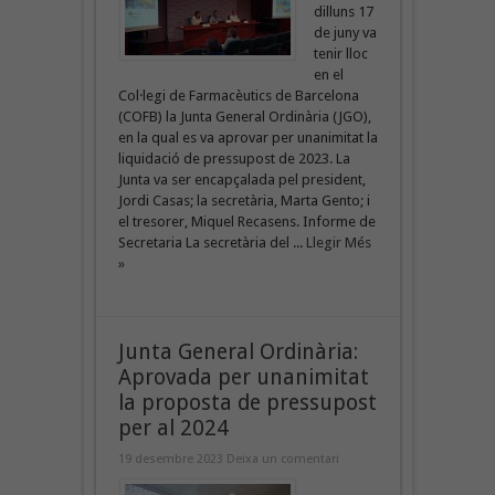
dilluns 17
de juny va
tenir lloc
en el
Col·legi de Farmacèutics de Barcelona
(COFB) la Junta General Ordinària (JGO),
en la qual es va aprovar per unanimitat la
liquidació de pressupost de 2023. La
Junta va ser encapçalada pel president,
Jordi Casas; la secretària, Marta Gento; i
el tresorer, Miquel Recasens. Informe de
Secretaria La secretària del ...
Llegir Més
»
Junta General Ordinària:
Aprovada per unanimitat
la proposta de pressupost
per al 2024
19 desembre 2023
Deixa un comentari