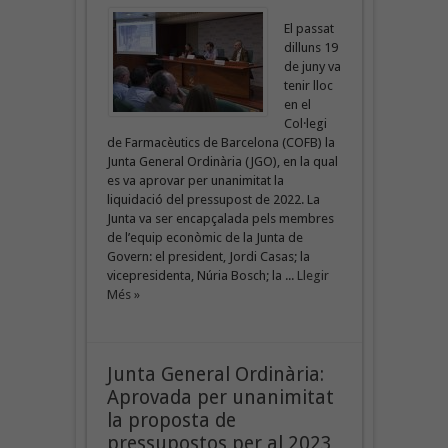
El passat
dilluns 19
de juny va
tenir lloc
en el
Col·legi
de Farmacèutics de Barcelona (COFB) la
Junta General Ordinària (JGO), en la qual
es va aprovar per unanimitat la
liquidació del pressupost de 2022. La
Junta va ser encapçalada pels membres
de l’equip econòmic de la Junta de
Govern: el president, Jordi Casas; la
vicepresidenta, Núria Bosch; la ...
Llegir
Més »
Junta General Ordinària:
Aprovada per unanimitat
la proposta de
pressupostos per al 2023