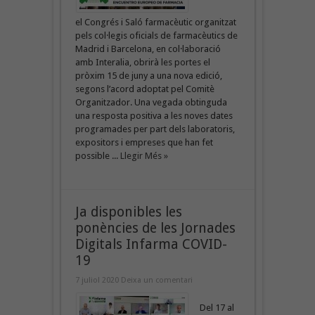
el Congrés i Saló farmacèutic organitzat
pels col·legis oficials de farmacèutics de
Madrid i Barcelona, en col·laboració
amb Interalia, obrirà les portes el
pròxim 15 de juny a una nova edició,
segons l’acord adoptat pel Comitè
Organitzador. Una vegada obtinguda
una resposta positiva a les noves dates
programades per part dels laboratoris,
expositors i empreses que han fet
possible ...
Llegir Més »
Ja disponibles les
ponències de les Jornades
Digitals Infarma COVID-
19
7 juliol 2020
Deixa un comentari
Del 17 al