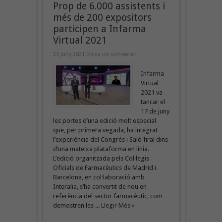
Prop de 6.000 assistents i
més de 200 expositors
participen a Infarma
Virtual 2021
25 juny 2021
Deixa un comentari
Infarma
Virtual
2021 va
tancar el
17 de juny
les portes d’una edició molt especial
que, per primera vegada, ha integrat
l’experiència del Congrés i Saló firal dins
d’una mateixa plataforma en línia.
L’edició organitzada pels Col·legis
Oficials de Farmacèutics de Madrid i
Barcelona, en col·laboració amb
Interalia, s’ha convertit de nou en
referència del sector farmacèutic, com
demostren les ...
Llegir Més »