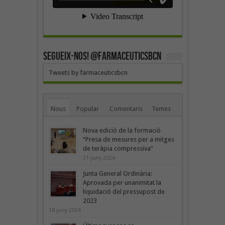
SEGUEIX-NOS! @farmaceuticsbcn
Tweets by farmaceuticsbcn
Nous
Popular
Comentaris
Temes
Nova edició de la formació
“Presa de mesures per a mitges
de teràpia compressiva”
21 juny 2024
Junta General Ordinària:
Aprovada per unanimitat la
liquidació del pressupost de
2023
18 juny 2024