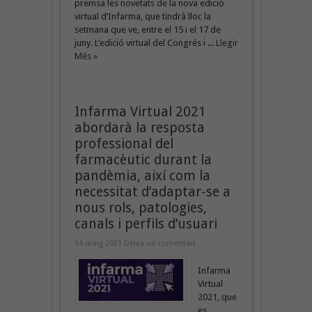
premsa les novetats de la nova edició
virtual d’Infarma, que tindrà lloc la
setmana que ve, entre el 15 i el 17 de
juny. L’edició virtual del Congrés i ...
Llegir
Més »
Infarma Virtual 2021
abordarà la resposta
professional del
farmacèutic durant la
pandèmia, així com la
necessitat d’adaptar-se a
nous rols, patologies,
canals i perfils d’usuari
14 maig 2021
Deixa un comentari
Infarma
Virtual
2021, que
es