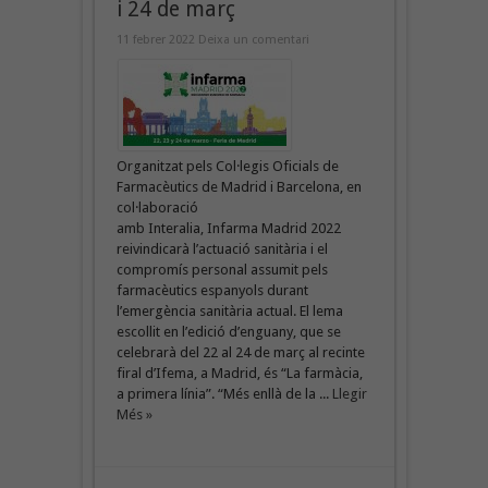
i 24 de març
11 febrer 2022
Deixa un comentari
Organitzat pels Col·legis Oficials de
Farmacèutics de Madrid i Barcelona, ​​en
col·laboració
amb Interalia, Infarma Madrid 2022
reivindicarà l’actuació sanitària i el
compromís personal assumit pels
farmacèutics espanyols durant
l’emergència sanitària actual. El lema
escollit en l’edició d’enguany, que se
celebrarà del 22 al 24 de març al recinte
firal d’Ifema, a Madrid, és “La farmàcia,
a primera línia”. “Més enllà de la ...
Llegir
Més »