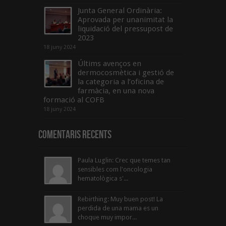
Junta General Ordinària:
Aprovada per unanimitat la
liquidació del pressupost de
2023
18 juny 2024
Últims avenços en
dermocosmètica i gestió de
la categoria a l’oficina de
farmàcia, en una nova
formació al COFB
18 juny 2024
Comentaris Recents
Paula Luglin: Crec que temes tan
sensibles com l'oncologia
hematològica s'...
Rebirthing: Muy buen post! La
perdida de una mama es un
choque muy impor...