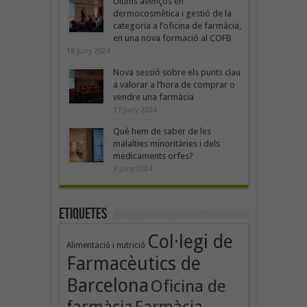
Últims avenços en
dermocosmètica i gestió de la
categoria a l’oficina de farmàcia,
en una nova formació al COFB
18 juny 2024
Nova sessió sobre els punts clau
a valorar a l’hora de comprar o
vendre una farmàcia
17 juny 2024
Què hem de saber de les
malalties minoritàries i dels
medicaments orfes?
3 juny 2024
Etiquetes
Col·legi de
Alimentació i nutrició
Farmacèutics de
Barcelona
Oficina de
farmàcia
Farmàcia