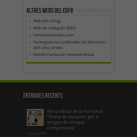
Altres webs del COFB
Web del col·legi
Web de col·legiats (BBS)
Farmaceuticonline.com
Farmaguia.net Localitzador de farmàcies i
dels seus serveis
ÁGORA Formación Sanitaria Virtual
Entrades recents
Nova edició de la formació
“Presa de mesures per a
mitges de teràpia
compressiva”
21 juny 2024