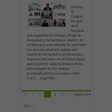
Infarma,
el
Congrés
Europeu
de la
Farmàcia
que organitzen els col·legis oficials de
farmacèutics de Barcelona i Madrid, en
col·laboració amb Interalia, ha estat fidel
a la seva cita anual una vegada més
reunint els farmacèutics, professionals i
empreses del sector en un format digital
que ha permès salvar la distància física
imposada per la crisi sanitària
provocada pel nou coronavirus SARS-
CoV-2. ...
Llegir Més »
3
«
1
2
4
5
»
Pàgina 3 of 8
...
Últim »