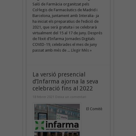
Saló de Farmàcia organitzat pels
Col·legis de Farmacèutics de Madrid i
Barcelona, juntament amb Interalia- ja
ha iniciat els preparatius de l’edició de
2021, que serà gratuïta i se celebrarà
virtualment del 15 al 17 de juny. Després
de l’èxit d’Infarma Jornades Digitals
COVID-19, celebrades el mes de juny
passat amb més de ...
Llegir Més »
La versió presencial
d’Infarma ajorna la seva
celebració fins al 2022
18 febrer 2021
Deixa un comentari
El Comitè