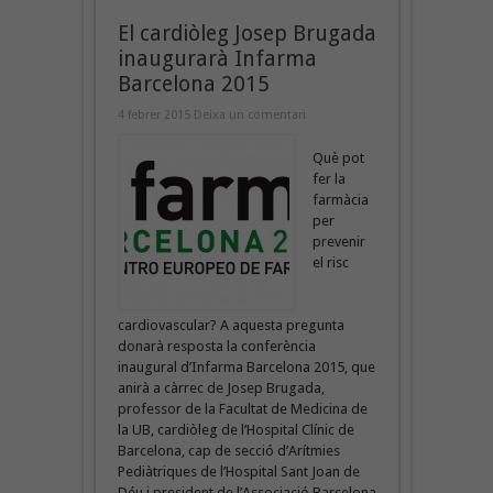
El cardiòleg Josep Brugada
inaugurarà Infarma
Barcelona 2015
4 febrer 2015
Deixa un comentari
Què pot
fer la
farmàcia
per
prevenir
el risc
cardiovascular? A aquesta pregunta
donarà resposta la conferència
inaugural d’Infarma Barcelona 2015, que
anirà a càrrec de Josep Brugada,
professor de la Facultat de Medicina de
la UB, cardiòleg de l’Hospital Clínic de
Barcelona, cap de secció d’Arítmies
Pediàtriques de l’Hospital Sant Joan de
Déu i president de l’Associació Barcelona