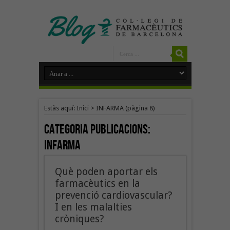
Estàs aquí:
Inici
>
INFARMA
(pàgina 8)
Categoria Publicacions:
INFARMA
Què poden aportar els
farmacèutics en la
prevenció cardiovascular?
I en les malalties
cròniques?