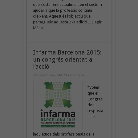
què s’està fent actualment en el sector i
ajudar a què la professió continuï
creixent. Aquest és l’objectiu que
persegueix aquesta 27a edició ...
Llegir
Més »
Infarma Barcelona 2015:
un congrés orientat a
l’acció
25 novembre 2014
2 Comentaris
“Volem
que el
Congrés
doni
resposta
a les
inquietuds dels professionals de la