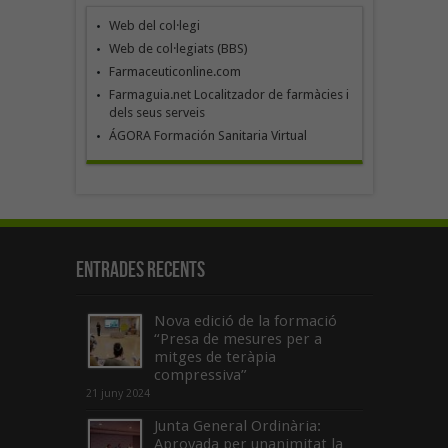
Web del col·legi
Web de col·legiats (BBS)
Farmaceuticonline.com
Farmaguia.net Localitzador de farmàcies i
dels seus serveis
ÁGORA Formación Sanitaria Virtual
Entrades recents
Nova edició de la formació
“Presa de mesures per a
mitges de teràpia
compressiva”
21 juny 2024
Junta General Ordinària:
Aprovada per unanimitat la