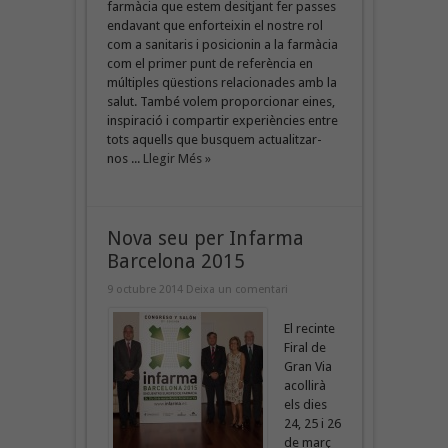
farmàcia que estem desitjant fer passes
endavant que enforteixin el nostre rol
com a sanitaris i posicionin a la farmàcia
com el primer punt de referència en
múltiples qüestions relacionades amb la
salut. També volem proporcionar eines,
inspiració i compartir experiències entre
tots aquells que busquem actualitzar-
nos ...
Llegir Més »
Nova seu per Infarma
Barcelona 2015
9 octubre 2014
Deixa un comentari
El recinte
Firal de
Gran Via
acollirà
els dies
24, 25 i 26
de març