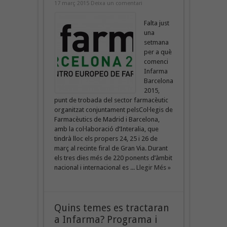
17 març 2015
Deixa un comentari
Falta just
una
setmana
per a què
comenci
Infarma
Barcelona
2015,
punt de trobada del sector farmacèutic
organitzat conjuntament pelsCol·legis de
Farmacèutics de Madrid i Barcelona,
amb la col·laboració d’Interalia, que
tindrà lloc els propers 24, 25 i 26 de
març al recinte firal de Gran Via. Durant
els tres dies més de 220 ponents d’àmbit
nacional i internacional es ...
Llegir Més »
Quins temes es tractaran
a Infarma? Programa i