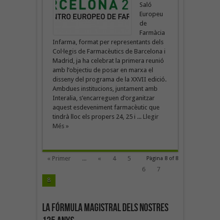
Saló
Europeu
de
Farmàcia
Infarma, format per representants dels
Col·legis de Farmacèutics de Barcelona i
Madrid, ja ha celebrat la primera reunió
amb l’objectiu de posar en marxa el
disseny del programa de la XXVII edició.
Ambdues institucions, juntament amb
Interalia, s’encarreguen d’organitzar
aquest esdeveniment farmacèutic que
tindrà lloc els propers 24, 25 i ...
Llegir
Més »
« Primer
...
«
4
5
Pàgina 8 of 8
6
7
8
La fórmula magistral dels nostres