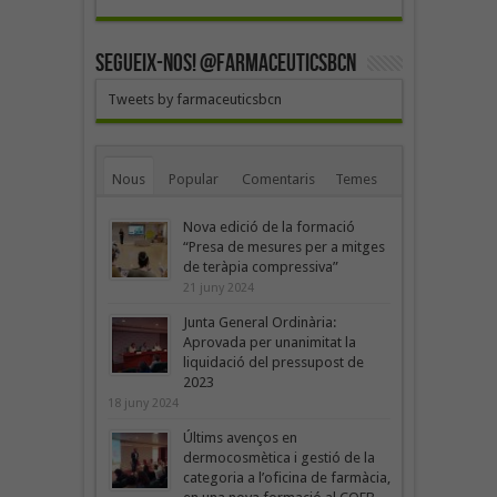
SEGUEIX-NOS! @farmaceuticsbcn
Tweets by farmaceuticsbcn
Nous
Popular
Comentaris
Temes
Nova edició de la formació
“Presa de mesures per a mitges
de teràpia compressiva”
21 juny 2024
Junta General Ordinària:
Aprovada per unanimitat la
liquidació del pressupost de
2023
18 juny 2024
Últims avenços en
dermocosmètica i gestió de la
categoria a l’oficina de farmàcia,