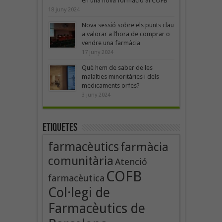
en una nova formació al COFB
18 juny 2024
Nova sessió sobre els punts clau
a valorar a l’hora de comprar o
vendre una farmàcia
17 juny 2024
Què hem de saber de les
malalties minoritàries i dels
medicaments orfes?
3 juny 2024
Etiquetes
farmacèutics
farmàcia
comunitària
Atenció
COFB
farmacèutica
Col·legi de
Farmacèutics de