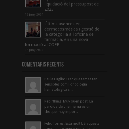
liquidació del pressupost de
2023
18 juny 2024
Últims avenços en
dermocosmètica i gestió de
la categoria a l’oficina de
farmàcia, en una nova
formació al COFB
18 juny 2024
Comentaris Recents
Paula Luglin: Crec que temes tan
sensibles com l'oncologia
hematològica s'...
Rebirthing: Muy buen post! La
perdida de una mama es un
choque muy impor...
Felix Torres: Esta molt bé aquesta
campanya y penso que desde la