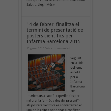
Salut. ...
Llegir Més »
14 de febrer: finalitza el
termini de presentació de
pòsters científics per
Infarma Barcelona 2015
13 gener 2015
Deixa un comentari
Seguint
en la línia
del lema
escollit
per a
Infarma
Barcelona
2015
–“Orientats a l’acció. Experiències per
millorar la farmàcia des del present”–
els pòsters científics es converteixen en
una de les eines per donar a conèixer