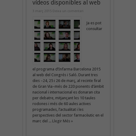
vídeos disponibles al web
3 març 2015
Deixa un comentari
Ja es pot
consultar
el programa d’Infarma Barcelona 2015
al web del Congrés i Saló. Durant tres
dies –24, 25 i 26 de març, al recinte firal
de Gran Via–més de 220 ponents d’àmbit
nacional i internacional es donaran cita
per debatre, mitjançant les 10 taules
rodones i més de 60 aules actives
programades, l’actualitat i les
perspectives del sector farmacèutic en el
marc del ...
Llegir Més »