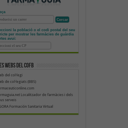
eça
ccioni la població o el codi postal del seu
tricte per mostrar les farmàcies de guàrdia
rtes avui:
es webs del COFB
b del col·legi
b de col·legiats (BBS)
armaceuticonline.com
rmaguia.net Localitzador de farmàcies i dels
us serveis
ORA Formación Sanitaria Virtual