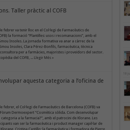
ons. Taller pràctic al COFB
 febrer va tenir lloc en el Col·legi de Farmacèutics de
FB) la formació “Plantilles: usos i recomanacions”, amb el
Smou Insoles. La jornada formativa va anar a càrrec de la
Smou Insoles, Clara Pérez-Bonfils, farmacèutica, tècnica
 consultora per a farmàcies, majoristes i proveïdors del sector.
topèdia del COFB, ...
Llegir Més »
18 j
volupar aquesta categoria a l’oficina de
de febrer, el Col·legi de Farmacèutics de Barcelona (COFB) va
l Fòrum Dermoexpert “Cosmètica sòlida. Com desenvolupar
categoria a la farmacia?”, amb el patrocini de Klorane. Les
cipants van ser la farmacèutica i product manager capil·lar de
Klorane, Cristina Castillo; la farmacèutica i formadora de Pierre