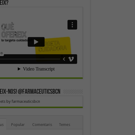
eix?
EIX-NOS! @farmaceuticsbcn
ets by farmaceuticsbcn
us
Popular
Comentaris
Temes