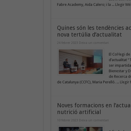
Fabre Academy, Aida Calero; i la ...
Llegir Mé
Quines són les tendències a
nova tertúlia d’actualitat
24 febrer 2023
Deixa un comentari
El Col·legi d
d’actualitat 
ser impartida
Bienestar y D
de Recerca de
de Catalunya (CCFC), Maria Perelló. ...
Llegir
Noves formacions en l’actu
nutrició artificial
10 febrer 2023
Deixa un comentari