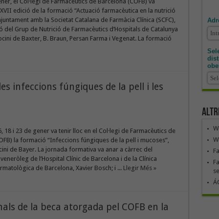
ener, el Col·legi de Farmacèutics de Barcelona (COFB) va
 XVII edició de la formació “Actuació farmacèutica en la nutrició
conjuntament amb la Societat Catalana de Farmàcia Clínica (SCFC),
Adr
ó del Grup de Nutrició de Farmacèutics d’Hospitals de Catalunya
ocini de Baxter, B. Braun, Persan Farma i Vegenat. La formació
Sele
dis
obe
s infeccions fúngiques de la pell i les
Altr
We
, 18 i 23 de gener va tenir lloc en el Col·legi de Farmacèutics de
We
FB) la formació “Infeccions fúngiques de la pell i mucoses”,
ini de Bayer. La jornada formativa va anar a càrrec del
F
veneròleg de l’Hospital Clínic de Barcelona i de la Clínica
Fa
matològica de Barcelona, Xavier Bosch; i ...
Llegir Més »
se
ÁG
inals de la beca atorgada pel COFB en la