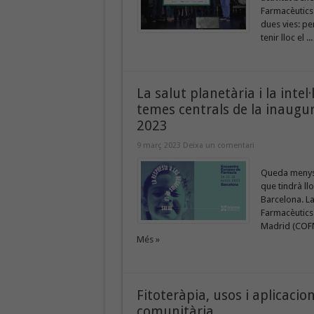
Farmacèutics 
dues vies: pe
tenir lloc el ..
La salut planetària i la inte
temes centrals de la inaugu
2023
9 març 2023
Deixa un comentari
Queda menys 
que tindrà llo
Barcelona. L
Farmacèutics 
Madrid (COFM)
Més »
Fitoteràpia, usos i aplicacion
comunitària