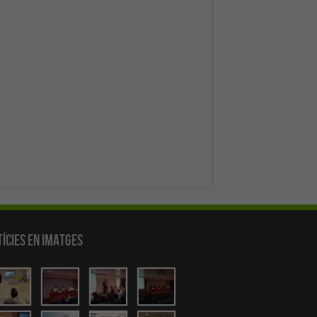
ícies en Imatges