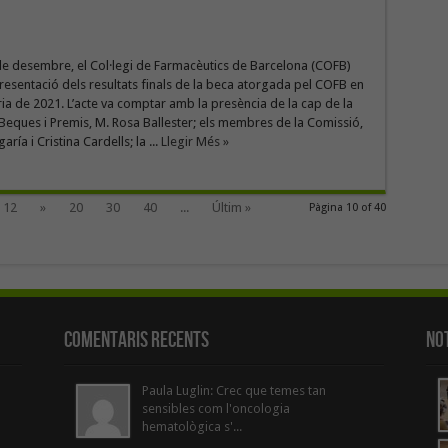
de desembre, el Col·legi de Farmacèutics de Barcelona (COFB)
 presentació dels resultats finals de la beca atorgada pel COFB en
ia de 2021. L’acte va comptar amb la presència de la cap de la
eques i Premis, M. Rosa Ballester; els membres de la Comissió,
ría i Cristina Cardells; la ...
Llegir Més »
12
»
20
30
40
...
Últim »
Pàgina 10 of 40
Comentaris Recents
Not
Paula Luglin: Crec que temes tan
sensibles com l'oncologia
hematològica s'...