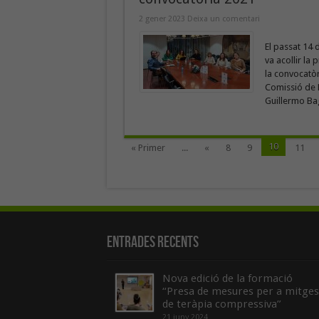
2 gener 2023
Deixa un comentari
El passat 14 
va acollir la
la convocatòr
Comissió de B
Guillermo Baga
10
« Primer
...
«
8
9
11
Entrades recents
Nova edició de la formació
“Presa de mesures per a mitges
de teràpia compressiva”
21 juny 2024