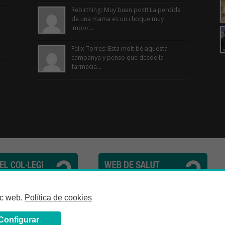
Rebirthing: Muy buen post! La perdida
de una mama es un choque muy
impor...
Felix Torres: Esta molt bé aquesta
campanya y penso que desde la
farmacia...
cèutics de la Província de Barcelona | C. Girona, n° 64-66 - 08009 Barcelona | Te
loc web.
Política de cookies
Configurar