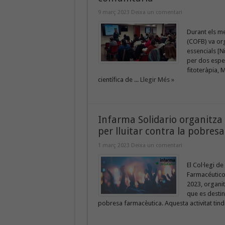
9 març 2023
Deixa un comentari
Durant els me
(COFB) va org
essencials [Ni
per dos especi
fitoteràpia, 
científica de ...
Llegir Més »
Infarma Solidario organitza
per lluitar contra la pobres
1 març 2023
Deixa un comentari
El Col·legi d
Farmacéuticos
2023, organit
que es destin
pobresa farmacèutica. Aquesta activitat tindrà