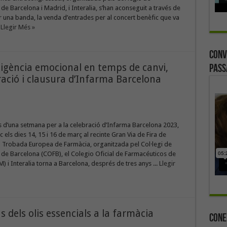
de Barcelona i Madrid, i Interalia, s’han aconseguit a través de
r una banda, la venda d’entrades per al concert benèfic que va
.
Llegir Més »
Conv
l·ligència emocional en temps de canvi,
Pass
ració i clausura d’Infarma Barcelona
d’una setmana per a la celebració d’Infarma Barcelona 2023,
c els dies 14, 15 i 16 de març al recinte Gran Via de Fira de
a Trobada Europea de Farmàcia, organitzada pel Col·legi de
de Barcelona (COFB), el Colegio Oficial de Farmacéuticos de
 i Interalia torna a Barcelona, després de tres anys ...
Llegir
s dels olis essencials a la farmàcia
Cone