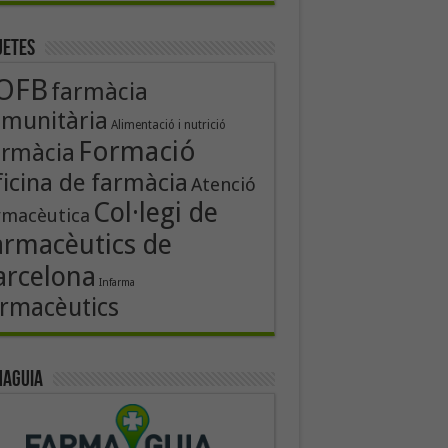
uetes
OFB
farmàcia
munitària
Alimentació i nutrició
Formació
armàcia
icina de farmàcia
Atenció
Col·legi de
rmacèutica
armacèutics de
arcelona
Infarma
rmacèutics
aguia