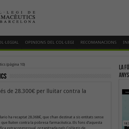
L·LEGIAL
OPINIONS DEL COL·LEGI
RECOMANACIONS
IN
tics
(pàgina 10)
La f
anys
ics
s de 28.300€ per lluitar contra la
ario ha recaptat 28.368€, que s’han destinat a sis entitats sense
 que lluiten contra la pobresa farmacèutica. Els fons d’aquesta
èfica extracongressual, organitzada pels Col·legis de