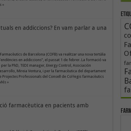
s »
Etiq
C
ctuals en addiccions? En vam parlar a una
co
F
Of
e Farmacèutics de Barcelona (COFB) va realitzar una nova tertúlia
“Tendències en addiccions”, el passat 1 de febrer. La formació va
fa
 per la PhD, TEDI manager, Energy Control, Asociación
F
esarrollo, Mireia Ventura, i per la farmacèutica del departament
 Projectes Professionals del Consell de Col·legis farmacèutics
B
 Més »
fa
ació farmacèutica en pacients amb
Farm