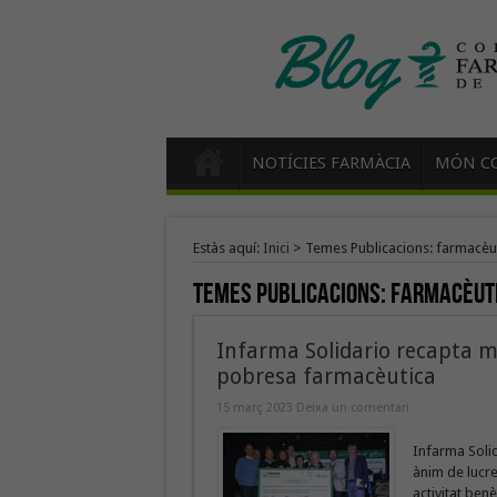
NOTÍCIES FARMÀCIA
MÓN CO
Estàs aquí:
Inici
>
Temes Publicacions: farmacèu
Temes Publicacions:
farmacèut
Infarma Solidario recapta mé
pobresa farmacèutica
15 març 2023
Deixa un comentari
Infarma Solid
ànim de lucre
activitat ben