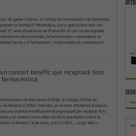
ofer
sos de gener i febrer, el Col·legi de Farmacèutics de Barcelona
anitzar la formació “Fitoteràpia, usos i aplicacions dels olis
vell 1]”, amb el patrocini de Pranarôm. El curs va ser impartit
alistes en olis essencials, la farmacèutica i especialista en
Matilde García, i el farmacèutic i responsable de comunicació
 un concert benèfic que recaptarà fons
a farmacèutica
SEGU
e Farmacèutics de Barcelona (COFB), el Colegio Oficial de
Twe
 de Madrid (COFM) i Interalia, en el marc d’Infarma Solidario
zen una activitat benèfica extracongressual per recaptar fons
aran a sis entitats sense ànim de lucre que lluiten contra la
 lloc el dimarts 14 de març, a les 21.30 h, ...
Llegir Més »
No