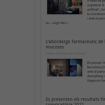
A finals de g
organitzar la
artificial”, 
la coordinaci
i amb el patr
va ...
Llegir Més »
L’abordatge farmacèutic de le
mucoses
3 febrer 2023
Deixa un comentari
Els passats 16
Barcelona (CO
amb el patroc
dermatòleg i 
Diagnosis Der
Es presenten els resultats f
convocatòria 2021