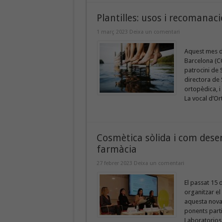
Plantilles: usos i recomanaci
1 març 2023
Deixa un comentari
Aquest mes de
Barcelona (CO
patrocini de 
directora de 
ortopèdica, i
La vocal d’Or
Cosmètica sòlida i com desen
farmàcia
27 febrer 2023
Deixa un comentari
El passat 15 
organitzar e
aquesta nova 
ponents parti
Laboratorios 