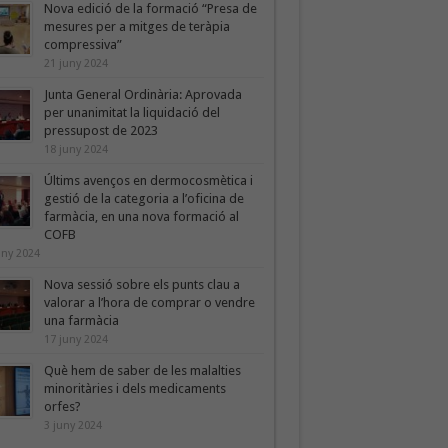
Nova edició de la formació “Presa de
mesures per a mitges de teràpia
compressiva”
21 juny 2024
Junta General Ordinària: Aprovada
per unanimitat la liquidació del
pressupost de 2023
18 juny 2024
Últims avenços en dermocosmètica i
gestió de la categoria a l’oficina de
farmàcia, en una nova formació al
COFB
uny 2024
Nova sessió sobre els punts clau a
valorar a l’hora de comprar o vendre
una farmàcia
17 juny 2024
Què hem de saber de les malalties
minoritàries i dels medicaments
orfes?
3 juny 2024