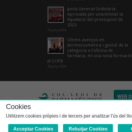
Junta General Ordinària:
Aprovada per unanimitat la
liquidació del pressupost de
2023
18 juny 2024
Últims avenços en
dermocosmètica i gestió de la
categoria a l’oficina de
farmàcia, en una nova formació
al COFB
18 juny 2024
Cookies
Col·legi de Farma
Utilitzem cookies pròpies i de tercers per analitzar l'ús del l
Acceptar Cookies
Rebutjar Cookies