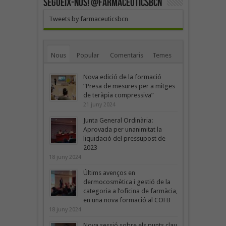
SEGUEIX-NOS! @farmaceuticsbcn
Tweets by farmaceuticsbcn
Nous
Popular
Comentaris
Temes
Nova edició de la formació
“Presa de mesures per a mitges
de teràpia compressiva”
21 juny 2024
Junta General Ordinària:
Aprovada per unanimitat la
liquidació del pressupost de
2023
18 juny 2024
Últims avenços en
dermocosmètica i gestió de la
categoria a l’oficina de farmàcia,
en una nova formació al COFB
18 juny 2024
Nova sessió sobre els punts clau