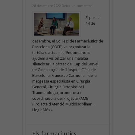
28 desembre 2022
Deixa un comentari
El passat
14 de
desembre, el Col·legi de Farmacèutics de
Barcelona (COFB) va organitzar la
tertúlia d’actualitat “Endometriosi:
ajudem a visibilitzar una malaltia
silenciosa”, a càrrec del Cap del Servei
de Ginecologia de l’Hospital Clínic de
Barcelona, Francisco Carmona, i de la
metgessa especialista en Cirurgia
General, Cirurgia Ortopèdica i
Traumatologia, promotora i
coordinadora del Projecte PAME
(Projecte d’Atenció Multidisciplinar ...
Llegir Més »
Els farmacèutics