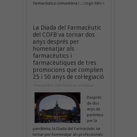
farmacèutica comunitària i ...
Llegir Més »
La Diada del Farmacèutic
del COFB va tornar dos
anys després per
homenatjar als
farmacèutics i
farmacèutiques de tres
promocions que complien
25 i 50 anys de col·legiació
14 novembre 2022
Deixa un comentari
Després
de dos
anys de
parèntesi
per la
pandèmia, la Diada del Farmacèutic va
tornar per homenatjar als professionals