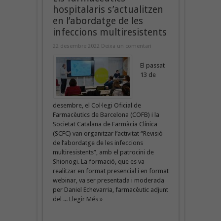
hospitalaris s’actualitzen
en l’abordatge de les
infeccions multiresistents
22 desembre 2022
Deixa un comentari
El passat
13 de
desembre, el Col·legi Oficial de
Farmacèutics de Barcelona (COFB) i la
Societat Catalana de Farmàcia Clínica
(SCFC) van organitzar l’activitat “Revisió
de l’abordatge de les infeccions
multiresistents”, amb el patrocini de
Shionogi. La formació, que es va
realitzar en format presencial i en format
webinar, va ser presentada i moderada
per Daniel Echevarria, farmacèutic adjunt
del ...
Llegir Més »