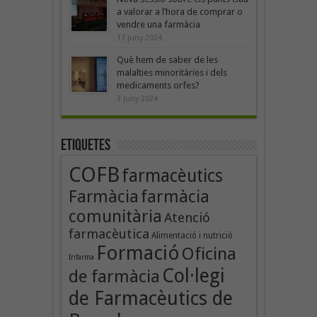
a valorar a l’hora de comprar o
vendre una farmàcia
17 juny 2024
Què hem de saber de les
malalties minoritàries i dels
medicaments orfes?
3 juny 2024
Etiquetes
COFB
farmacèutics
Farmàcia
farmàcia
comunitària
Atenció
farmacèutica
Alimentació i nutrició
Formació
Oficina
Infarma
Col·legi
de farmàcia
de Farmacèutics de