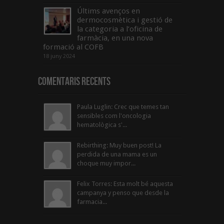
Últims avenços en
dermocosmètica i gestió de
la categoria a l’oficina de
farmàcia, en una nova
formació al COFB
18 juny 2024
Comentaris Recents
Paula Luglin: Crec que temes tan
sensibles com l'oncologia
hematològica s'...
Rebirthing: Muy buen post! La
perdida de una mama es un
choque muy impor...
Felix Torres: Esta molt bé aquesta
campanya y penso que desde la
farmacia...