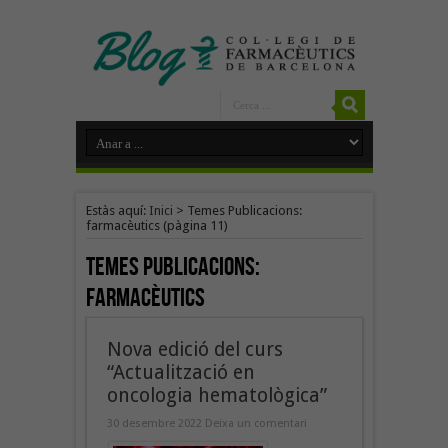
Estàs aquí:
Inici
>
Temes Publicacions:
farmacèutics
(pàgina 11)
Temes Publicacions:
farmacèutics
Nova edició del curs
“Actualització en
oncologia hematològica”
30 desembre 2022
Deixa un comentari