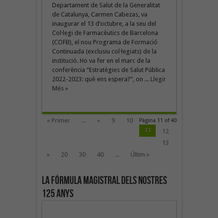
Departament de Salut de la Generalitat
de Catalunya, Carmen Cabezas, va
inaugurar el 13 d’octubre, a la seu del
Col·legi de Farmacèutics de Barcelona
(COFB), el nou Programa de Formació
Continuada (exclusiu col·legiats) de la
institució. Ho va fer en el marc de la
conferència “Estratègies de Salut Pública
2022-2023: què ens espera?”, on ...
Llegir
Més »
« Primer
...
«
9
10
Pàgina 11 of 40
11
12
13
»
20
30
40
...
Últim »
La fórmula magistral dels nostres
125 anys