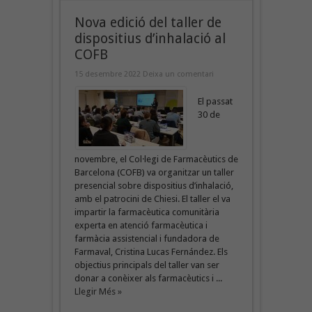
Nova edició del taller de
dispositius d’inhalació al
COFB
15 desembre 2022
Deixa un comentari
El passat
30 de
novembre, el Col·legi de Farmacèutics de
Barcelona (COFB) va organitzar un taller
presencial sobre dispositius d’inhalació,
amb el patrocini de Chiesi. El taller el va
impartir la farmacèutica comunitària
experta en atenció farmacèutica i
farmàcia assistencial i fundadora de
Farmaval, Cristina Lucas Fernández. Els
objectius principals del taller van ser
donar a conèixer als farmacèutics i ...
Llegir Més »