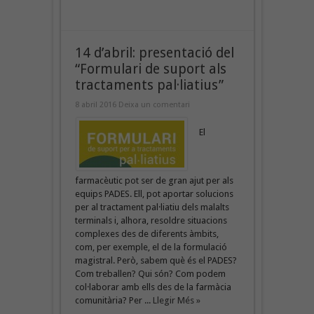
14 d’abril: presentació del
“Formulari de suport als
tractaments pal·liatius”
8 abril 2016
Deixa un comentari
El
farmacèutic pot ser de gran ajut per als
equips PADES. Ell, pot aportar solucions
per al tractament pal·liatiu dels malalts
terminals i, alhora, resoldre situacions
complexes des de diferents àmbits,
com, per exemple, el de la formulació
magistral. Però, sabem què és el PADES?
Com treballen? Qui són? Com podem
col·laborar amb ells des de la farmàcia
comunitària? Per ...
Llegir Més »