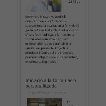
12 i 19 de
desembre el COFB va acollir la
celebració del curs “Solucions i
suspensions, la qualitat en la formulació
galènica”, realitzat amb la col·laboració
d’Aprofarm i adreçat a farmacèutics
formuladors que volien adquirir i
millorar criteris que garanteixin la
qualitat del producte. Objectius
principals i temes del programa Els
principals objectius del curs consistien,
en primer ...
Llegir Més »
Iniciació a la formulació
personalitzada
10 març 2017
Deixa un comentari
La