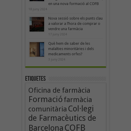
en una nova formació al COFB
18 juny 2024
Nova sessió sobre els punts clau
a valorar a l’hora de comprar o
vendre una farmàcia
17 juny 2024
Què hem de saber de les
malalties minoritàries i dels
medicaments orfes?
3 juny 2024
Etiquetes
Oficina de farmàcia
Formació
farmàcia
Col·legi
comunitària
de Farmacèutics de
COFB
Barcelona