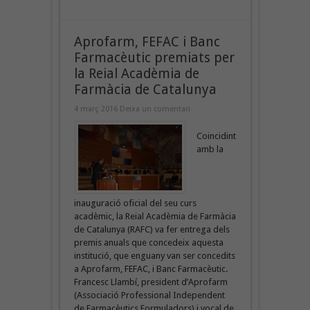
Aprofarm, FEFAC i Banc
Farmacèutic premiats per
la Reial Acadèmia de
Farmàcia de Catalunya
4 març 2016
Deixa un comentari
Coincidint
amb la
inauguració oficial del seu curs
acadèmic, la Reial Acadèmia de Farmàcia
de Catalunya (RAFC) va fer entrega dels
premis anuals que concedeix aquesta
institució, que enguany van ser concedits
a Aprofarm, FEFAC, i Banc Farmacèutic.
Francesc Llambí, president d’Aprofarm
(Associació Professional Independent
de Farmacèutics Formuladors) i vocal de