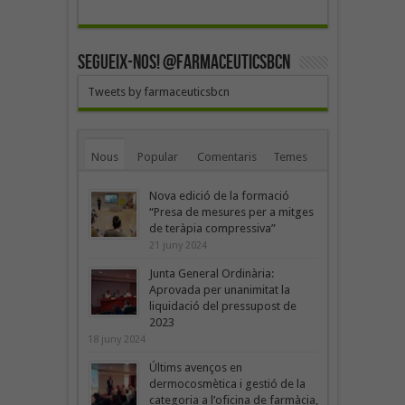
SEGUEIX-NOS! @farmaceuticsbcn
Tweets by farmaceuticsbcn
Nous
Popular
Comentaris
Temes
Nova edició de la formació
“Presa de mesures per a mitges
de teràpia compressiva”
21 juny 2024
Junta General Ordinària:
Aprovada per unanimitat la
liquidació del pressupost de
2023
18 juny 2024
Últims avenços en
dermocosmètica i gestió de la
categoria a l’oficina de farmàcia,