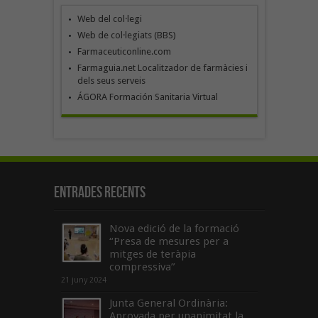
Web del col·legi
Web de col·legiats (BBS)
Farmaceuticonline.com
Farmaguia.net Localitzador de farmàcies i
dels seus serveis
ÁGORA Formación Sanitaria Virtual
Entrades recents
Nova edició de la formació
“Presa de mesures per a
mitges de teràpia
compressiva”
21 juny 2024
Junta General Ordinària:
Aprovada per unanimitat la