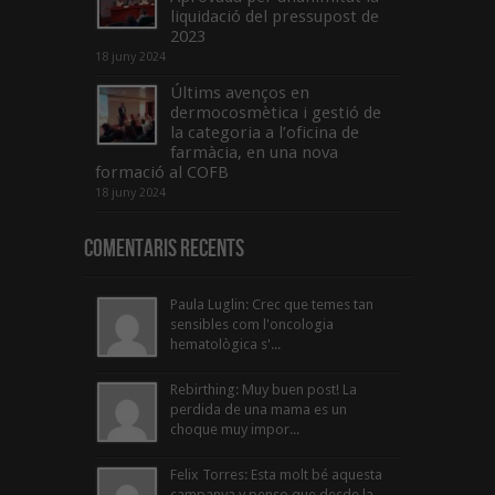
liquidació del pressupost de
2023
18 juny 2024
Últims avenços en
dermocosmètica i gestió de
la categoria a l’oficina de
farmàcia, en una nova
formació al COFB
18 juny 2024
Comentaris Recents
Paula Luglin: Crec que temes tan
sensibles com l'oncologia
hematològica s'...
Rebirthing: Muy buen post! La
perdida de una mama es un
choque muy impor...
Felix Torres: Esta molt bé aquesta
campanya y penso que desde la