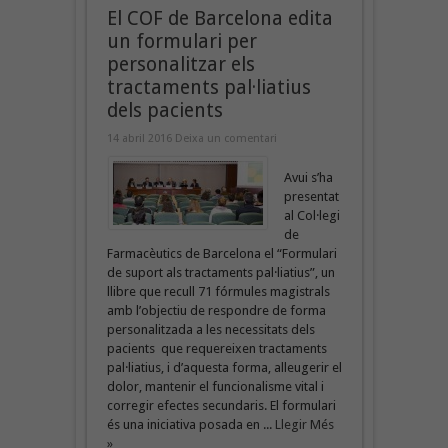
El COF de Barcelona edita
un formulari per
personalitzar els
tractaments pal·liatius
dels pacients
14 abril 2016
Deixa un comentari
Avui s’ha
presentat
al Col·legi
de
Farmacèutics de Barcelona el “Formulari
de suport als tractaments pal·liatius”, un
llibre que recull 71 fórmules magistrals
amb l’objectiu de respondre de forma
personalitzada a les necessitats dels
pacients que requereixen tractaments
pal·liatius, i d’aquesta forma, alleugerir el
dolor, mantenir el funcionalisme vital i
corregir efectes secundaris. El formulari
és una iniciativa posada en ...
Llegir Més
»