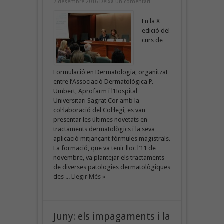
7 desembre 2016
Deixa un comentari
En la X
edició del
curs de
Formulació en Dermatologia, organitzat
entre l’Associació Dermatològica P.
Umbert, Aprofarm i l’Hospital
Universitari Sagrat Cor amb la
col·laboració del Col·legi, es van
presentar les últimes novetats en
tractaments dermatològics i la seva
aplicació mitjançant fórmules magistrals.
La formació, que va tenir lloc l’11 de
novembre, va plantejar els tractaments
de diverses patologies dermatològiques
des ...
Llegir Més »
Juny: els impagaments i la