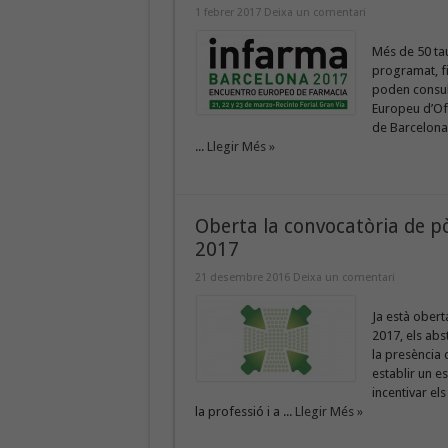
1 febrer 2017
Deixa un comentari
Més de 50 tau
programat, fi
poden consul
Europeu d’Ofi
de Barcelona i
...
Llegir Més »
Oberta la convocatòria de pò
2017
21 desembre 2016
Deixa un comentari
Ja està obert
2017, els abs
la presència 
establir un es
incentivar el
la professió i a ...
Llegir Més »