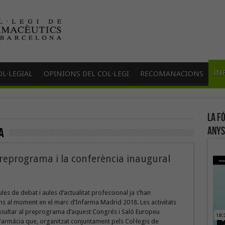
IN
L·LEGIAL
OPINIONS DEL COL·LEGI
RECOMANACIONS
La f
anys
A
reprograma i la conferència inaugural
les de debat i aules d’actualitat professional ja s’han
s al moment en el marc d’Infarma Madrid 2018. Les activitats
sultar al preprograma d’aquest Congrés i Saló Europeu
Farmàcia que, organitzat conjuntament pels Col·legis de