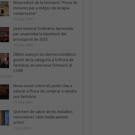
Nova edició de la formació “Presa de
mesures per a mitges de teràpia
compressiva”
21 juny 2024
Junta General Ordinària: Aprovada
per unanimitat la liquidació del
pressupost de 2023
18 juny 2024
Últims avenços en dermocosmètica i
gestió de la categoria a l’oficina de
farmàcia, en una nova formació al
COFB
uny 2024
Nova sessió sobre els punts clau a
valorar a l’hora de comprar o vendre
una farmàcia
17 juny 2024
Què hem de saber de les malalties
minoritàries i dels medicaments
orfes?
3 juny 2024