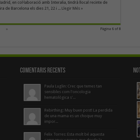
adrid, en col·laboració amb Interalia, tindrà llocal recinte de
ra de Barcelona els dies 21, 22 i ...
Llegir Més »
»
Pàgina 6 of 8
Comentaris Recents
Not
Paula Luglin: Crec que temes tan
sensibles com l'oncologia
hematològica s'...
Rebirthing: Muy buen post! La perdida
de una mama es un choque muy
impor...
Felix Torres: Esta molt bé aquesta
campanya y penso que desde la