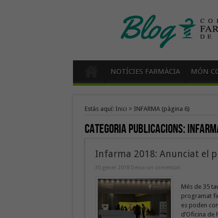
NOTÍCIES FARMÀCIA
MÓN CO
Estàs aquí:
Inici
>
INFARMA
(pàgina 6)
Categoria Publicacions:
INFARM
Infarma 2018: Anunciat el p
30 gener 2018
Deixa un comentari
Més de 35 tau
programat fin
es poden con
d’Oficina de 