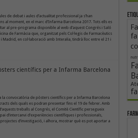
Etiq
les de debat i aules d’actualitat professional ja s’han
ns al moment, en el marc d’Infarma Barcelona 2017. Tots ells es
F
tar al pre-programa disponible al web d’aquest Congrés i Saló
cina de Farmàcia que, organitzat pels Col·legis de Farmacèutics
fa
 Madrid, en col·laboració amb Interalia, tindrà lloc entre el 21 i
co
nutr
F
sters científics per a Infarma Barcelona
B
At
fa
a la convocatòria de pòsters científics per a Infarma Barcelona
tracts dels quals es podran presentar fins el 19 de febrer. Amb
d’aquests treballs al Congrés, el Comitè Científic persegueix
Farm
pai d’intercanvi d’experiències científiques i professionals,
s projectes d’investigació, i alhora, mostrar què es pot aportar a