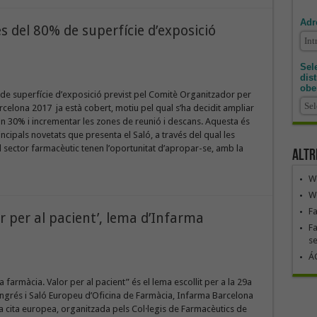
Adr
 del 80% de superfície d’exposició
Sele
dis
obe
de superfície d’exposició previst pel Comitè Organitzador per
celona 2017 ja està cobert, motiu pel qual s’ha decidit ampliar
un 30% i incrementar les zones de reunió i descans. Aquesta és
incipals novetats que presenta el Saló, a través del qual les
sector farmacèutic tenen l’oportunitat d’apropar-se, amb la
Altr
We
We
F
or per al pacient’, lema d’Infarma
Fa
se
ÁG
a farmàcia. Valor per al pacient” és el lema escollit per a la 29a
ngrés i Saló Europeu d’Oficina de Farmàcia, Infarma Barcelona
 cita europea, organitzada pels Col·legis de Farmacèutics de