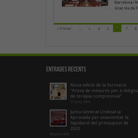
Barcelona i M
Gran Via de Fi
6
« Primer
...
«
4
5
7
8
Entrades recents
Nova edició de la formació
“Presa de mesures per a mitges
de teràpia compressiva”
21 juny 2024
Junta General Ordinària:
Aprovada per unanimitat la
liquidació del pressupost de
2023
18 juny 2024