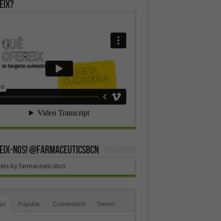
eix?
EIX-NOS! @farmaceuticsbcn
ets by farmaceuticsbcn
us
Popular
Comentaris
Temes