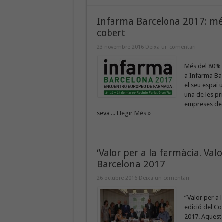
Infarma Barcelona 2017: més
cobert
23 novembre 2016
Deixa un comentari
Més del 80% 
a Infarma Bar
el seu espai 
una de les pr
empreses del 
seva ...
Llegir Més »
‘Valor per a la farmàcia. Val
Barcelona 2017
26 octubre 2016
Deixa un comentari
“Valor per a l
edició del Co
2017. Aquesta