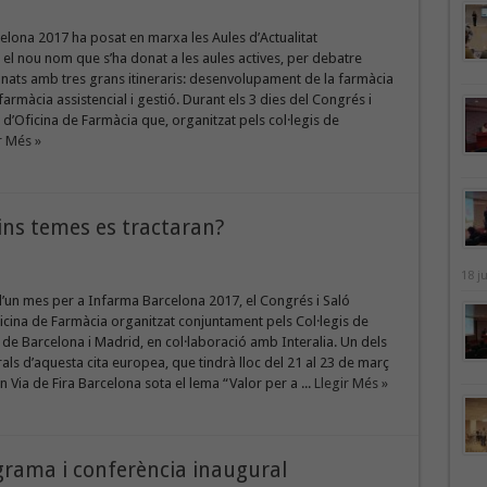
lona 2017 ha posat en marxa les Aules d’Actualitat
 el nou nom que s’ha donat a les aules actives, per debatre
nats amb tres grans itineraris: desenvolupament de la farmàcia
farmàcia assistencial i gestió. Durant els 3 dies del Congrés i
d’Oficina de Farmàcia que, organitzat pels col·legis de
r Més »
ns temes es tractaran?
18 j
’un mes per a Infarma Barcelona 2017, el Congrés i Saló
cina de Farmàcia organitzat conjuntament pels Col·legis de
de Barcelona i Madrid, en col·laboració amb Interalia. Un dels
als d’aquesta cita europea, que tindrà lloc del 21 al 23 de març
n Via de Fira Barcelona sota el lema “Valor per a ...
Llegir Més »
grama i conferència inaugural