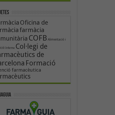
uetes
Oficina de
armàcia
rmàcia
farmàcia
COFB
munitària
Alimentació i
Col·legi de
ició
Infarma
armacèutics de
Formació
arcelona
enció farmacèutica
rmacèutics
aguia