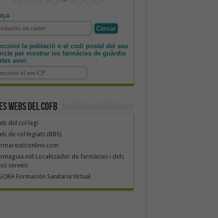
eça
ccioni la població o el codi postal del seu
tricte per mostrar les farmàcies de guàrdia
rtes avui:
es webs del COFB
b del col·legi
b de col·legiats (BBS)
armaceuticonline.com
rmaguia.net Localitzador de farmàcies i dels
us serveis
ORA Formación Sanitaria Virtual