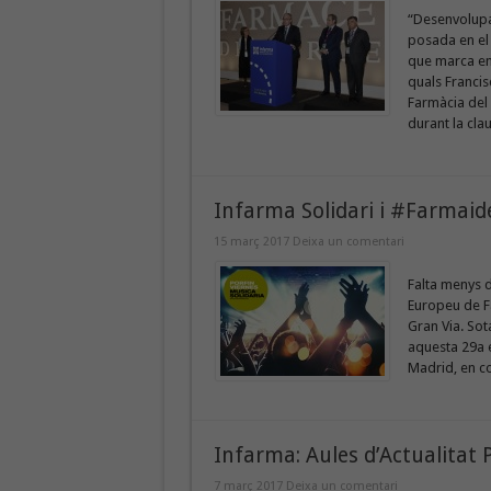
“Desenvolupa
posada en el 
que marca en
quals Francis
Farmàcia del 
durant la clau
Infarma Solidari i #Farmaide
15 març 2017
Deixa un comentari
Falta menys 
Europeu de Fa
Gran Via. Sot
aquesta 29a e
Madrid, en co
Infarma: Aules d’Actualitat
7 març 2017
Deixa un comentari