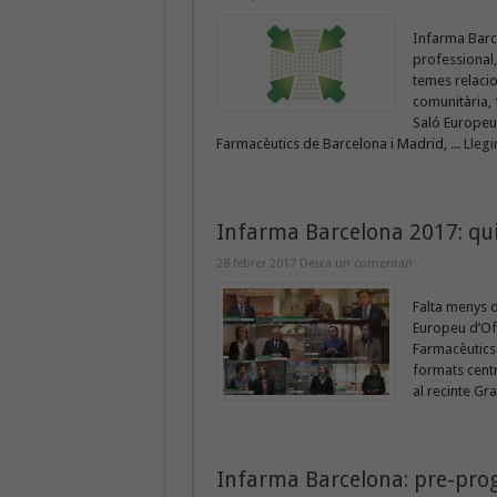
Infarma Barce
professional,
temes relacio
comunitària, 
Saló Europeu 
Farmacèutics de Barcelona i Madrid, ...
Llegi
Infarma Barcelona 2017: qui
28 febrer 2017
Deixa un comentari
Falta menys d
Europeu d’Ofi
Farmacèutics 
formats centr
al recinte Gra
Infarma Barcelona: pre-pro