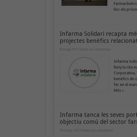
Farmacèutics 
lloc els pròxi
Infarma Solidari recapta mé
projectes benèfics relacion
8 maig 2017
Deixa un comentari
Infarma Solid
lluny la cita
Corporativa,
benèfics de d
fer en el mar
Més »
Infarma tanca les seves por
objectiu comú del sector fa
24 març 2017
Deixa un comentari