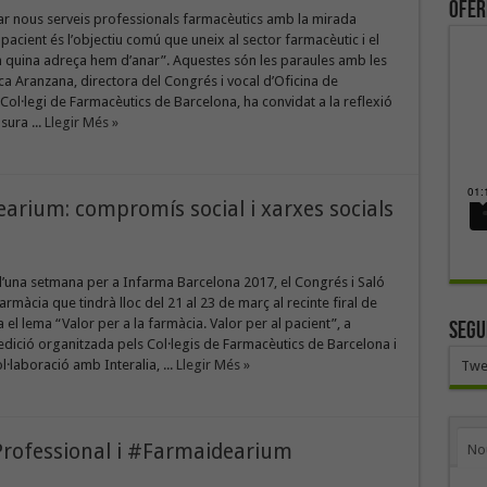
ofer
r nous serveis professionals farmacèutics amb la mirada
pacient és l’objectiu comú que uneix al sector farmacèutic i el
 quina adreça hem d’anar”. Aquestes són les paraules amb les
ca Aranzana, directora del Congrés i vocal d’Oficina de
Col·legi de Farmacèutics de Barcelona, ha convidat a la reflexió
sura ...
Llegir Més »
arium: compromís social i xarxes socials
d’una setmana per a Infarma Barcelona 2017, el Congrés i Saló
rmàcia que tindrà lloc del 21 al 23 de març al recinte firal de
a el lema “Valor per a la farmàcia. Valor per al pacient”, a
SEGU
dició organitzada pels Col·legis de Farmacèutics de Barcelona i
l·laboració amb Interalia, ...
Llegir Més »
Twe
 Professional i #Farmaidearium
No