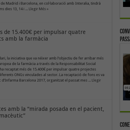
de Madrid i Barcelona, en col·laboració amb Interalia, tindrà
ms dies 13, 14 i ...
Llegir Més »
Conv
s de 15.400€ per impulsar quatre
ats amb la farmàcia
Pass
ari, la iniciativa que va néixer amb l’objectiu de fer arribar més
 europea de la farmàcia a través de la Responsabilitat Social
 ha recaptat més de 15.400€ per impulsar quatre projectes
iferents ONGs vinculades al sector. La recaptació de fons es va
c d’Infarma Barcelona 2017, organitzat el passat mes ...
Llegir
tes amb la “mirada posada en el pacient,
rmacèutic”
Cone