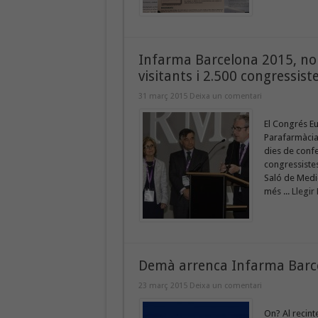
Infarma Barcelona 2015, nou
visitants i 2.500 congressist
31 març 2015
Deixa un comentari
El Congrés E
Parafarmàcia,
dies de confe
congressistes
Saló de Medi
més ...
Llegir
Demà arrenca Infarma Barc
23 març 2015
Deixa un comentari
On? Al recint