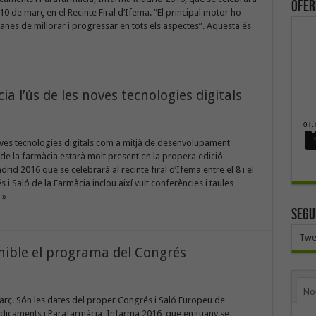
ofer
l 10 de març en el Recinte Firal d‘Ifema. “El principal motor ho
 ganes de millorar i progressar en tots els aspectes”. Aquesta és
 l’ús de les noves tecnologies digitals
oves tecnologies digitals com a mitjà de desenvolupament
de la farmàcia estarà molt present en la propera edició
rid 2016 que se celebrarà al recinte firal d’Ifema entre el 8 i el
i Saló de la Farmàcia inclou així vuit conferències i taules
 »
SEGU
Twe
nible el programa del Congrés
No
març. Són les dates del proper Congrés i Saló Europeu de
dicaments i Parafarmàcia, Infarma 2016, que enguany se