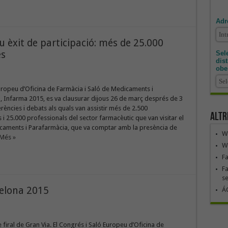
Adr
 èxit de participació: més de 25.000
es
Sele
dis
obe
uropeu d’Oficina de Farmàcia i Saló de Medicaments i
 Infarma 2015, es va clausurar dijous 26 de març després de 3
rències i debats als quals van assistir més de 2.500
Altr
 i 25.000 professionals del sector farmacèutic que van visitar el
caments i Parafarmàcia, que va comptar amb la presència de
We
 Més »
We
F
Fa
se
elona 2015
ÁG
e firal de Gran Via. El Congrés i Saló Europeu d’Oficina de