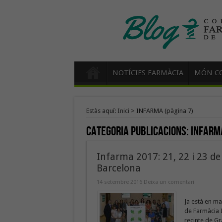
NOTÍCIES FARMÀCIA
MÓN CO
Estàs aquí:
Inici
>
INFARMA
(pàgina 7)
Categoria Publicacions:
INFARM
Infarma 2017: 21, 22 i 23 de 
Barcelona
14 setembre 2016
Deixa un comentari
Ja està en ma
de Farmàcia I
recinte de Gr