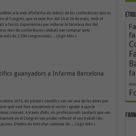
onibles a la web d’Infarma els vídeos de les conferències que es
Etiq
me al Congrés, que va tenir lloc del 24 al 26 de març. Amb el
ts a l’acció. Experiències per millorar la farmàcia des del
F
 tres dies de conferències i debats van comptar amb
fa
 de més de 2.500 congressistes ...
Llegir Més »
Co
F
B
fa
ntífics guanyadors a Infarma Barcelona
Alim
F
celona 2015, els pòsters científics van ser una de les eines per
xer què està fent actualment el sector i ajudar a que la
inuï creixent. A través d’ells, els professionals sanitaris que van
Farm
ivament en el Congrés van poder reflectir el seu treball i les
gacions. D’entre els més d’un centenar de ...
Llegir Més »