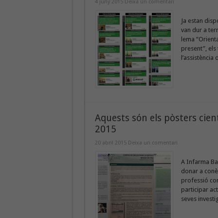
4 juny 2015
Deixa un comentari
Ja estan disp
van dur a ter
lema “Orienta
present”, els
l’assistència
Aquests són els pòsters cie
2015
20 abril 2015
Deixa un comentari
A Infarma Bar
donar a conèi
professió cont
participar act
seves investi