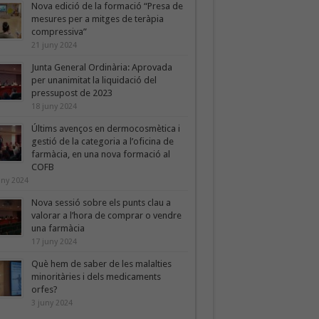
Nova edició de la formació “Presa de
mesures per a mitges de teràpia
compressiva”
21 juny 2024
Junta General Ordinària: Aprovada
per unanimitat la liquidació del
pressupost de 2023
18 juny 2024
Últims avenços en dermocosmètica i
gestió de la categoria a l’oficina de
farmàcia, en una nova formació al
COFB
uny 2024
Nova sessió sobre els punts clau a
valorar a l’hora de comprar o vendre
una farmàcia
17 juny 2024
Què hem de saber de les malalties
minoritàries i dels medicaments
orfes?
3 juny 2024