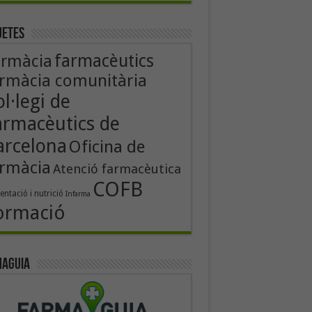
uetes
farmacèutics
armàcia
rmàcia comunitària
l·legi de
armacèutics de
arcelona
Oficina de
rmàcia
Atenció farmacèutica
COFB
entació i nutrició
Infarma
ormació
aguia