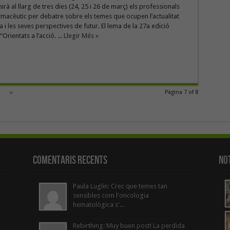
rà al llarg de tres dies (24, 25 i 26 de març) els professionals
rmacèutic per debatre sobre els temes que ocupen l’actualitat
a i les seves perspectives de futur. El lema de la 27a edició
Orientats a l’acció. ...
Llegir Més »
»
Pàgina 7 of 8
Comentaris Recents
Not
Paula Luglin: Crec que temes tan
sensibles com l'oncologia
hematològica s'...
Rebirthing: Muy buen post! La perdida