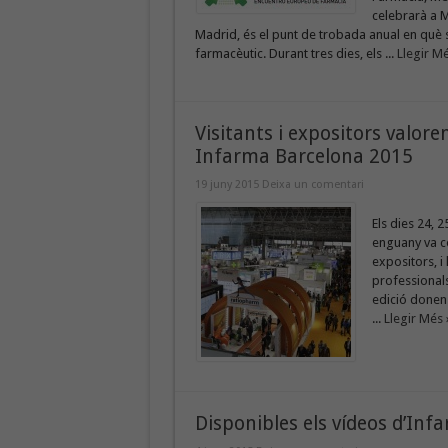
celebrarà a M
Madrid, és el punt de trobada anual en què s’
farmacèutic. Durant tres dies, els ...
Llegir Mé
Visitants i expositors valor
Infarma Barcelona 2015
19 juny 2015
Deixa un comentari
Els dies 24, 
enguany va c
expositors, i
professionals
edició donen 
...
Llegir Més 
Disponibles els vídeos d’In