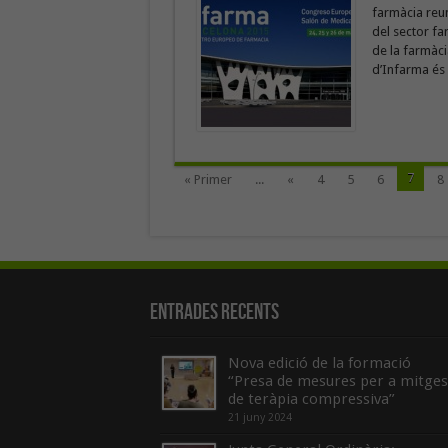
farmàcia reuni
del sector fa
de la farmàci
d’Infarma és “
7
« Primer
...
«
4
5
6
8
Entrades recents
Nova edició de la formació
“Presa de mesures per a mitges
de teràpia compressiva”
21 juny 2024