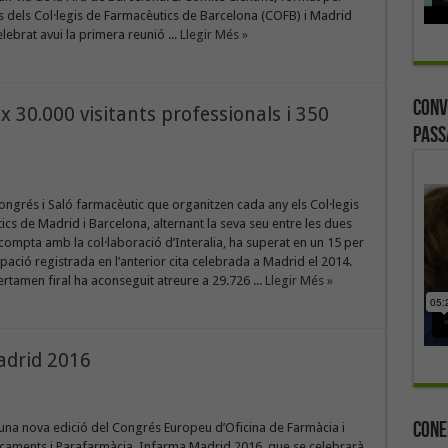
 dels Col·legis de Farmacèutics de Barcelona (COFB) i Madrid
lebrat avui la primera reunió ...
Llegir Més »
Conv
 30.000 visitants professionals i 350
Pass
ongrés i Saló farmacèutic que organitzen cada any els Col·legis
cs de Madrid i Barcelona, alternant la seva seu entre les dues
e compta amb la col·laboració d’Interalia, ha superat en un 15 per
cipació registrada en l’anterior cita celebrada a Madrid el 2014.
ertamen firal ha aconseguit atreure a 29.726 ...
Llegir Més »
adrid 2016
Cone
una nova edició del Congrés Europeu d’Oficina de Farmàcia i
caments i Parafarmàcia, Infarma Madrid 2016, que se celebrarà