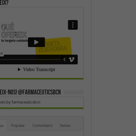
eix?
EIX-NOS! @farmaceuticsbcn
ets by farmaceuticsbcn
us
Popular
Comentaris
Temes