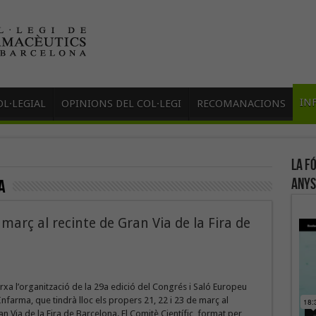
IN
L·LEGIAL
OPINIONS DEL COL·LEGI
RECOMANACIONS
La f
anys
A
març al recinte de Gran Via de la Fira de
rxa l’organització de la 29a edició del Congrés i Saló Europeu
nfarma, que tindrà lloc els propers 21, 22 i 23 de març al
an Via de la Fira de Barcelona. El Comitè Científic, format per