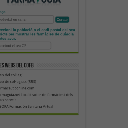
eça
ccioni la població o el codi postal del seu
tricte per mostrar les farmàcies de guàrdia
rtes avui:
es webs del COFB
b del col·legi
b de col·legiats (BBS)
armaceuticonline.com
rmaguia.net Localitzador de farmàcies i dels
us serveis
ORA Formación Sanitaria Virtual