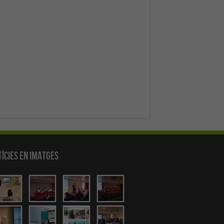
ícies en Imatges