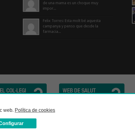
de una mama es un choque muy
impor...
Felix Torres: Esta molt bé aquesta
campanya y penso que desde la
farmacia...
cèutics de la Província de Barcelona | C. Girona, n° 64-66 - 08009 Barcelona | Te
loc web.
Política de cookies
Configurar
Avís Legal