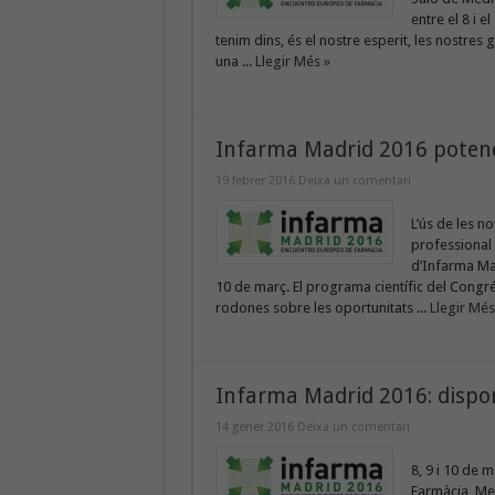
entre el 8 i e
tenim dins, és el nostre esperit, les nostres
una ...
Llegir Més »
Infarma Madrid 2016 potencia
19 febrer 2016
Deixa un comentari
L’ús de les n
professional 
d’Infarma Mad
10 de març. El programa científic del Congrés 
rodones sobre les oportunitats ...
Llegir Més
Infarma Madrid 2016: dispo
14 gener 2016
Deixa un comentari
8, 9 i 10 de 
Farmàcia, Me