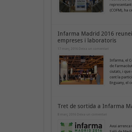
representants
(COFM), ha ce
Infarma Madrid 2016 reuneix
empreses i laboratoris
17 març 2016
Deixa un comentari
Infarma, el C
de Farmacèuti
ciutats, i qu
cent la parti
Enguany, el c
Tret de sortida a Infarma M
8 març 2016
Deixa un comentari
Avui arrenca 
Saló de Medi