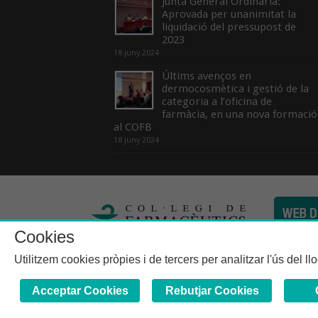
Junta General Ordinària:
Aprovada per unanimitat la
liquidació del pressupost de
2023
18 juny 2024
Últims avenços en
dermocosmètica i gestió de la
categoria a l’oficina de
farmàcia, en una nova formació
al COFB
18 juny 2024
Cookies
Col·legi de Farma
Utilitzem cookies pròpies i de tercers per analitzar l'ús del l
Acceptar Cookies
Rebutjar Cookies