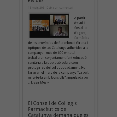
els ulls
18 maig 2021
Deixa un comentari
A partir
d’avui, i
fins al 31
d’agost,
farmàcies
de les províncies de Barcelona i Girona i
òptiques de tot Catalunya adherides a la
campanya –més de 600 en total-
treballaran conjuntament fent educació
sanitària a la població sobre com
protegir-se del sol adequadament. Ho
faran en el marc de la campanya “La pell,
mira-te-la amb bons ulls”, impulsada pel
...
Llegir Més »
El Consell de Col·legis
Farmacèutics de
Catalunya demana que es