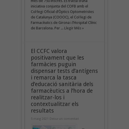
més de 750 inscrits. Es tracta d’una
iniciativa conjunta del COFB amb el
Col·legi Oficial d’Òptics Optometristes
de Catalunya (COOOC), el Col·legi de
Farmacèutics de Girona i l’Hospital Clínic
de Barcelona. Per ...
Llegir Més »
El CCFC valora
positivament que les
farmàcies puguin
dispensar tests d’antígens
i remarca la tasca
d’educació sanitària dels
farmacèutics a l’hora de
realitzar-los i
contextualitzar els
resultats
5 maig 2021
Deixa un comentari