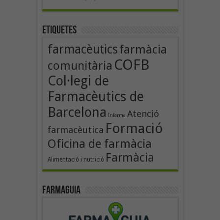
Etiquetes
farmacèutics
farmàcia
COFB
comunitària
Col·legi de
Farmacèutics de
Barcelona
Atenció
Infarma
Formació
farmacèutica
Oficina de farmàcia
Farmàcia
Alimentació i nutrició
Farmaguia