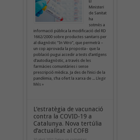
El
Ministeri
de Sanitat
ha
sotmès a
informació pública la modificació del RD
1662/2000 sobre productes sanitaris per
al diagnòstic “In Vitro”, que permetrà –
un cop aprovada la proposta– que la
població pugui accedir a tests d’antígens
d’autodiagnòstic, a través de les
farmàcies comunitàries i sense
prescripció mèdica. Ja des de l’inici de la
pandèmia, s’ha ofert la xarxa de ...
Llegir
Més »
L’estratègia de vacunació
contra la COVID-19 a
Catalunya. Nova tertúlia
d’actualitat al COFB
30 abril 2021
Deixa un comentari