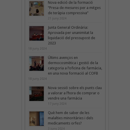
Nova edició de la formació
“Presa de mesures per a mitges
de teràpia compressiva”
21 juny 2024
Junta General Ordinària:
Aprovada per unanimitat la
liquidació del pressupost de
2023
18 juny 2024
Últims avenços en
dermocosmètica i gestió de la
categoria a l’oficina de farmàcia,
en una nova formació al COFB
18 juny 2024
Nova sessió sobre els punts clau
a valorar a l’hora de comprar o
vendre una farmàcia
17 juny 2024
Què hem de saber de les
malalties minoritàries i dels
medicaments orfes?
3 juny 2024