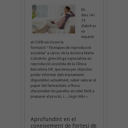
Els
dies 14 i
15
d’abril es
va
impartir
al COFB via Zoom la
formació “Tècniques de reproducció
assistida” a càrrec de la doctora Marta
Colodrón, ginecòloga especialista en
reproducció assistida de la Clínica
Barcelona IVF, que tenia per objectius
poder informar dels tractaments
disponibles actualment, saber valorar el
paper del farmacèutic a l’hora
d’aconsellar les parelles en edat fèrtil a
preparar el procés, i ...
Llegir Més »
Aprofundint en el
coneixement de l’ortesi de