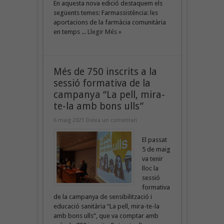
En aquesta nova edició destaquem els
següents temes: Farmassistència: les
aportacions de la farmàcia comunitària
en temps ...
Llegir Més »
Més de 750 inscrits a la
sessió formativa de la
campanya “La pell, mira-
te-la amb bons ulls”
6 maig 2021
Deixa un comentari
El passat
5 de maig
va tenir
lloc la
sessió
formativa
de la campanya de sensibilització i
educació sanitària “La pell, mira-te-la
amb bons ulls”, que va comptar amb