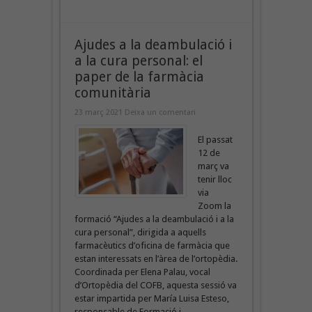
Ajudes a la deambulació i
a la cura personal: el
paper de la farmàcia
comunitària
23 març 2021
Deixa un comentari
El passat
12 de
març va
tenir lloc
via
Zoom la
formació “Ajudes a la deambulació i a la
cura personal”, dirigida a aquells
farmacèutics d’oficina de farmàcia que
estan interessats en l’àrea de l’ortopèdia.
Coordinada per Elena Palau, vocal
d’Ortopèdia del COFB, aquesta sessió va
estar impartida per María Luisa Esteso,
responsable de Formació i