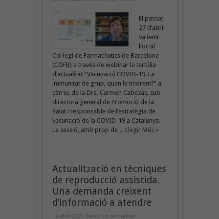
El passat
27 d’abril
va tenir
lloc al
Col·legi de Farmacèutics de Barcelona
(COFB) a través de webinar la tertúlia
d’actualitat “Vacunació COVID-19. La
immunitat de grup, quan la tindrem?” a
càrrec de la Dra. Carmen Cabezas, sub-
directora general de Promoció de la
Salut i responsable de l’estratègia de
vacunació de la COVID-19 a Catalunya.
La sessió, amb prop de ...
Llegir Més »
Actualització en tècniques
de reproducció assistida.
Una demanda creixent
d’informació a atendre
19 abril 2021
Deixa un comentari