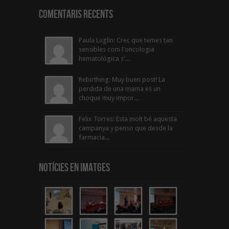
Comentaris Recents
Paula Luglin: Crec que temes tan
sensibles com l'oncologia
hematològica s'...
Rebirthing: Muy buen post! La
perdida de una mama es un
choque muy impor...
Felix Torres: Esta molt bé aquesta
campanya y penso que desde la
farmacia...
Notícies en Imatges