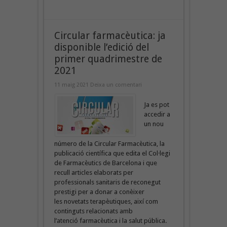
Circular farmacèutica: ja
disponible l’edició del
primer quadrimestre de
2021
11 maig 2021
Deixa un comentari
Ja es pot
accedir a
un nou
número de la Circular Farmacèutica, la
publicació científica que edita el Col·legi
de Farmacèutics de Barcelona i que
recull articles elaborats per
professionals sanitaris de reconegut
prestigi per a donar a conèixer
les novetats terapèutiques, així com
continguts relacionats amb
l’atenció farmacèutica i la salut pública.