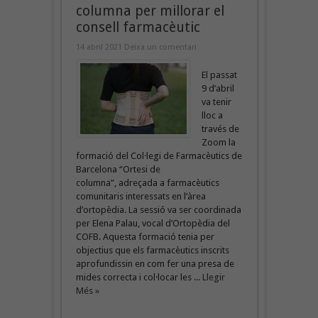
columna per millorar el
consell farmacèutic
14 abril 2021
Deixa un comentari
El passat
9 d’abril
va tenir
lloc a
través de
Zoom la
formació del Col·legi de Farmacèutics de
Barcelona “Ortesi de
columna”, adreçada a farmacèutics
comunitaris interessats en l’àrea
d’ortopèdia. La sessió va ser coordinada
per Elena Palau, vocal d’Ortopèdia del
COFB. Aquesta formació tenia per
objectius que els farmacèutics inscrits
aprofundissin en com fer una presa de
mides correcta i col·locar les ...
Llegir
Més »