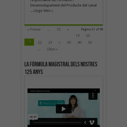
Desenvolupament del Producte del canal
...
Llegir Més »
« Primer
...
10
«
Pàgina 21 of 98
19
20
21
22
23
»
30
40
50
...
Últim »
La fórmula magistral dels nostres
125 anys