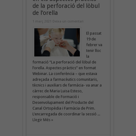
de la perforació del lòbul
de l’orella
1 març 2021
Deixa un comentari
El passat
19 de
febrer va
tenir lloc
la
formació “La perforació del lòbul de
l’orella. Aspectes pràctics” en format
Webinar. La conferència – que estava
adreçada a farmacèutics comunitaris,
tècnics i auxiliars de farmàcia- va anar a
càrrec de Maria Luisa Esteso,
responsable de Formació i
Desenvolupament del Producte del
Canal Ortopèdia i Farmàcia de Prim.
L’encarregada de coordinar la sessió ...
Llegir Més »