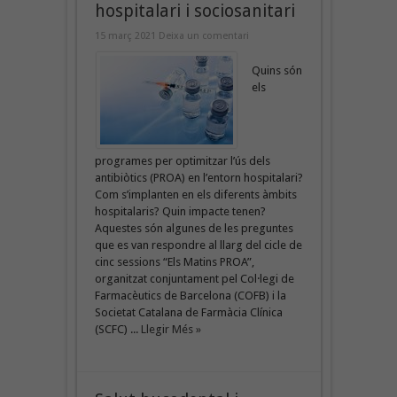
hospitalari i sociosanitari
15 març 2021
Deixa un comentari
Quins són
els
programes per optimitzar l’ús dels
antibiòtics (PROA) en l’entorn hospitalari?
Com s’implanten en els diferents àmbits
hospitalaris? Quin impacte tenen?
Aquestes són algunes de les preguntes
que es van respondre al llarg del cicle de
cinc sessions “Els Matins PROA”,
organitzat conjuntament pel Col·legi de
Farmacèutics de Barcelona (COFB) i la
Societat Catalana de Farmàcia Clínica
(SCFC) ...
Llegir Més »