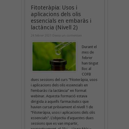
Fitoteràpia: Usos i
aplicacions dels olis
essencials en embaràs i
lactància (Nivell 2)
24 febrer 2021
Deixa un comentari
Durant el
mes de
febrer
han tingut
lloc al
COFB
dues sessions del curs “Fitoteràpia, usos
i aplicacions dels olis essencials en
l’embaràs i la lactància” en format
webinar. Aquesta formació estava
dirigida a aquells farmacèutics que
havien cursat prèviament el nivell 1 de
“Fitoteràpia, usos i aplicacions dels olis
essencials”. L’objectiu d’aquestes dues
sessions que es van impartir,
respectivament, el 23 i ...
Llegir Més »