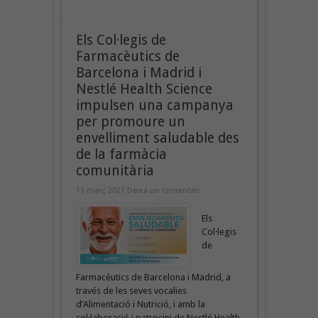
Els Col·legis de
Farmacèutics de
Barcelona i Madrid i
Nestlé Health Science
impulsen una campanya
per promoure un
envelliment saludable des
de la farmàcia
comunitària
11 març 2021
Deixa un comentari
Els
Col·legis
de
Farmacèutics de Barcelona i Madrid, a
través de les seves vocalies
d’Alimentació i Nutrició, i amb la
col·laboració i patrocini de Nestlé Health