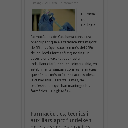
5 març 2021
Deixa un comentari
El Consell
de
Col·legis
Farmacèutics de Catalunya considera
preocupant que els farmacèutics majors
de 55 anys (que suposen més del 25%
del col·lectiu farmacèutic) no tinguin
accés a una vacuna, quan estan
treballant diàriament en primera línia, en
establiments sanitaris com les farmàcies,
que són els més pròxims i accessibles a
la ciutadania. Es tracta, a més, de
professionals que han mantingut les
farmàcies ...
Llegir Més »
Farmacèutics, tècnics i
auxiliars aprofundeixen
en els aspectes pràctics