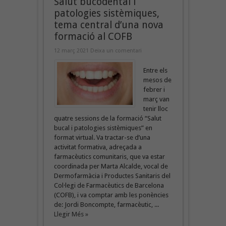
Salut bucodental i
patologies sistèmiques,
tema central d’una nova
formació al COFB
12 març 2021
Deixa un comentari
Entre els
mesos de
febrer i
març van
tenir lloc
quatre sessions de la formació “Salut
bucal i patologies sistèmiques” en
format virtual. Va tractar-se d’una
activitat formativa, adreçada a
farmacèutics comunitaris, que va estar
coordinada per Marta Alcalde, vocal de
Dermofarmàcia i Productes Sanitaris del
Col·legi de Farmacèutics de Barcelona
(COFB), i va comptar amb les ponències
de: Jordi Boncompte, farmacèutic, ...
Llegir Més »