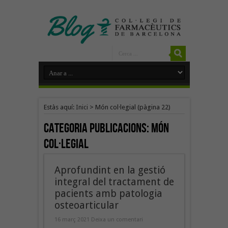
Estàs aquí:
Inici
>
Món col·legial
(pàgina 22)
Categoria Publicacions:
Món
col·legial
Aprofundint en la gestió
integral del tractament de
pacients amb patologia
osteoarticular
16 març 2021
Deixa un comentari