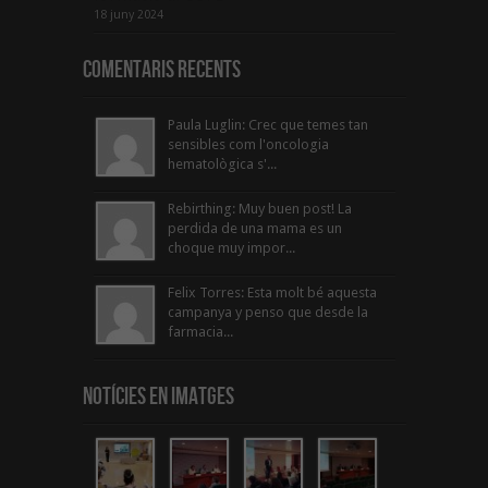
18 juny 2024
Comentaris Recents
Paula Luglin: Crec que temes tan
sensibles com l'oncologia
hematològica s'...
Rebirthing: Muy buen post! La
perdida de una mama es un
choque muy impor...
Felix Torres: Esta molt bé aquesta
campanya y penso que desde la
farmacia...
Notícies en Imatges