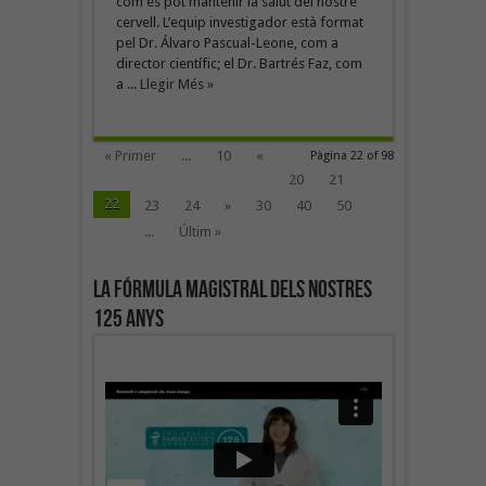
com es pot mantenir la salut del nostre
cervell. L’equip investigador està format
pel Dr. Álvaro Pascual-Leone, com a
director científic; el Dr. Bartrés Faz, com
a ...
Llegir Més »
« Primer
...
10
«
Pàgina 22 of 98
20
21
22
23
24
»
30
40
50
...
Últim »
La fórmula magistral dels nostres
125 anys