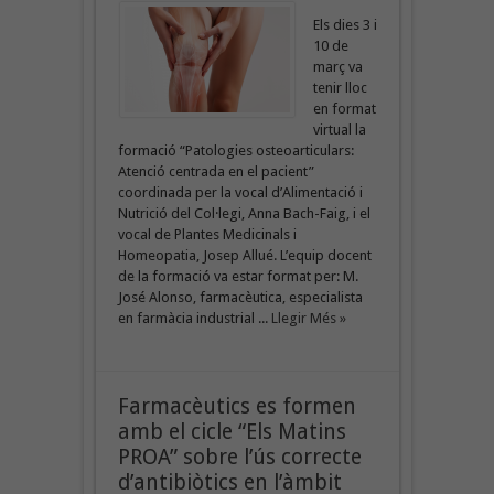
Els dies 3 i
10 de
març va
tenir lloc
en format
virtual la
formació “Patologies osteoarticulars:
Atenció centrada en el pacient”
coordinada per la vocal d’Alimentació i
Nutrició del Col·legi, Anna Bach-Faig, i el
vocal de Plantes Medicinals i
Homeopatia, Josep Allué. L’equip docent
de la formació va estar format per: M.
José Alonso, farmacèutica, especialista
en farmàcia industrial ...
Llegir Més »
Farmacèutics es formen
amb el cicle “Els Matins
PROA” sobre l’ús correcte
d’antibiòtics en l’àmbit