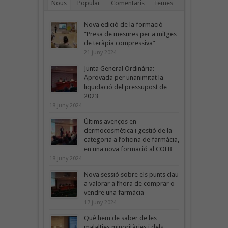
Nous
Popular
Comentaris
Temes
Nova edició de la formació
“Presa de mesures per a mitges
de teràpia compressiva”
21 juny 2024
Junta General Ordinària:
Aprovada per unanimitat la
liquidació del pressupost de
2023
18 juny 2024
Últims avenços en
dermocosmètica i gestió de la
categoria a l’oficina de farmàcia,
en una nova formació al COFB
18 juny 2024
Nova sessió sobre els punts clau
a valorar a l’hora de comprar o
vendre una farmàcia
17 juny 2024
Què hem de saber de les
malalties minoritàries i dels