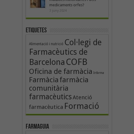
medicaments orfes?
3 juny 2024
Etiquetes
Col·legi de
Alimentació i nutrició
Farmacèutics de
COFB
Barcelona
Oficina de farmàcia
Infarma
Farmàcia
farmàcia
comunitària
farmacèutics
Atenció
Formació
farmacèutica
Farmaguia