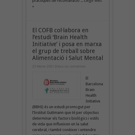
pràctiques de recomanació ...
Llegir Més
»
El COFB col·labora en
l’estudi ‘Brain Health
Initiative’ i posa en marxa
el grup de treball sobre
Alimentació i Salut Mental
23 febrer 2021
Deixa un comentari
El
Barcelona
Brain
Health
Initiative
(BBHI) és un estudi promogut per
l’Institut Guttmann que té per objectius
determinar els factors biològics i estils
de vida que influeixen en la salut
cerebral, i també conèixer i entendre