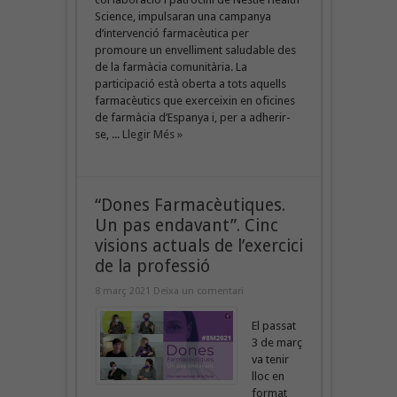
Science, impulsaran una campanya
d’intervenció farmacèutica per
promoure un envelliment saludable des
de la farmàcia comunitària. La
participació està oberta a tots aquells
farmacèutics que exerceixin en oficines
de farmàcia d’Espanya i, per a adherir-
se, ...
Llegir Més »
“Dones Farmacèutiques.
Un pas endavant”. Cinc
visions actuals de l’exercici
de la professió
8 març 2021
Deixa un comentari
El passat
3 de març
va tenir
lloc en
format