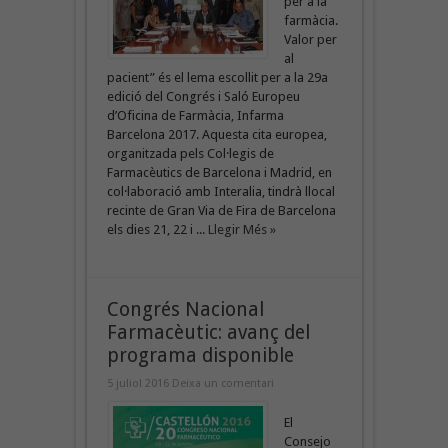
per a la
farmàcia.
Valor per
al
pacient” és el lema escollit per a la 29a
edició del Congrés i Saló Europeu
d’Oficina de Farmàcia, Infarma
Barcelona 2017. Aquesta cita europea,
organitzada pels Col·legis de
Farmacèutics de Barcelona i Madrid, en
col·laboració amb Interalia, tindrà llocal
recinte de Gran Via de Fira de Barcelona
els dies 21, 22 i ...
Llegir Més »
Congrés Nacional
Farmacèutic: avanç del
programa disponible
5 juliol 2016
Deixa un comentari
El
Consejo