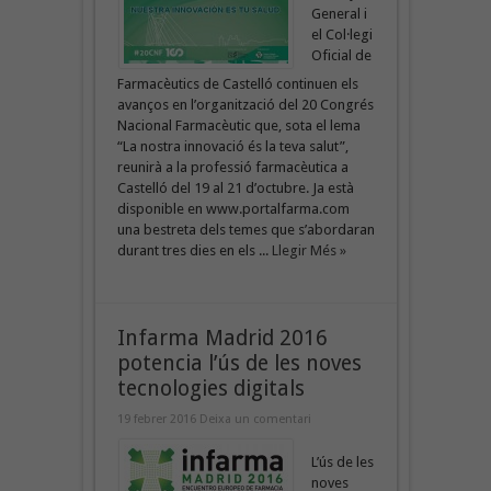
General i
el Col·legi
Oficial de
Farmacèutics de Castelló continuen els
avanços en l’organització del 20 Congrés
Nacional Farmacèutic que, sota el lema
“La nostra innovació és la teva salut”,
reunirà a la professió farmacèutica a
Castelló del 19 al 21 d’octubre. Ja està
disponible en www.portalfarma.com
una bestreta dels temes que s’abordaran
durant tres dies en els ...
Llegir Més »
Infarma Madrid 2016
potencia l’ús de les noves
tecnologies digitals
19 febrer 2016
Deixa un comentari
L’ús de les
noves