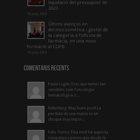
liquidació del pressupost de
2023
18 juny 2024
Últims avenços en
dermocosmètica i gestió de
la categoria a l’oficina de
farmàcia, en una nova
formació al COFB
18 juny 2024
Comentaris Recents
Paula Luglin: Crec que temes tan
sensibles com l'oncologia
hematològica s'...
Rebirthing: Muy buen post! La
perdida de una mama es un
choque muy impor...
Felix Torres: Esta molt bé aquesta
campanya y penso que desde la