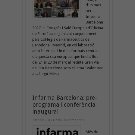
d’un mes
per a
Infarma
Barcelona
2017, el Congrés i Saló Europeu d’Oficina
de Farmàcia organitzat conjuntament
pels Col·legis de Farmacèutics de
Barcelona i Madrid, en col·laboració
amb Interalia. Un dels formats centrals
d’aquesta cita europea, que tindrà lloc
del 21 al 23 de març al recinte Gran Via
de Fira Barcelona sota el lema “Valor per
a ...
Llegir Més »
Infarma Barcelona: pre-
programa i conferència
inaugural
1 febrer 2017
Deixa un comentari
Més de