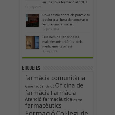
en una nova formació al COFB
18 juny 2024
Nova sessió sobre els punts clau
a valorar a l’hora de comprar o
vendre una farmàcia
17 juny 2024
Què hem de saber de les
malalties minoritàries i dels
medicaments orfes?
3 juny 2024
Etiquetes
farmàcia comunitària
Oficina de
Alimentació i nutrició
farmàcia
Farmàcia
Atenció farmacèutica
Infarma
farmacèutics
Formació
Col·legi de