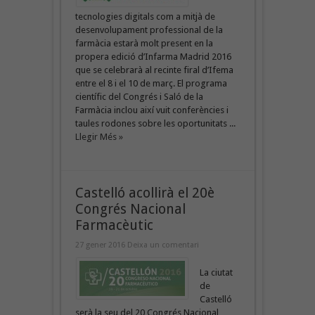
tecnologies digitals com a mitjà de
desenvolupament professional de la
farmàcia estarà molt present en la
propera edició d’Infarma Madrid 2016
que se celebrarà al recinte firal d’Ifema
entre el 8 i el 10 de març. El programa
científic del Congrés i Saló de la
Farmàcia inclou així vuit conferències i
taules rodones sobre les oportunitats ...
Llegir Més »
Castelló acollirà el 20è
Congrés Nacional
Farmacèutic
27 gener 2016
Deixa un comentari
La ciutat
de
Castelló
serà la seu del 20 Congrés Nacional