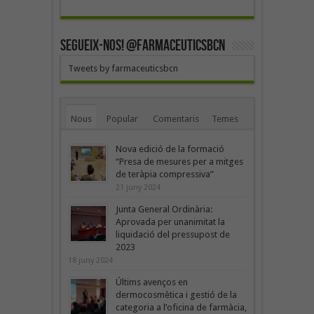
SEGUEIX-NOS! @farmaceuticsbcn
Tweets by farmaceuticsbcn
Nous
Popular
Comentaris
Temes
Nova edició de la formació
“Presa de mesures per a mitges
de teràpia compressiva”
21 juny 2024
Junta General Ordinària:
Aprovada per unanimitat la
liquidació del pressupost de
2023
18 juny 2024
Últims avenços en
dermocosmètica i gestió de la
categoria a l’oficina de farmàcia,