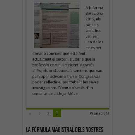
A Infarma
Barcelona
2015, els
pòsters
científics
van ser
una de les
eines per
donar a conèixer què està fent
actualment el sector i ajudar a que la
professió continuï creixent. A través
d’ells, els professionals sanitaris que van
participar activament en el Congrés van
poder reflectir el seu treball i les seves
investigacions. D’entre els més d’un
centenar de ...
Llegir Més »
3
«
1
2
Pàgina 3 of 3
La fórmula magistral dels nostres