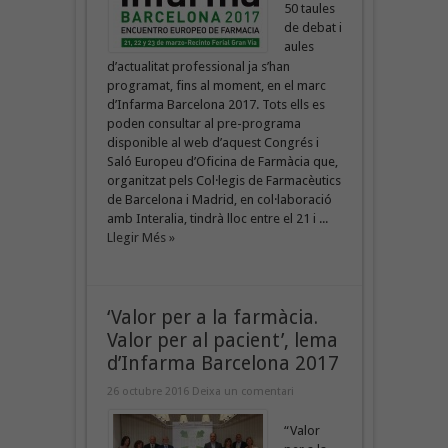
50 taules
de debat i
aules
d’actualitat professional ja s’han
programat, fins al moment, en el marc
d’Infarma Barcelona 2017. Tots ells es
poden consultar al pre-programa
disponible al web d’aquest Congrés i
Saló Europeu d’Oficina de Farmàcia que,
organitzat pels Col·legis de Farmacèutics
de Barcelona i Madrid, en col·laboració
amb Interalia, tindrà lloc entre el 21 i ...
Llegir Més »
‘Valor per a la farmàcia.
Valor per al pacient’, lema
d’Infarma Barcelona 2017
26 octubre 2016
Deixa un comentari
“Valor