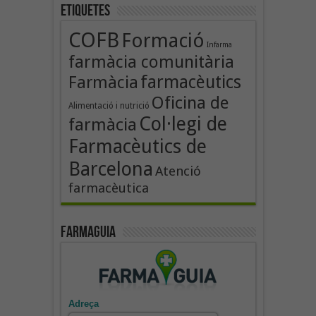
Etiquetes
COFB
Formació
Infarma
farmàcia comunitària
farmacèutics
Farmàcia
Oficina de
Alimentació i nutrició
Col·legi de
farmàcia
Farmacèutics de
Barcelona
Atenció
farmacèutica
Farmaguia
Adreça