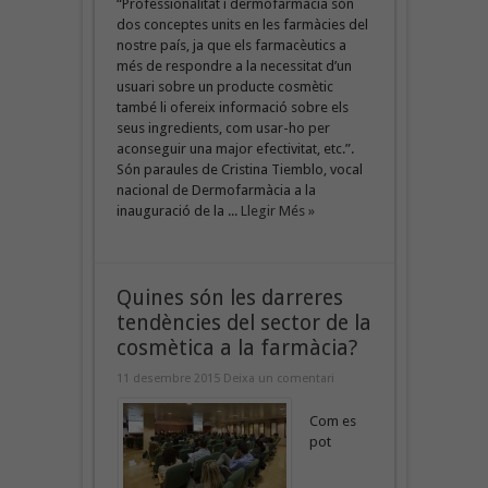
“Professionalitat i dermofarmàcia són
dos conceptes units en les farmàcies del
nostre país, ja que els farmacèutics a
més de respondre a la necessitat d’un
usuari sobre un producte cosmètic
també li ofereix informació sobre els
seus ingredients, com usar-ho per
aconseguir una major efectivitat, etc.”.
Són paraules de Cristina Tiemblo, vocal
nacional de Dermofarmàcia a la
inauguració de la ...
Llegir Més »
Quines són les darreres
tendències del sector de la
cosmètica a la farmàcia?
11 desembre 2015
Deixa un comentari
Com es
pot