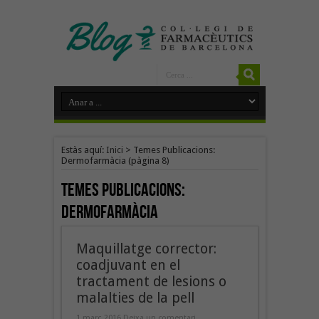
Estàs aquí:
Inici
>
Temes Publicacions:
Dermofarmàcia
(pàgina 8)
Temes Publicacions:
Dermofarmàcia
Maquillatge corrector:
coadjuvant en el
tractament de lesions o
malalties de la pell
1 març 2016
Deixa un comentari