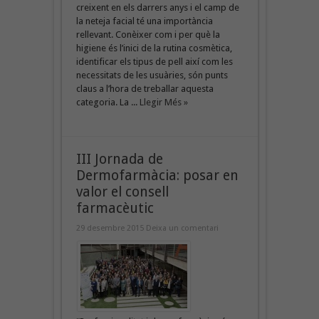
creixent en els darrers anys i el camp de
la neteja facial té una importància
rellevant. Conèixer com i per què la
higiene és l’inici de la rutina cosmètica,
identificar els tipus de pell així com les
necessitats de les usuàries, són punts
claus a l’hora de treballar aquesta
categoria. La ...
Llegir Més »
III Jornada de
Dermofarmàcia: posar en
valor el consell
farmacèutic
29 desembre 2015
Deixa un comentari