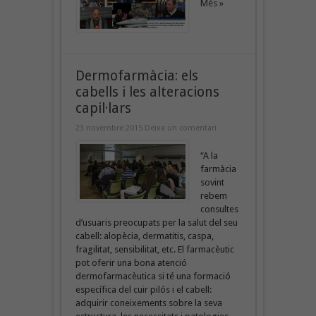
Més »
Dermofarmàcia: els
cabells i les alteracions
capil·lars
23 novembre 2015
Deixa un comentari
“A la
farmàcia
sovint
rebem
consultes
d’usuaris preocupats per la salut del seu
cabell: alopècia, dermatitis, caspa,
fragilitat, sensibilitat, etc. El farmacèutic
pot oferir una bona atenció
dermofarmacèutica si té una formació
específica del cuir pilós i el cabell:
adquirir coneixements sobre la seva