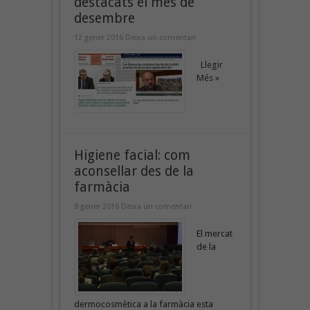
destacats el mes de
desembre
12 gener 2016
Deixa un comentari
Llegir
Més »
Higiene facial: com
aconsellar des de la
farmàcia
8 gener 2016
Deixa un comentari
El mercat
de la
dermocosmètica a la farmàcia esta