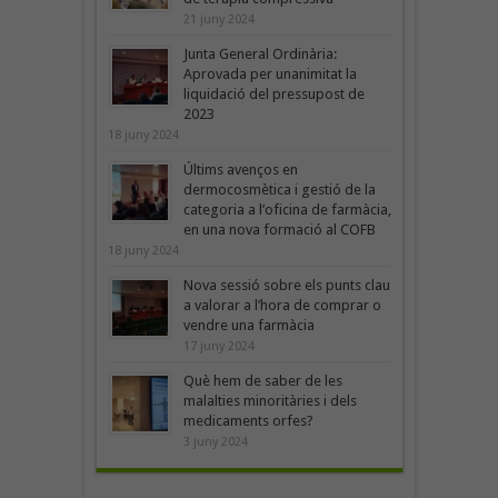
21 juny 2024
Junta General Ordinària:
Aprovada per unanimitat la
liquidació del pressupost de
2023
18 juny 2024
Últims avenços en
dermocosmètica i gestió de la
categoria a l’oficina de farmàcia,
en una nova formació al COFB
18 juny 2024
Nova sessió sobre els punts clau
a valorar a l’hora de comprar o
vendre una farmàcia
17 juny 2024
Què hem de saber de les
malalties minoritàries i dels
medicaments orfes?
3 juny 2024