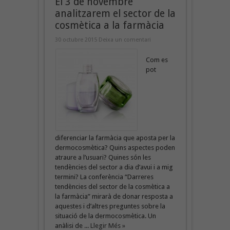
El 3 de novembre
analitzarem el sector de la
cosmètica a la farmàcia
30 octubre 2015
Deixa un comentari
Com es
pot
diferenciar la farmàcia que aposta per la
dermocosmètica? Quins aspectes poden
atraure a l’usuari? Quines són les
tendències del sector a dia d’avui i a mig
termini? La conferència “Darreres
tendències del sector de la cosmètica a
la farmàcia” mirarà de donar resposta a
aquestes i d’altres preguntes sobre la
situació de la dermocosmètica. Un
anàlisi de ...
Llegir Més »