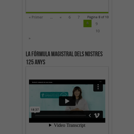
« Primer
...
«
6
7
Pàgina 8 of 10
8
9
10
»
La fórmula magistral dels nostres
125 anys