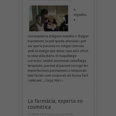
A
vegades,
a
conseqüència d’alguna malaltia o d’algun
tractament, la pell queda afectada i pot
ser que la persona no estigui còmoda
amb la imatge que dóna i que això afecti
la seva vida diària. El maquillatge
corrector, també anomenat camuflatge
terapèutic, permet al pacient corregir les
imperfeccions permanents o temporals
tant facials com corporals de forma fàcil
i utilitzant ...
Llegir Més »
La farmàcia, experta en
cosmètica
11 febrer 2016
Deixa un comentari