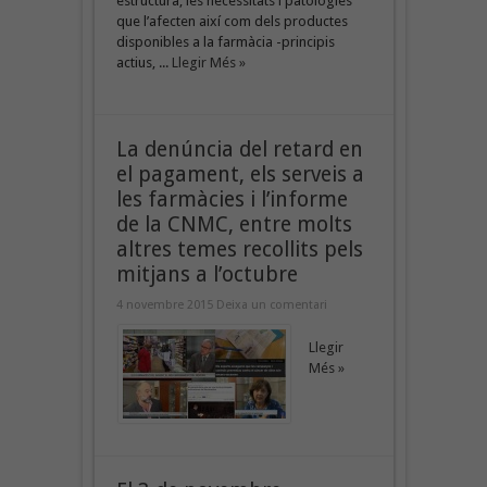
estructura, les necessitats i patologies
que l’afecten així com dels productes
disponibles a la farmàcia -principis
actius, ...
Llegir Més »
La denúncia del retard en
el pagament, els serveis a
les farmàcies i l’informe
de la CNMC, entre molts
altres temes recollits pels
mitjans a l’octubre
4 novembre 2015
Deixa un comentari
Llegir
Més »