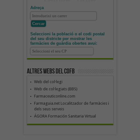
Adreça
Seleccioni la població o el codi postal
del seu districte per mostrar les
farmàcies de guàrdia obertes avui:
Altres webs del COFB
Web del col·legi
Web de col·legiats (BBS)
Farmaceuticonline.com
Farmaguia.net Localitzador de farmàcies i
dels seus serveis
ÁGORA Formación Sanitaria Virtual