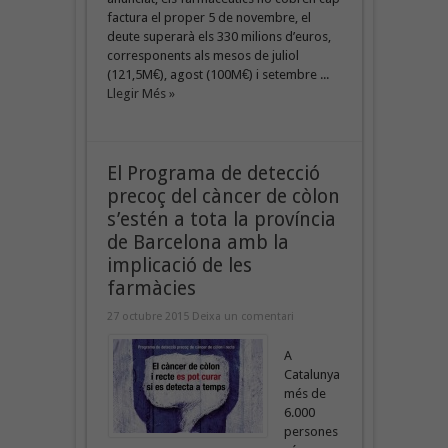
factura el proper 5 de novembre, el
deute superarà els 330 milions d’euros,
corresponents als mesos de juliol
(121,5M€), agost (100M€) i setembre ...
Llegir Més »
El Programa de detecció
precoç del càncer de còlon
s’estén a tota la província
de Barcelona amb la
implicació de les
farmàcies
27 octubre 2015
Deixa un comentari
A
Catalunya
més de
6.000
persones