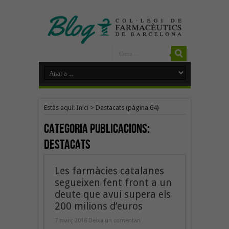
Estàs aquí:
Inici
>
Destacats
(pàgina 64)
Categoria Publicacions:
Destacats
Les farmàcies catalanes
segueixen fent front a un
deute que avui supera els
200 milions d’euros
7 març 2016
Deixa un comentari