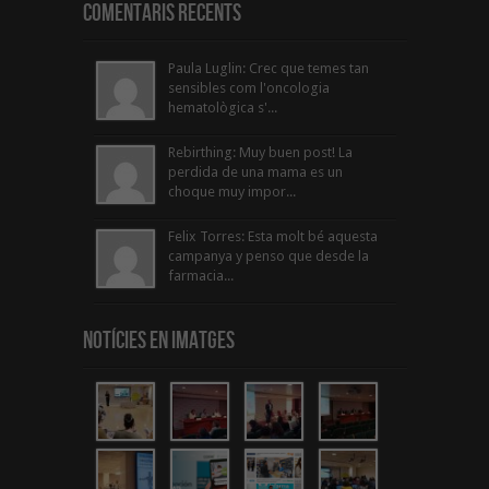
Comentaris Recents
Paula Luglin: Crec que temes tan
sensibles com l'oncologia
hematològica s'...
Rebirthing: Muy buen post! La
perdida de una mama es un
choque muy impor...
Felix Torres: Esta molt bé aquesta
campanya y penso que desde la
farmacia...
Notícies en Imatges