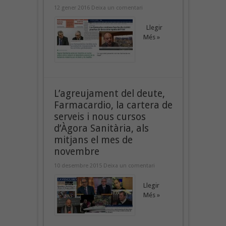
12 gener 2016
Deixa un comentari
Llegir
Més »
L’agreujament del deute,
Farmacardio, la cartera de
serveis i nous cursos
d’Àgora Sanitària, als
mitjans el mes de
novembre
10 desembre 2015
Deixa un comentari
Llegir
Més »