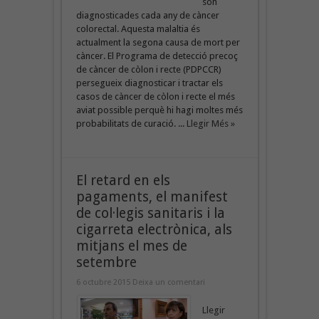
són
diagnosticades cada any de càncer
colorectal. Aquesta malaltia és
actualment la segona causa de mort per
càncer. El Programa de detecció precoç
de càncer de còlon i recte (PDPCCR)
persegueix diagnosticar i tractar els
casos de càncer de còlon i recte el més
aviat possible perquè hi hagi moltes més
probabilitats de curació. ...
Llegir Més »
El retard en els
pagaments, el manifest
de col·legis sanitaris i la
cigarreta electrònica, als
mitjans el mes de
setembre
6 octubre 2015
Deixa un comentari
Llegir