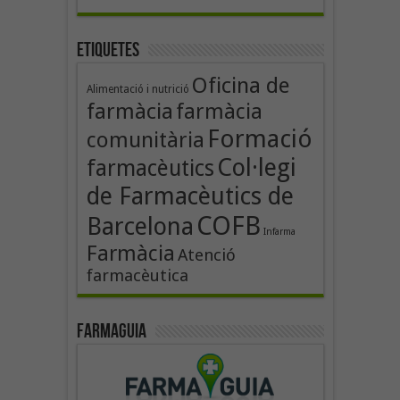
Etiquetes
Oficina de
Alimentació i nutrició
farmàcia
farmàcia
Formació
comunitària
Col·legi
farmacèutics
de Farmacèutics de
COFB
Barcelona
Infarma
Farmàcia
Atenció
farmacèutica
Farmaguia