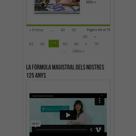
Més »
« Primer
...
40
50
Pàgina 64 of 73
60
«
64
62
63
65
66
»
70
...
Últim »
La fórmula magistral dels nostres
125 anys