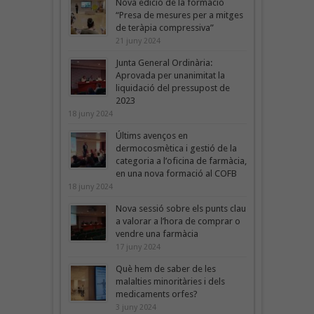
Nova edició de la formació
“Presa de mesures per a mitges
de teràpia compressiva”
21 juny 2024
Junta General Ordinària:
Aprovada per unanimitat la
liquidació del pressupost de
2023
18 juny 2024
Últims avenços en
dermocosmètica i gestió de la
categoria a l’oficina de farmàcia,
en una nova formació al COFB
18 juny 2024
Nova sessió sobre els punts clau
a valorar a l’hora de comprar o
vendre una farmàcia
17 juny 2024
Què hem de saber de les
malalties minoritàries i dels
medicaments orfes?
3 juny 2024