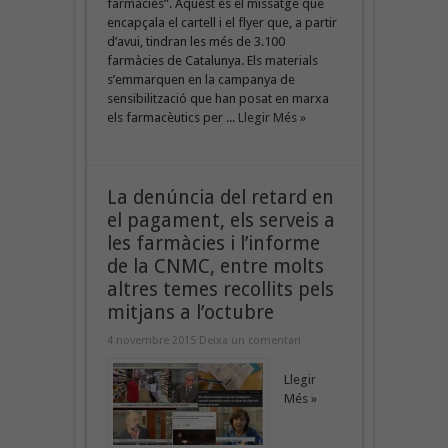
farmàcies”. Aquest és el missatge que
encapçala el cartell i el flyer que, a partir
d’avui, tindran les més de 3.100
farmàcies de Catalunya. Els materials
s’emmarquen en la campanya de
sensibilització que han posat en marxa
els farmacèutics per ...
Llegir Més »
La denúncia del retard en
el pagament, els serveis a
les farmàcies i l’informe
de la CNMC, entre molts
altres temes recollits pels
mitjans a l’octubre
4 novembre 2015
Deixa un comentari
Llegir
Més »