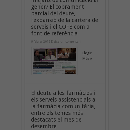
mitjans de comunicació al
gener? El cobrament
parcial del deute,
l’expansió de la cartera de
serveis i el COFB com a
font de referència
9 febrer 2016
Deixa un comentari
Llegir
Més »
El deute a les farmàcies i
els serveis assistencials a
la farmàcia comunitària,
entre els temes més
destacats el mes de
desembre