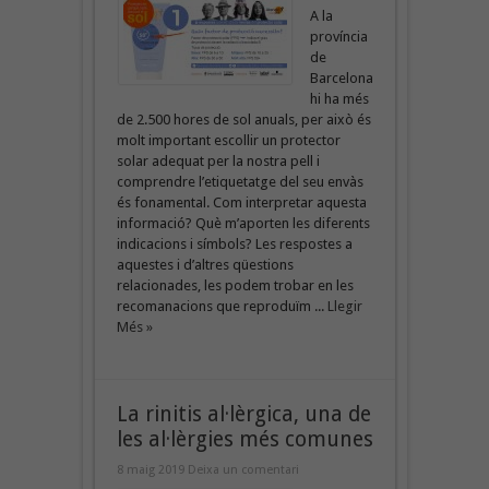
A la
província
de
Barcelona
hi ha més
de 2.500 hores de sol anuals, per això és
molt important escollir un protector
solar adequat per la nostra pell i
comprendre l’etiquetatge del seu envàs
és fonamental. Com interpretar aquesta
informació? Què m’aporten les diferents
indicacions i símbols? Les respostes a
aquestes i d’altres qüestions
relacionades, les podem trobar en les
recomanacions que reproduïm ...
Llegir
Més »
La rinitis al·lèrgica, una de
les al·lèrgies més comunes
8 maig 2019
Deixa un comentari