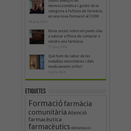
Últims avenços en
dermocosmètica i gestió de la
categoria a l’oficina de farmàcia,
en una nova formació al COFB
18 juny 2024
Nova sessió sobre els punts clau
a valorar a l’hora de comprar o
vendre una farmàcia
17 juny 2024
Què hem de saber de les
malalties minoritàries i dels
medicaments orfes?
3 juny 2024
Etiquetes
Formació
farmàcia
comunitària
Atenció
farmacèutica
farmacèutics
Alimentació i