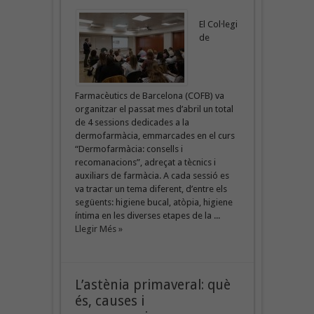
El Col·legi
de
Farmacèutics de Barcelona (COFB) va
organitzar el passat mes d’abril un total
de 4 sessions dedicades a la
dermofarmàcia, emmarcades en el curs
“Dermofarmàcia: consells i
recomanacions”, adreçat a tècnics i
auxiliars de farmàcia. A cada sessió es
va tractar un tema diferent, d’entre els
següents: higiene bucal, atòpia, higiene
íntima en les diverses etapes de la ...
Llegir Més »
L’astènia primaveral: què
és, causes i