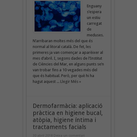
Enguany
s’espera
un estiu
carregat
de
meduses.
N’arribaran moltes més del que és
normal al litoral català. De fet, les
primeres ja van començar a aparèixer al
mes d’abril. I, segons dades de l’Institut
de Ciències del Mar, en alguns punts se’n
van trobar fins a 10 vegades més del
que és habitual. Però, per què hi ha
hagut aquest ...
Llegir Més »
Dermofarmàcia: aplicació
pràctica en higiene bucal,
atòpia, higiene íntima i
tractaments facials
30 abril 2018
Deixa un comentari