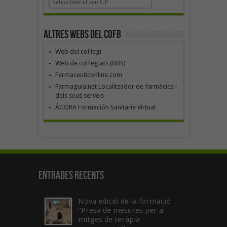
Altres webs del COFB
Web del col·legi
Web de col·legiats (BBS)
Farmaceuticonline.com
Farmaguia.net Localitzador de farmàcies i
dels seus serveis
ÁGORA Formación Sanitaria Virtual
Entrades recents
Nova edició de la formació
“Presa de mesures per a
mitges de teràpia