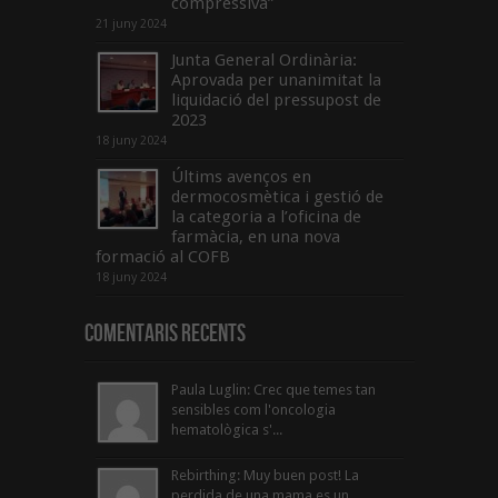
compressiva”
21 juny 2024
Junta General Ordinària:
Aprovada per unanimitat la
liquidació del pressupost de
2023
18 juny 2024
Últims avenços en
dermocosmètica i gestió de
la categoria a l’oficina de
farmàcia, en una nova
formació al COFB
18 juny 2024
Comentaris Recents
Paula Luglin: Crec que temes tan
sensibles com l'oncologia
hematològica s'...
Rebirthing: Muy buen post! La
perdida de una mama es un