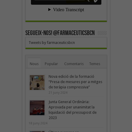
SEGUEIX-NOS! @farmaceuticsbcn
Tweets by farmaceuticsbcn
Nous
Popular
Comentaris
Temes
Nova edició de la formació
“Presa de mesures per a mitges
de teràpia compressiva”
21 juny 2024
Junta General Ordinària:
Aprovada per unanimitat la
liquidació del pressupost de
2023
18 juny 2024