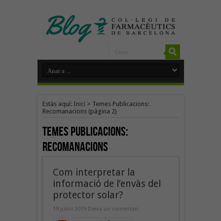
Estàs aquí:
Inici
>
Temes Publicacions:
Recomanacions
(pàgina 2)
Temes Publicacions:
Recomanacions
Com interpretar la
informació de l’envàs del
protector solar?
19 juliol 2019
Deixa un comentari