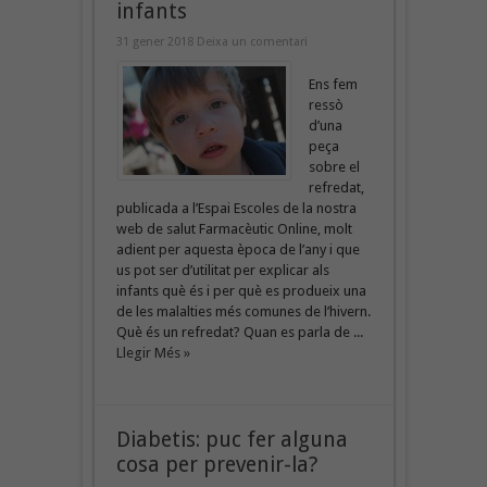
infants
31 gener 2018
Deixa un comentari
Ens fem
ressò
d’una
peça
sobre el
refredat,
publicada a l’Espai Escoles de la nostra
web de salut Farmacèutic Online, molt
adient per aquesta època de l’any i que
us pot ser d’utilitat per explicar als
infants què és i per què es produeix una
de les malalties més comunes de l’hivern.
Què és un refredat? Quan es parla de ...
Llegir Més »
Diabetis: puc fer alguna
cosa per prevenir-la?