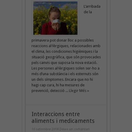
L’arribada
de la
primavera pot donar lloc a possibles
reaccions al·lèrgiques, relacionades amb
el clima, les condiciones higièniques i la
situació geogràfica, que són provocades
pels canvis que suposa la nova estació.
Les persones al·lèrgiques solen ser-ho a
més d’una substància i els esternuts són
un dels símptomes. Encara que no hi
hagi cap cura, hi ha mesures de
prevenció, detecció ...
Llegir Més »
Interaccions entre
aliments i medicaments
10 setembre 2018
Deixa un comentari