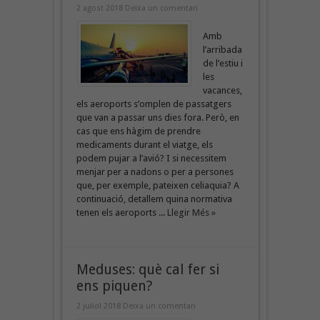
2 agost 2018
Deixa un comentari
Amb
l’arribada
de l’estiu i
les
vacances,
els aeroports s’omplen de passatgers
que van a passar uns dies fora. Però, en
cas que ens hàgim de prendre
medicaments durant el viatge, els
podem pujar a l’avió? I si necessitem
menjar per a nadons o per a persones
que, per exemple, pateixen celiaquia? A
continuació, detallem quina normativa
tenen els aeroports ...
Llegir Més »
Meduses: què cal fer si
ens piquen?
2 juliol 2018
Deixa un comentari