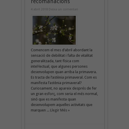
recomanacions
4 abril 2018
Deixa un comentari
Comencem el mes d’abril abordant la
sensació de debilitat i falta de vitalitat
generalitzada, tant física com
intel·lectual, que algunes persones
desenvolupen quan arriba la primavera.
Es tracta de l’astènia primaveral. Com es
manifesta l’astènia primaveral?
Curiosament, no apareix després de fer
un gran esforç, com seria el més normal,
sinó que es manifesta quan
desenvolupem aquelles activitats que
marquen ...
Llegir Més »