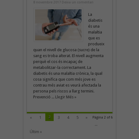
8 novembre 2017
Deixa un comentari
La
diabetis
és una
malaltia
que es
produeix
quan el nivell de glucosa (sucre) de la
sang es troba alterat. El nivell augmenta
perquè el cos és incapaç de
metabolitzar-la correctament. La
diabetis és una malaltia crònica, la qual
cosa significa que com més jove es
contrau més aviat es veurà afectada la
persona pels riscos a llarg termini.
Prevenció ...
Llegir Més »
2
«
1
3
4
5
»
Pàgina 2 of 6
...
Últim »