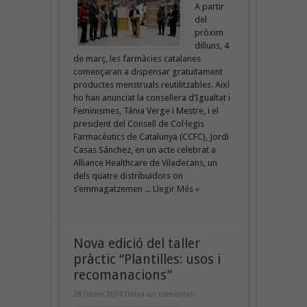
A partir
del
pròxim
dilluns, 4
de març, les farmàcies catalanes
començaran a dispensar gratuïtament
productes menstruals reutilitzables. Així
ho han anunciat la consellera d’Igualtat i
Feminismes, Tània Verge i Mestre, i el
president del Consell de Col·legis
Farmacèutics de Catalunya (CCFC), Jordi
Casas Sánchez, en un acte celebrat a
Alliance Healthcare de Viladecans, un
dels quatre distribuïdors on
s’emmagatzemen ...
Llegir Més »
Nova edició del taller
pràctic “Plantilles: usos i
recomanacions”
28 febrer 2024
Deixa un comentari