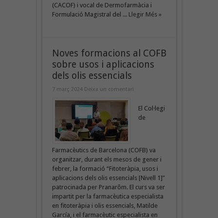
(CACOF) i vocal de Dermofarmàcia i
Formulació Magistral del ...
Llegir Més »
Noves formacions al COFB
sobre usos i aplicacions
dels olis essencials
7 març 2024
Deixa un comentari
El Col·legi
de
Farmacèutics de Barcelona (COFB) va
organitzar, durant els mesos de gener i
febrer, la formació “Fitoteràpia, usos i
aplicacions dels olis essencials [Nivell 1]”
patrocinada per Pranarôm. El curs va ser
impartit per la farmacèutica especialista
en fitoteràpia i olis essencials, Matilde
García, i el farmacèutic especialista en