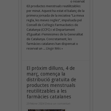
o reservat
63 productes menstruals reutilitzables
per minut. Aquest ha estat el balanç de la
primera jornada de la iniciativa “La meva
regla, les meves regles”, impulsada pel
Consell de Col·legis Farmacèutics de
Catalunya (CCFC) i el Departament
d’Igualtat i Feminismes de la Generalitat
de Catalunya. Concretament, les
farmàcies catalanes han dispensat o
reservat un ...
Llegir Més »
El pròxim dilluns, 4 de
març, comença la
distribució gratuïta de
productes menstruals
reutilitzables a les
farmàcies catalanes
29 febrer 2024
Deixa un comentari