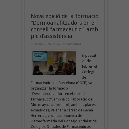
Nova edició de la formació
“Dermoanalitzadors en el
consell farmacèutic”, amb
ple d’assistència
12 març 2024
Deixa un comentari
El passat
21 de
febrer, el
Col·legi
de
Farmacèutics de Barcelona (COFB) va
organitzar la formació
“Dermoanalitzadors en el consell
farmacèutic”, amb la col·laboració de
Microcaya. La formació, amb les places
exhaurides, va anar a càrrec de Gema
Herrerías, vocal autonòmica de
Dermofarmàcia del Consejo Andaluz de
Colegios Oficiales de Farmacéuticos