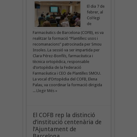
El dia 7 de
febrer, al
Col·legi
de
Farmacèutics de Barcelona (COFB), es va
realitzar la formació “Plantilles: usos i
recomanacions” patrocinada per Smou
Insoles. La sessió va ser impartida per
Clara Pérez-Bonfils, farmacèutica i
tècnica ortopèdica, responsable
d’ortopèdia de la Federació
Farmacèutica i CEO de Plantilles SMOU.
La vocal d’Ortopèdia del COFB, Elena
Palau, va coordinar la formació dirigida
...
Llegir Més »
El COFB rep la distinció
d’institució centenària de
l’Ajuntament de
Barcelona