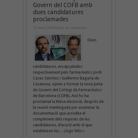
Govern del COFB amb
dues candidatures
proclamades
13 març 2024
Deixa un comentari
Dues
candidatures, encapçalades
respectivament pels farmacèutics Jordi
Casas Sánchez i Guillermo Bagaría de
Casanova, opten a formar la nova Junta
de Govern del Col·legi de Farmacèutics
de Barcelona (COFB). Així ho ha
proclamat la Mesa electoral, després de
la reunió mantinguda per examinar la
documentació que acredita el
compliment dels requisits de les
candidatures, d’acord amb el que
estableixen les ...
Llegir Més »