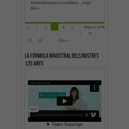
Dermofarmacia y Cosmética ...
Llegir
Més »
3
«
1
2
4
5
Pàgina 3 of 98
»
10
20
30
...
Últim »
La fórmula magistral dels nostres
125 anys