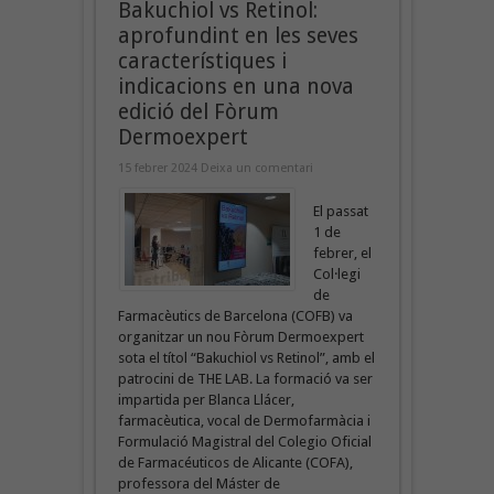
Bakuchiol vs Retinol:
aprofundint en les seves
característiques i
indicacions en una nova
edició del Fòrum
Dermoexpert
15 febrer 2024
Deixa un comentari
El passat
1 de
febrer, el
Col·legi
de
Farmacèutics de Barcelona (COFB) va
organitzar un nou Fòrum Dermoexpert
sota el títol “Bakuchiol vs Retinol”, amb el
patrocini de THE LAB. La formació va ser
impartida per Blanca Llácer,
farmacèutica, vocal de Dermofarmàcia i
Formulació Magistral del Colegio Oficial
de Farmacéuticos de Alicante (COFA),
professora del Máster de