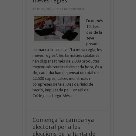
meves regles”
15 març 2024
Deixa un comentari
En només
10 dies
des de la
seva
posada
en marxa la iniciativa “La meva regla, les
meves regles”, les farmàcies catalanes
han dispensat més de 2.000 productes
menstruals reutilitzables cada hora, és a
dir, cada dia han dispensat un total de
22.500 copes, calces menstruals i
compreses de tela. Des de l’inici de
l’acció, impulsada pel Consell de
Col·legis ...
Llegir Més »
Comença la campanya
electoral per a les
eleccions de la Junta de