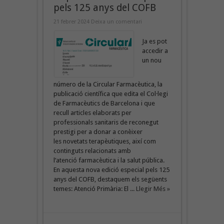
pels 125 anys del COFB
21 febrer 2024
Deixa un comentari
Ja es pot
accedir a
un nou
número de la Circular Farmacèutica, la
publicació científica que edita el Col·legi
de Farmacèutics de Barcelona i que
recull articles elaborats per
professionals sanitaris de reconegut
prestigi per a donar a conèixer
les novetats terapèutiques, així com
continguts relacionats amb
l’atenció farmacèutica i la salut pública.
En aquesta nova edició especial pels 125
anys del COFB, destaquem els següents
temes: Atenció Primària: El ...
Llegir Més »