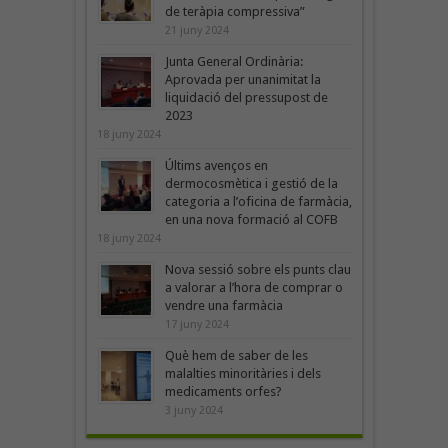
de teràpia compressiva”
21 juny 2024
Junta General Ordinària:
Aprovada per unanimitat la
liquidació del pressupost de
2023
18 juny 2024
Últims avenços en
dermocosmètica i gestió de la
categoria a l’oficina de farmàcia,
en una nova formació al COFB
18 juny 2024
Nova sessió sobre els punts clau
a valorar a l’hora de comprar o
vendre una farmàcia
17 juny 2024
Què hem de saber de les
malalties minoritàries i dels
medicaments orfes?
3 juny 2024