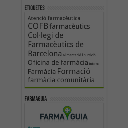
Etiquetes
Atenció farmacèutica
COFB
farmacèutics
Col·legi de
Farmacèutics de
Barcelona
Alimentació i nutrició
Oficina de farmàcia
Infarma
Formació
Farmàcia
farmàcia comunitària
Farmaguia
Adreça