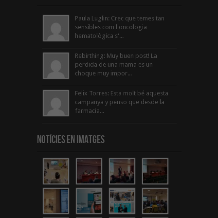
Paula Luglin: Crec que temes tan
sensibles com l'oncologia
hematològica s'...
Rebirthing: Muy buen post! La
perdida de una mama es un
choque muy impor...
Felix Torres: Esta molt bé aquesta
campanya y penso que desde la
farmacia...
Notícies en Imatges