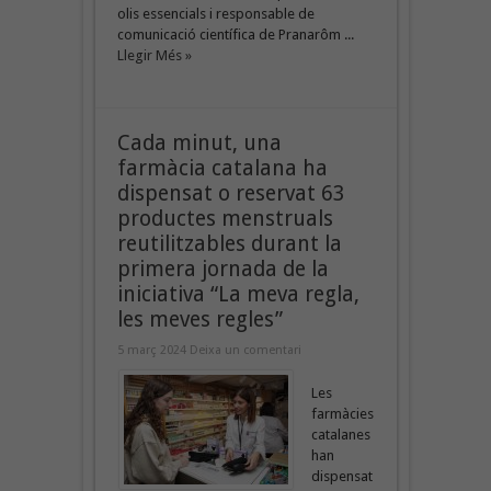
olis essencials i responsable de
comunicació científica de Pranarôm ...
Llegir Més »
Cada minut, una
farmàcia catalana ha
dispensat o reservat 63
productes menstruals
reutilitzables durant la
primera jornada de la
iniciativa “La meva regla,
les meves regles”
5 març 2024
Deixa un comentari
Les
farmàcies
catalanes
han
dispensat